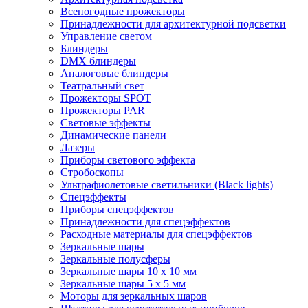
Всепогодные прожекторы
Принадлежности для архитектурной подсветки
Управление светом
Блиндеры
DMX блиндеры
Аналоговые блиндеры
Театральный свет
Прожекторы SPOT
Прожекторы PAR
Световые эффекты
Динамические панели
Лазеры
Приборы светового эффекта
Стробоскопы
Ультрафиолетовые светильники (Black lights)
Спецэффекты
Приборы спецэффектов
Принадлежности для спецэффектов
Расходные материалы для спецэффектов
Зеркальные шары
Зеркальные полусферы
Зеркальные шары 10 х 10 мм
Зеркальные шары 5 х 5 мм
Моторы для зеркальных шаров