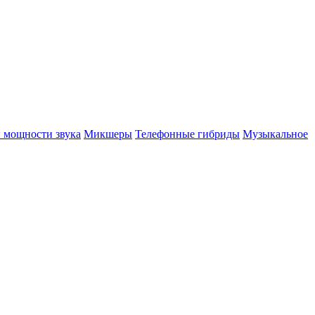
 мощности звука
Микшеры
Телефонные гибриды
Музыкальное