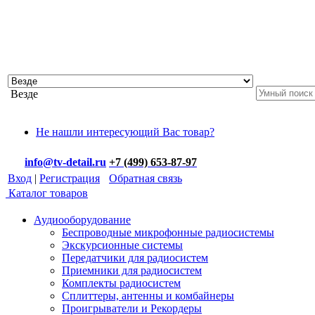
Везде
Не нашли интересующий Вас товар?
info@tv-detail.ru
+7 (499) 653-87-97
Вход
|
Регистрация
Обратная связь
Каталог товаров
Аудиооборудование
Беспроводные микрофонные радиосистемы
Экскурсионные системы
Передатчики для радиосистем
Приемники для радиосистем
Комплекты радиосистем
Сплиттеры, антенны и комбайнеры
Проигрыватели и Рекордеры