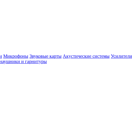
и
Микрофоны
Звуковые карты
Акустические системы
Усилители
наушники и гарнитуры