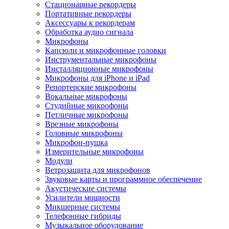
Стационарные рекордеры
Портативные рекордеры
Аксессуары к рекордерам
Обработка аудио сигнала
Микрофоны
Капсюли и микрофонные головки
Инструментальные микрофоны
Инсталляционные микрофоны
Микрофоны для iPhone и iPad
Репортерские микрофоны
Вокальные микрофоны
Студийные микрофоны
Петличные микрофоны
Врезные микрофоны
Головные микрофоны
Микрофон-пушка
Измерительные микрофоны
Модули
Ветрозащита для микрофонов
Звуковые карты и программное обеспечение
Акустические системы
Усилители мощности
Микшерные системы
Телефонные гибриды
Музыкальное оборудование