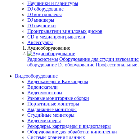
Наушники и гарнитуры
DJ оборудование
DJ контроллеры
DJ микшеры
DJ наушники
Проигрыватели виниловых дисков
СD и медиапроигрыватели
Аксессуары
Аудиооборудование
Радиосистемы
Оборудование для студии звукозапис
оборудование
DJ оборудование
Профессиональные 
Видеооборудование
Видеокамеры и Камкордеры
Видоискатели
Видеомониторы
Рэковые мониторные сборки
Портативные мониторы
Выдвижные мониторы
Студийные мониторы
Видеомикшеры
Рекордеры, картридеры и видеоплееры
Оборудование для обработки кинопленки
Системы хранения данных