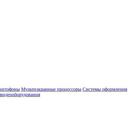
нитофоны
Мультиэкранные процессоры
Системы оформления
 видеооборудования