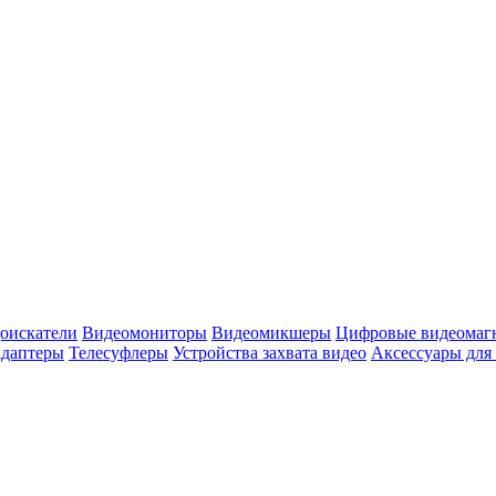
оискатели
Видеомониторы
Видеомикшеры
Цифровые видеомаг
адаптеры
Телесуфлеры
Устройства захвата видео
Аксессуары для