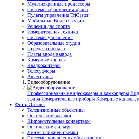
Мультиэкранные процессоры
Системы оформления эфира
Пульты управления TriCaster
Мобильные Видео Студии
Решения для спорта
Измерительная техника
Системы управления
Образовательные студии
Передача сигнала
Платы ввода-вывода
Камерные каналы
Квадрокоптеры
Телесуфлеры
Аксессуары
Видеооборудование
Профессиональные видеокамеры и камкордеры
Вид
эфира
Измерительные приборы
Камерные каналы, 
Фото, Оптика
Телевизионные объективы
Оптические насадки
Широкоугольные конвертеры
Оптические фильтры
Линзы ближней съемки
Системы управления объективами