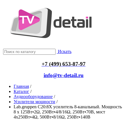
Искать
+7 (499) 653-87-97
info@tv-detail.ru
Главная
/
Каталог
/
Аудиооборудование
/
Усилители мощности
/
Lab.gruppen C20:8X усилитель 8-канальный. Мощность
8 x 125Вт•2Ω, 250Вт•4/8/16Ω, 250Вт•70В, мост
4х250Вт•4Ω, 500Вт•8/16Ω, 250Вт•140В