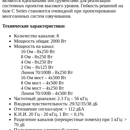
являются идеальными инструментами для реализации
системных проектов высокого уровня. Гибкость решений на
базе C Series становится очевидной при проектировании
многозонных систем озвучивания.
Технические характеристики:
Количество каналов: 8
Мощность общая: 2000 Вт
Мощность на канал:
16 Ом - 8х250 Вт
8 Ом - 8х250 Вт
4 Ом - 8х250 Вт
2 Ом – 8х125 Вт
Линия 70/100В - 8х250 Вт
16 Ом мост – 4х500 Вт
8 Ом мост – 4х500 Вт
4 Ом мост – 4х250 Вт
Линия 70/100В - 4х500 Вт
Частотный диапазон: 2.3 Гц – 56 кГц
Входная чувствительность: 29/32/35/38 дБ
Отношение сигнал-шум: > 112 дБА
К.Н.И. 20 Гц - 20 кГц, 1 Вт: < 0,1%
Разделение каналов (перекрестные помехи) при 1 кГц: >
70 дБ
Подключение: клеммный зажим