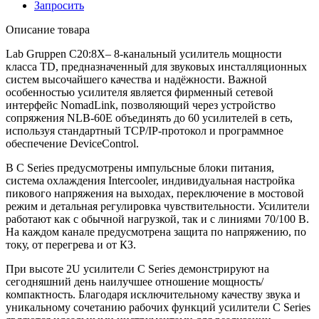
Запросить
Описание товара
Lab Gruppen C20:8X– 8-канальный усилитель мощности
класса TD, предназначенный для звуковых инсталляционных
систем высочайшего качества и надёжности. Важной
особенностью усилителя является фирменный сетевой
интерфейс NomadLink, позволяющий через устройство
сопряжения NLB-60E объединять до 60 усилителей в сеть,
используя стандартный TCP/IP-протокол и программное
обеспечение DeviceControl.
В C Series предусмотрены импульсные блоки питания,
система охлаждения Intercooler, индивидуальная настройка
пикового напряжения на выходах, переключение в мостовой
режим и детальная регулировка чувствительности. Усилители
работают как с обычной нагрузкой, так и с линиями 70/100 В.
На каждом канале предусмотрена защита по напряжению, по
току, от перегрева и от КЗ.
При высоте 2U усилители C Series демонстрируют на
сегодняшний день наилучшее отношение мощность/
компактность. Благодаря исключительному качеству звука и
уникальному сочетанию рабочих функций усилители C Series