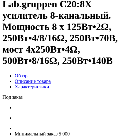
Lab.gruppen C20:8X
усилитель 8-канальный.
Мощность 8 x 125Вт•2Ω,
250Вт•4/8/16Ω, 250Вт•70В,
мост 4х250Вт•4Ω,
500Вт•8/16Ω, 250Вт•140В
Обзор
Описание товара
Характеристики
Под заказ
Минимальный заказ 5 000