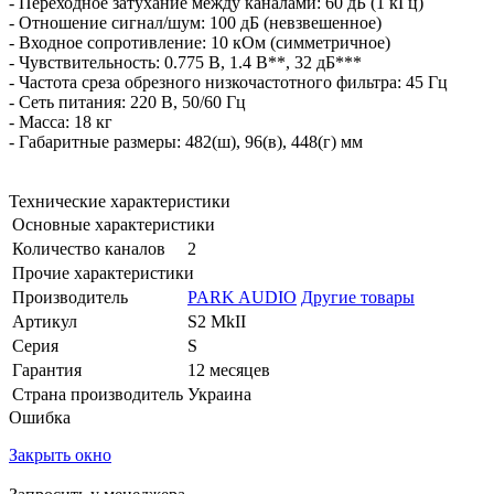
- Переходное затухание между каналами: 60 дБ (1 кГц)
- Отношение сигнал/шум: 100 дБ (невзвешенное)
- Входное сопротивление: 10 кОм (симметричное)
- Чувствительность: 0.775 В, 1.4 В**, 32 дБ***
- Частота среза обрезного низкочастотного фильтра: 45 Гц
- Сеть питания: 220 В, 50/60 Гц
- Масса: 18 кг
- Габаритные размеры: 482(ш), 96(в), 448(г) мм
Технические характеристики
Основные характеристики
Количество каналов
2
Прочие характеристики
Производитель
PARK AUDIO
Другие товары
Артикул
S2 MkII
Серия
S
Гарантия
12 месяцев
Страна производитель
Украина
Ошибка
Закрыть окно