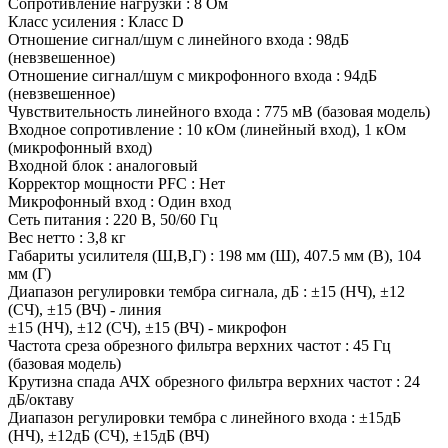
Сопротивление нагрузки : 8 Ом
Класс усиления : Класс D
Отношение сигнал/шум с линейного входа : 98дБ
(невзвешенное)
Отношение сигнал/шум с микрофонного входа : 94дБ
(невзвешенное)
Чувствительность линейного входа : 775 мВ (базовая модель)
Входное сопротивление : 10 кОм (линейный вход), 1 кОм
(микрофонный вход)
Входной блок : аналоговый
Корректор мощности PFC : Нет
Микрофонный вход : Один вход
Сеть питания : 220 В, 50/60 Гц
Вес нетто : 3,8 кг
Габариты усилителя (Ш,В,Г) : 198 мм (Ш), 407.5 мм (В), 104
мм (Г)
Диапазон регулировки тембра сигнала, дБ : ±15 (НЧ), ±12
(СЧ), ±15 (ВЧ) - линия
±15 (НЧ), ±12 (СЧ), ±15 (ВЧ) - микрофон
Частота среза обрезного фильтра верхних частот : 45 Гц
(базовая модель)
Крутизна спада АЧХ обрезного фильтра верхних частот : 24
дБ/октаву
Диапазон регулировки тембра с линейного входа : ±15дБ
(НЧ), ±12дБ (СЧ), ±15дБ (ВЧ)