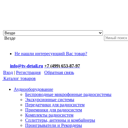
Везде
Не нашли интересующий Вас товар?
info@tv-detail.ru
+7 (499) 653-87-97
Вход
|
Регистрация
Обратная связь
Каталог товаров
Аудиооборудование
Беспроводные микрофонные радиосистемы
Экскурсионные системы
Передатчики для радиосистем
Приемники для радиосистем
Комплекты радиосистем
Сплиттеры, антенны и комбайнеры
Проигрыватели и Рекордеры