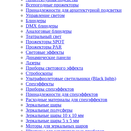
Всепогодные прожекторы
Принадлежности для архитектурной подсветки
Управление светом
Блиндеры
DMX блиндеры
Аналоговые блиндеры
Театральный свет
Прожекторы SPOT
Прожекторы PAR
Световые эффекты
Динамические панели
Лазеры
Приборы светового эффекта
Стробоскопы
Ультрафиолетовые светильники (Black lights)
Спецэффекты
Приборы спецэффектов
Принадлежности для спецэффектов
Расходные материалы для спецэффектов
Зеркальные шары
Зеркальные полусферы
Зеркальные шары 10 х 10 мм
Зеркальные шары 5 х 5 мм
Моторы для зеркальных шаров