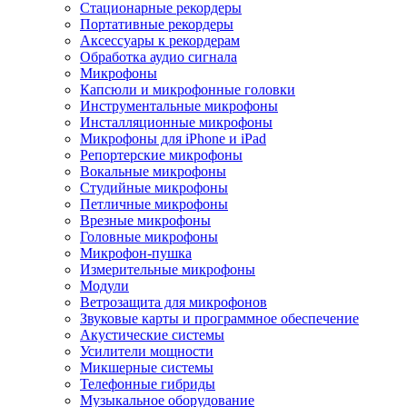
Стационарные рекордеры
Портативные рекордеры
Аксессуары к рекордерам
Обработка аудио сигнала
Микрофоны
Капсюли и микрофонные головки
Инструментальные микрофоны
Инсталляционные микрофоны
Микрофоны для iPhone и iPad
Репортерские микрофоны
Вокальные микрофоны
Студийные микрофоны
Петличные микрофоны
Врезные микрофоны
Головные микрофоны
Микрофон-пушка
Измерительные микрофоны
Модули
Ветрозащита для микрофонов
Звуковые карты и программное обеспечение
Акустические системы
Усилители мощности
Микшерные системы
Телефонные гибриды
Музыкальное оборудование