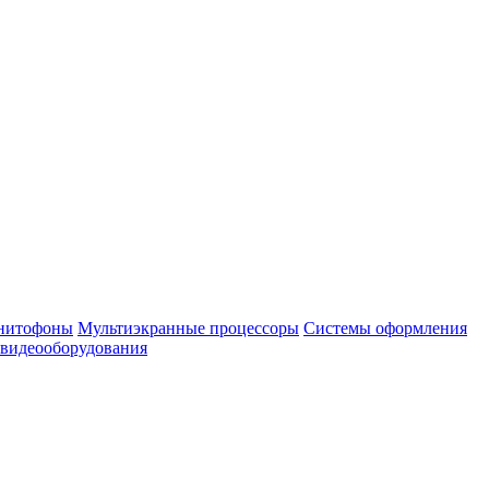
нитофоны
Мультиэкранные процессоры
Системы оформления
 видеооборудования