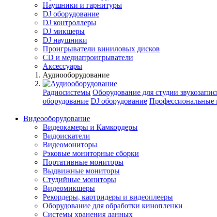
Наушники и гарнитуры
DJ оборудование
DJ контроллеры
DJ микшеры
DJ наушники
Проигрыватели виниловых дисков
СD и медиапроигрыватели
Аксессуары
Аудиооборудование
Радиосистемы
Оборудование для студии звукозапис
оборудование
DJ оборудование
Профессиональные 
Видеооборудование
Видеокамеры и Камкордеры
Видоискатели
Видеомониторы
Рэковые мониторные сборки
Портативные мониторы
Выдвижные мониторы
Студийные мониторы
Видеомикшеры
Рекордеры, картридеры и видеоплееры
Оборудование для обработки кинопленки
Системы хранения данных