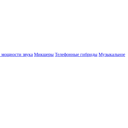
 мощности звука
Микшеры
Телефонные гибриды
Музыкальное