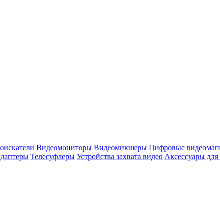
оискатели
Видеомониторы
Видеомикшеры
Цифровые видеомаг
адаптеры
Телесуфлеры
Устройства захвата видео
Аксессуары для