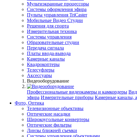
Мультиэкранные процессоры
Системы оформления эфира
Пульты управления TriCaster
Мобильные Видео Студии
Решения для спорта
Измерительная техника
Системы управления
Образовательные студии
Передача сигнала
Платы ввода-вывода
Камерные каналы
Квадрокоптеры
Телесуфлеры
Аксессуары
Видеооборудование
Профессиональные видеокамеры и камкордеры
Вид
эфира
Измерительные приборы
Камерные каналы, 
Фото, Оптика
Телевизионные объективы
Оптические насадки
Широкоугольные конвертеры
Оптические фильтры
Линзы ближней съемки
Системы управления объективами