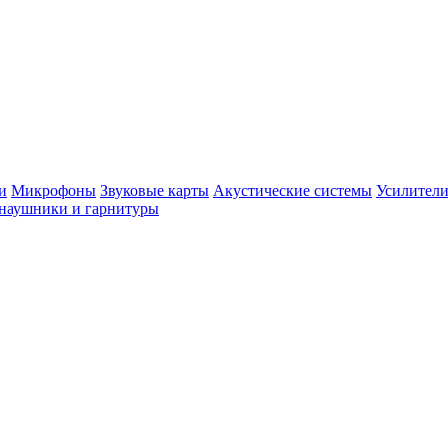
и
Микрофоны
Звуковые карты
Акустические системы
Усилители
наушники и гарнитуры