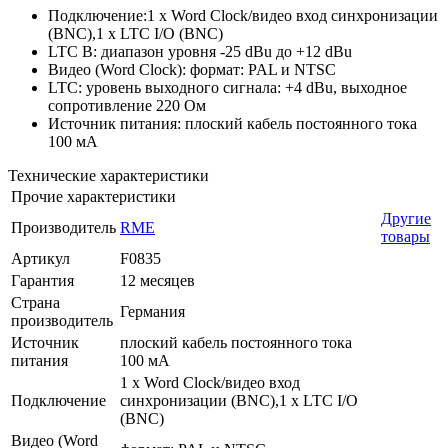
Подключение:1 x Word Clock/видео вход синхронизации
(BNC),1 x LTC I/O (BNC)
LTC В: диапазон уровня -25 dBu до +12 dBu
Видео (Word Clock): формат: PAL и NTSC
LTC: уровень выходного сигнала: +4 dBu, выходное
сопротивление 220 Ом
Источник питания: плоский кабель постоянного тока
100 мА
Технические характеристики
Прочие характеристики
Другие
Производитель
RME
товары
Артикул
F0835
Гарантия
12 месяцев
Страна
Германия
производитель
Источник
плоский кабель постоянного тока
питания
100 мА
1 x Word Clock/видео вход
Подключение
синхронизации (BNC),1 x LTC I/O
(BNC)
Видео (Word