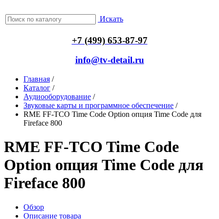
Искать
+7 (499) 653-87-97
info@tv-detail.ru
Главная
/
Каталог
/
Аудиооборудование
/
Звуковые карты и программное обеспечение
/
RME FF-TCO Time Code Option опция Time Code для
Fireface 800
RME FF-TCO Time Code
Option опция Time Code для
Fireface 800
Обзор
Описание товара