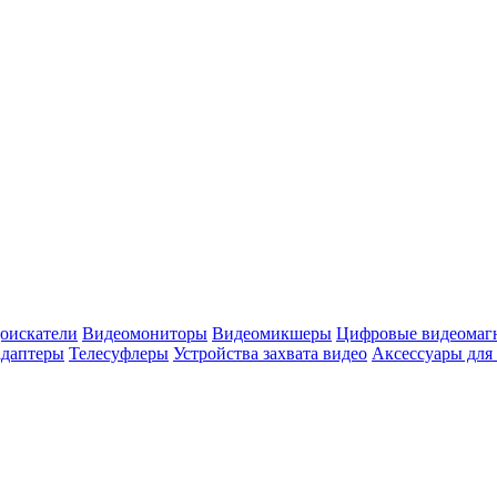
оискатели
Видеомониторы
Видеомикшеры
Цифровые видеомаг
адаптеры
Телесуфлеры
Устройства захвата видео
Аксессуары для