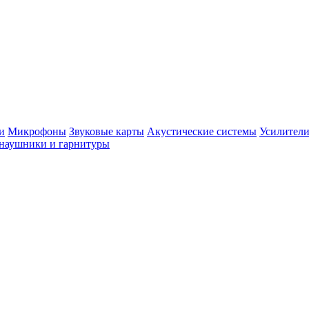
и
Микрофоны
Звуковые карты
Акустические системы
Усилители
наушники и гарнитуры