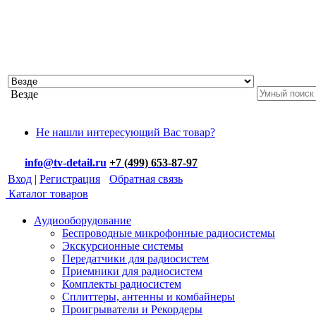
Везде
Не нашли интересующий Вас товар?
info@tv-detail.ru
+7 (499) 653-87-97
Вход
|
Регистрация
Обратная связь
Каталог товаров
Аудиооборудование
Беспроводные микрофонные радиосистемы
Экскурсионные системы
Передатчики для радиосистем
Приемники для радиосистем
Комплекты радиосистем
Сплиттеры, антенны и комбайнеры
Проигрыватели и Рекордеры