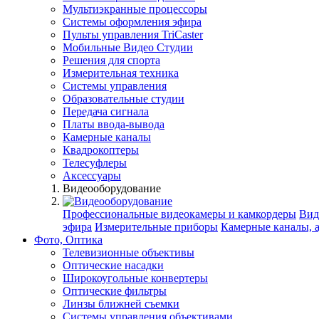
Мультиэкранные процессоры
Системы оформления эфира
Пульты управления TriCaster
Мобильные Видео Студии
Решения для спорта
Измерительная техника
Системы управления
Образовательные студии
Передача сигнала
Платы ввода-вывода
Камерные каналы
Квадрокоптеры
Телесуфлеры
Аксессуары
Видеооборудование
Профессиональные видеокамеры и камкордеры
Вид
эфира
Измерительные приборы
Камерные каналы, 
Фото, Оптика
Телевизионные объективы
Оптические насадки
Широкоугольные конвертеры
Оптические фильтры
Линзы ближней съемки
Системы управления объективами