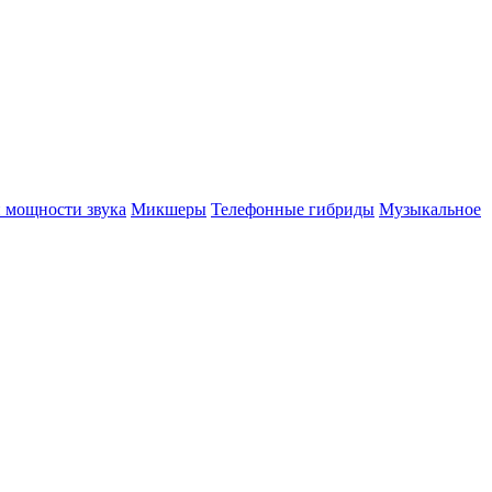
 мощности звука
Микшеры
Телефонные гибриды
Музыкальное