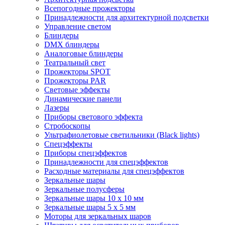
Всепогодные прожекторы
Принадлежности для архитектурной подсветки
Управление светом
Блиндеры
DMX блиндеры
Аналоговые блиндеры
Театральный свет
Прожекторы SPOT
Прожекторы PAR
Световые эффекты
Динамические панели
Лазеры
Приборы светового эффекта
Стробоскопы
Ультрафиолетовые светильники (Black lights)
Спецэффекты
Приборы спецэффектов
Принадлежности для спецэффектов
Расходные материалы для спецэффектов
Зеркальные шары
Зеркальные полусферы
Зеркальные шары 10 х 10 мм
Зеркальные шары 5 х 5 мм
Моторы для зеркальных шаров