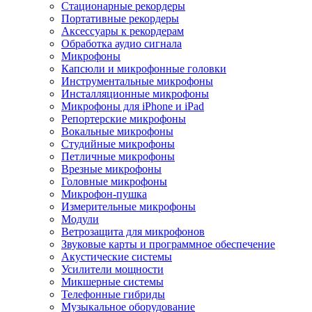
Стационарные рекордеры
Портативные рекордеры
Аксессуары к рекордерам
Обработка аудио сигнала
Микрофоны
Капсюли и микрофонные головки
Инструментальные микрофоны
Инсталляционные микрофоны
Микрофоны для iPhone и iPad
Репортерские микрофоны
Вокальные микрофоны
Студийные микрофоны
Петличные микрофоны
Врезные микрофоны
Головные микрофоны
Микрофон-пушка
Измерительные микрофоны
Модули
Ветрозащита для микрофонов
Звуковые карты и программное обеспечение
Акустические системы
Усилители мощности
Микшерные системы
Телефонные гибриды
Музыкальное оборудование