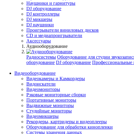
Наушники и гарнитуры
DJ оборудование
DJ контроллеры
DJ микшеры
DJ наушники
Проигрыватели виниловых дисков
СD и медиапроигрыватели
Аксессуары
Аудиооборудование
Радиосистемы
Оборудование для студии звукозапис
оборудование
DJ оборудование
Профессиональные 
Видеооборудование
Видеокамеры и Камкордеры
Видоискатели
Видеомониторы
Рэковые мониторные сборки
Портативные мониторы
Выдвижные мониторы
Студийные мониторы
Видеомикшеры
Рекордеры, картридеры и видеоплееры
Оборудование для обработки кинопленки
Системы хранения данных