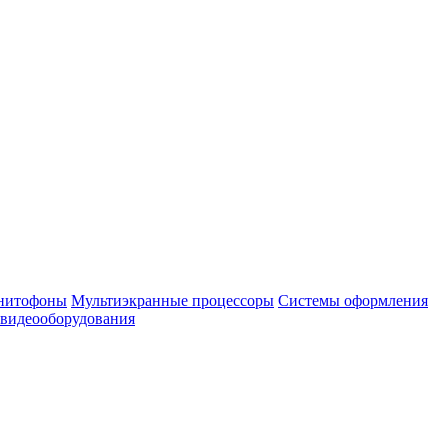
нитофоны
Мультиэкранные процессоры
Системы оформления
 видеооборудования