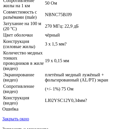
Сопротивление
50 Ом
жилы на 1 км
Совместимость с
NBNC75BJJ9
разъёмами (male)
Затухание на 100 м
270 МГц: 22,9 дБ
(20 °C)
Цвет оболочки
чёрный
Конструкция
3 x 1,5 мм?
(силовые жилы)
Количество медных
тонких
19 x 0,15 мм
проводников в жиле
(видео)
Экранирование
плетёный медный лужёный +
(видео)
фольгированный (AL/PT) экран
Сопротивление
(+/- 1%) 75 Ом
(видео)
Конструкция
LI02YSC12Y0,34мм?
(видео)
Ошибка
Закрыть окно