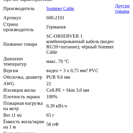
Другие
Производитель
Sommer Cable
товары
Артикул
600-2101
Страна
Германия
производитель
SC-OBSERVER 1
комбинированный кабель (видео
Название товара
RG59+питание), чёрный Sommer
Cable
Диапазон
макс. 70 °C
температур
Версия
видео + 3 x 0,75 мм? PVC
Оболочка, диаметр
PUR 9,6 мм
AWG
22
Изоляция жилы
Cell-PE + Skin 3,0 мм
Плотность экрана
100%
Пожарная нагрузка
0,39 кВт.ч
на метр
Вес (1 м)
65 г
Ёмкость жила/экран
58 пФ
на 1 м