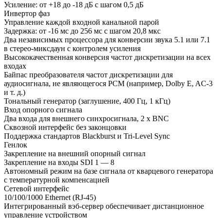
Усиление: от +18 до -18 дБ с шагом 0,5 дБ
Инвертор фаз
Управление каждой входной канальной парой
Задержка: от -16 мс до 256 мс с шагом 20,8 мкс
Два независимых процессора для конверсии звука 5.1 или 7.1
в стерео-миксдаун с контролем усиления
Высококачественная конверсия частот дискретизации на всех
входах
Байпас преобразователя частот дискретизации для
аудиосигнала, не являющегося PCM (например, Dolby E, AC-3
и т. д.)
Тональный генератор (заглушение, 400 Гц, 1 кГц)
Вход опорного сигнала
Два входа для внешнего синхросигнала, 2 x BNC
Сквозной интерфейс без законцовки
Поддержка стандартов Blackburst и Tri-Level Sync
Генлок
Закрепление на внешний опорный сигнал
Закрепление на входы SDI 1 — 8
Автономный режим на базе сигнала от кварцевого генератора
с температурной компенсацией
Сетевой интерфейс
10/100/1000 Ethernet (RJ-45)
Интегрированный вэб-сервер обеспечивает дистанционное
управление устройством