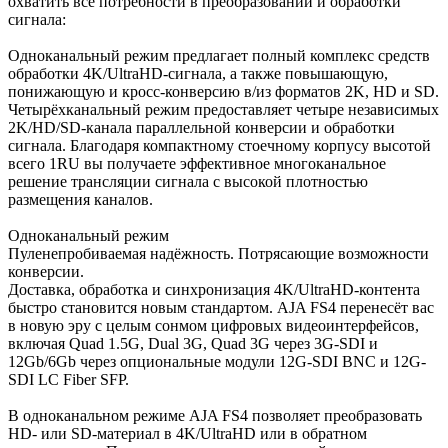
охватить все потребности в преобразовании и обработки
сигнала:
Одноканальный режим предлагает полный комплекс средств
обработки 4K/UltraHD-сигнала, а также повышающую,
понижающую и кросс-конверсию в/из форматов 2K, HD и SD.
Четырёхканальный режим предоставляет четыре независимых
2K/HD/SD-канала параллельной конверсии и обработки
сигнала. Благодаря компактному стоечному корпусу высотой
всего 1RU вы получаете эффективное многоканальное
решение трансляции сигнала с высокой плотностью
размещения каналов.
Одноканальный режим
Пуленепробиваемая надёжность. Потрясающие возможности
конверсии.
Доставка, обработка и синхронизация 4K/UltraHD-контента
быстро становится новым стандартом. AJA FS4 перенесёт вас
в новую эру с целым сонмом цифровых видеоинтерфейсов,
включая Quad 1.5G, Dual 3G, Quad 3G через 3G-SDI и
12Gb/6Gb через опциональные модули 12G-SDI BNC и 12G-
SDI LC Fiber SFP.
В одноканальном режиме AJA FS4 позволяет преобразовать
HD- или SD-материал в 4K/UltraHD или в обратном