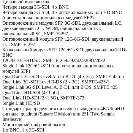
Цифровой видеовыход
Четыре выхода 3G-SDI, 4 x BNC
Четыре выхода 3G-SDI, 4 x оптоволоконных или HD-BNC
(при установке опциональных модулей SFP)
Оптоволоконные модули SFP, 3G-SDI, двухканальный LC,
двухканальный LC CWDM, одноканальный LC,
одноканальный SC, SMPTE-297
Оптоволоконный модуль SFP, 12G/6G-SDI, двухканальный
LC, SMPTE-297
Коаксиальный модуль SFP, 12G/6G-SDI, двухканальный HD-
BNC
12G/6G/3G/HD/SD, SMPTE-259/292/424/2081/2082
Single Link 12G/6G-SDI (при установке опциональных
модулей SFP)
Quad Link 3G-SDI Level A или B-DL (4 x 3G), SMPTE-425-5
Dual Link 3G-SDI Level B-DS (2 x 3G), SMPTE-425-3
Single Link 3G-SDI Level A, B-DL или B-DS, SMPTE 425
Quad Link HD-SDI (4×1.5G)
Dual Link HD-SDI (2×1.5G), SMPTE-372
Single Link HD/SD
Стандарты распределения пикселей выходного 4K/UltraHD-
сигнала: quadrant (Square Division) или 2SI (Two Sample
Interleave)
Мониторный цифровой выход
1 x BNC, 1 x 3G-SDI