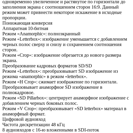
одновременно увеличенное и растянутое по горизонтали до
заполнения экрана с соотношением сторон 16:9. Данный
режим может привнести некоторое искажение в исходные
пропорции.
Понижающая конверсия
Аппаратная 10-битная
Режим «Anamorphic»: полноэкранный
Режим «Letterbox»: изображение уменьшается с добавлением
черных полос сверху и снизу и сохранением соотношения
сторон.
Режим «Crop»: изображение обрезается до нового размера
экрана.
Преобразование кадровых форматов SD/SD
Режим «Letterbox»: преобразовывает SD изображение из
режима «anamorphic» в режим «letterbox».
Режим «H Crop»: сжимает изображение по горизонтали.
Преобразовывает анаморфное SD изображение в
полнокадровое.
Режим «SD Pillarbox»: центрирует анаморфное изображение с
добавлением черных боковых полос.
Режим «V Crop»: преобразовывает «SD letterbox» материал в
анаморфный формат.
Цифровой аудиовход
Частота дискретизации 48 кГц
8 аудиовходов с 16-ю вложенными в SDI-поток