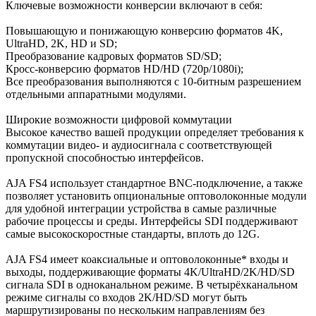
Ключевые возможности конверсии включают в себя:
Повышающую и понижающую конверсию форматов 4K,
UltraHD, 2K, HD и SD;
Преобразование кадровых форматов SD/SD;
Кросс-конверсию форматов HD/HD (720p/1080i);
Все преобразования выполняются с 10-битным разрешением
отдельными аппаратными модулями.
Широкие возможности цифровой коммутации
Высокое качество вашей продукции определяет требования к
коммутации видео- и аудиосигнала с соответствующей
пропускной способностью интерфейсов.
AJA FS4 использует стандартное BNC-подключение, а также
позволяет установить опциональные оптоволоконные модули
для удобной интеграции устройства в самые различные
рабочие процессы и среды. Интерфейсы SDI поддерживают
самые высокоскоростные стандарты, вплоть до 12G.
AJA FS4 имеет коаксиальные и оптоволоконные* входы и
выходы, поддерживающие форматы 4K/UltraHD/2K/HD/SD
сигнала SDI в одноканальном режиме. В четырёхканальном
режиме сигналы со входов 2K/HD/SD могут быть
маршрутизированы по нескольким направлениям без