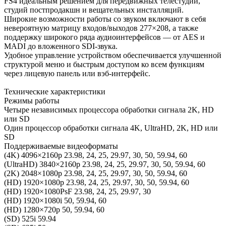
FS4 идеальным решением для передвижных телестудий,
студий постпродакшн и вещательных инсталляций.
Широкие возможности работы со звуком включают в себя
невероятную матрицу входов/выходов 277×208, а также
поддержку широкого ряда аудиоинтерфейсов — от AES и
MADI до вложенного SDI-звука.
Удобное управление устройством обеспечивается улучшенной
структурой меню и быстрым доступом ко всем функциям
через лицевую панель или вэб-интерфейс.
Технические характеристики
Режимы работы
Четыре независимых процессора обработки сигнала 2K, HD
или SD
Один процессор обработки сигнала 4K, UltraHD, 2K, HD или
SD
Поддерживаемые видеоформаты
(4K) 4096×2160p 23.98, 24, 25, 29.97, 30, 50, 59.94, 60
(UltraHD) 3840×2160p 23.98, 24, 25, 29.97, 30, 50, 59.94, 60
(2K) 2048×1080p 23.98, 24, 25, 29.97, 30, 50, 59.94, 60
(HD) 1920×1080p 23.98, 24, 25, 29.97, 30, 50, 59.94, 60
(HD) 1920×1080PsF 23.98, 24, 25, 29.97, 30
(HD) 1920×1080i 50, 59.94, 60
(HD) 1280×720p 50, 59.94, 60
(SD) 525i 59.94