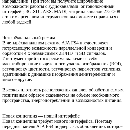
направлении. При этом вы получите широчайшие
возможности работы с аудиоканалами: оптоволоконный
интерфейс, 3G-SDI, AES, MADI, матрица каналов 272×208 —
с таким арсеналом инструментов вы сможете справиться с
любой задачей.
Четырёхканальный режим
В четырёхканальном режиме AJA FS4 предоставляет
потрясающую возможность параллельной конверсии и
обработки 4-х независимых 2K/HD- и SD-сигналов.
Инструментарий этого режима включает в себя
масштабирование выделенного участка изображения (ROI),
регулировку цветности, регулировку параметров усиления,
адаптивный к динамике изображения деинтерлейсинг и
многое другое.
Высокая плотность расположения каналов обработки самым
позитивным образом сказывается на объёме необходимого
пространства, энергопотреблении и возможностях питания.
Новая концепция — новый интерфейс
Новая концепция требует нового интерфейса. Поэтому
передняя панель AJA FS4 подверглась обновлению, которое