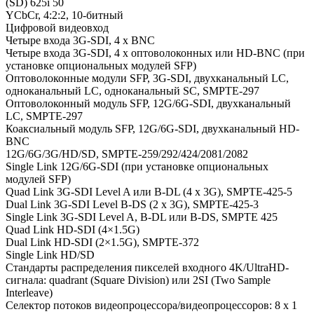
(SD) 625i 50
YCbCr, 4:2:2, 10-битный
Цифровой видеовход
Четыре входа 3G-SDI, 4 x BNC
Четыре входа 3G-SDI, 4 x оптоволоконных или HD-BNC (при
установке опциональных модулей SFP)
Оптоволоконные модули SFP, 3G-SDI, двухканальный LC,
одноканальный LC, одноканальный SC, SMPTE-297
Оптоволоконный модуль SFP, 12G/6G-SDI, двухканальный
LC, SMPTE-297
Коаксиальный модуль SFP, 12G/6G-SDI, двухканальный HD-
BNC
12G/6G/3G/HD/SD, SMPTE-259/292/424/2081/2082
Single Link 12G/6G-SDI (при установке опциональных
модулей SFP)
Quad Link 3G-SDI Level A или B-DL (4 x 3G), SMPTE-425-5
Dual Link 3G-SDI Level B-DS (2 x 3G), SMPTE-425-3
Single Link 3G-SDI Level A, B-DL или B-DS, SMPTE 425
Quad Link HD-SDI (4×1.5G)
Dual Link HD-SDI (2×1.5G), SMPTE-372
Single Link HD/SD
Стандарты распределения пикселей входного 4K/UltraHD-
сигнала: quadrant (Square Division) или 2SI (Two Sample
Interleave)
Селектор потоков видеопроцессора/видеопроцессоров: 8 x 1