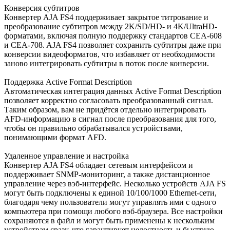
Конверсия субтитров
Конвертер AJA FS4 поддерживает закрытое титрование и
преобразование субтитров между 2K/SD/HD- и 4K/UltraHD-
форматами, включая полную поддержку стандартов CEA-608
и CEA-708. AJA FS4 позволяет сохранить субтитры даже при
конверсии видеоформатов, что избавляет от необходимости
заново интегрировать субтитры в поток после конверсии.
Поддержка Active Format Description
Автоматическая интеграция данных Active Format Description
позволяет корректно согласовать преобразованный сигнал.
Таким образом, вам не придётся отдельно интегрировать
AFD-информацию в сигнал после преобразования для того,
чтобы он правильно обрабатывался устройствами,
понимающими формат AFD.
Удаленное управление и настройка
Конвертер AJA FS4 обладает сетевым интерфейсом и
поддерживает SNMP-мониторинг, а также дистанционное
управление через вэб-интерфейс. Несколько устройств AJA FS
могут быть подключены к единой 10/100/1000 Ethernet-сети,
благодаря чему пользователи могут управлять ими с одного
компьютера при помощи любого вэб-браузера. Все настройки
сохраняются в файл и могут быть применены к нескольким
устройствам сразу, что гарантирует целостность и быструю