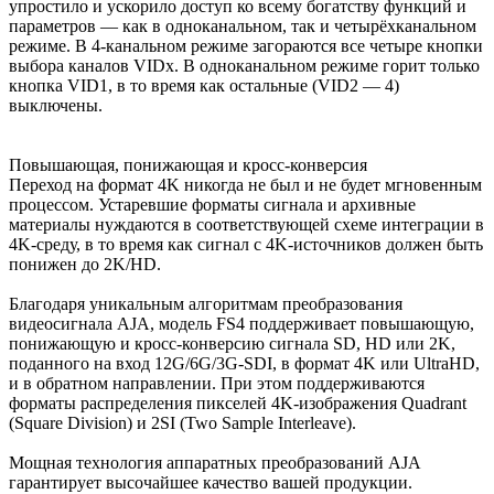
упростило и ускорило доступ ко всему богатству функций и
параметров — как в одноканальном, так и четырёхканальном
режиме. В 4-канальном режиме загораются все четыре кнопки
выбора каналов VIDx. В одноканальном режиме горит только
кнопка VID1, в то время как остальные (VID2 — 4)
выключены.
Повышающая, понижающая и кросс-конверсия
Переход на формат 4K никогда не был и не будет мгновенным
процессом. Устаревшие форматы сигнала и архивные
материалы нуждаются в соответствующей схеме интеграции в
4K-среду, в то время как сигнал с 4K-источников должен быть
понижен до 2K/HD.
Благодаря уникальным алгоритмам преобразования
видеосигнала AJA, модель FS4 поддерживает повышающую,
понижающую и кросс-конверсию сигнала SD, HD или 2K,
поданного на вход 12G/6G/3G-SDI, в формат 4K или UltraHD,
и в обратном направлении. При этом поддерживаются
форматы распределения пикселей 4K-изображения Quadrant
(Square Division) и 2SI (Two Sample Interleave).
Мощная технология аппаратных преобразований AJA
гарантирует высочайшее качество вашей продукции.