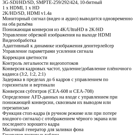
3G-SDI/HD/SD, SMPTE-259/292/424, 10-битный
1 x HDMI, 1 x HD
2K/HD/SD, HDMI v1.4a
Мониторный сигнал (видео и аудио) выводится одновременно
на оба разъёма
Понижающая конверсия из 4K/UltraHD в 2K/HD
Управление обрезкой изображения на выходе HDMI
Видеообработка
Адаптивный к динамике изображения деинтерлейсер
Управление параметрами усиления сигнала
Коррекция цветности
Контроль легальности видеопотоков
Конверсия кадровых частот, удаление/добавление плёночного
каданса (3:2, 1:2, 2:1)
Задержка в пределах до 6 кадров с управлением по
горизонтали и вертикали
Конверсия субтитров (CEA-608 и CEA-708)
Определение AFD-данных на входе с управлением при
понижающей конверсии, сквозным их выводом или
перезаписью
Функция стоп-кадра (в ручном режиме или при потере
входного сигнала) с отображением чёрного экрана или
последнего хорошего кадра
Масочный генератор для заливки фона
Генератор тестовых таблиц