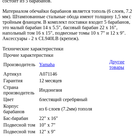
состоит из 5 барабанов.
Материалом обечайки барабанов является тополь (6 слоев, 7.2
мм). Штампованные стальные обода имеют толщину 1,5 мм с
тройным фланцем. В комплект поставки входит 5 барабанов,
это малый барабан 14 x 5.5", басовый барабан 22 x 16",
напольный том 16 x 15", подвесные томы 10 x 7" и 12 x 9".
Аксессуары - 2 x CL940LB (крепеж).
Технические характеристики
Прочие характеристики
Другие
Производитель
Yamaha
товары
Артикул
A071146
Гарантия
12 месяцев
Страна
Индонезия
производитель
Цвет
блестящий серебряный
Корпус
из 6 слоев (7.2мм) тополя
барабанов
Бас-барабан
22" x 16"
Подвесной том
10" x 7"
Подвесной том
12" x 9"