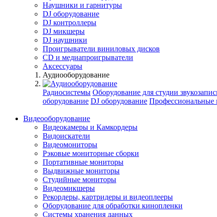
Наушники и гарнитуры
DJ оборудование
DJ контроллеры
DJ микшеры
DJ наушники
Проигрыватели виниловых дисков
СD и медиапроигрыватели
Аксессуары
Аудиооборудование
Радиосистемы
Оборудование для студии звукозапис
оборудование
DJ оборудование
Профессиональные 
Видеооборудование
Видеокамеры и Камкордеры
Видоискатели
Видеомониторы
Рэковые мониторные сборки
Портативные мониторы
Выдвижные мониторы
Студийные мониторы
Видеомикшеры
Рекордеры, картридеры и видеоплееры
Оборудование для обработки кинопленки
Системы хранения данных