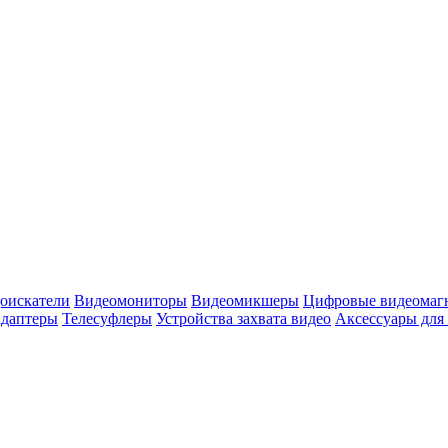
оискатели
Видеомониторы
Видеомикшеры
Цифровые видеомаг
адаптеры
Телесуфлеры
Устройства захвата видео
Аксессуары для