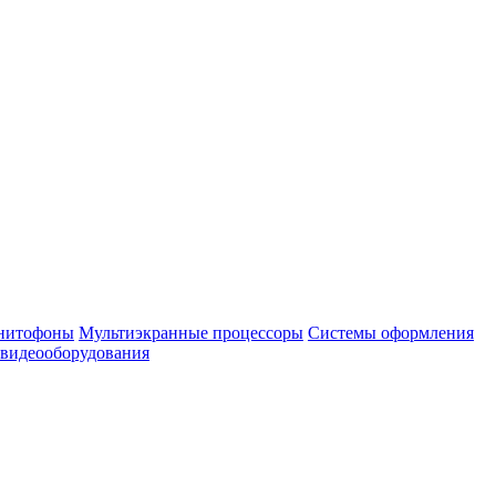
нитофоны
Мультиэкранные процессоры
Системы оформления
 видеооборудования