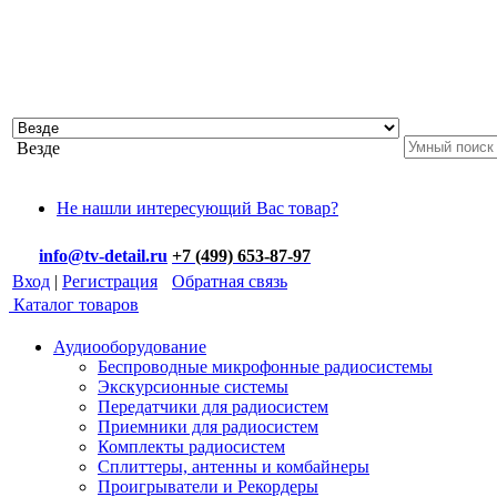
Везде
Не нашли интересующий Вас товар?
info@tv-detail.ru
+7 (499) 653-87-97
Вход
|
Регистрация
Обратная связь
Каталог товаров
Аудиооборудование
Беспроводные микрофонные радиосистемы
Экскурсионные системы
Передатчики для радиосистем
Приемники для радиосистем
Комплекты радиосистем
Сплиттеры, антенны и комбайнеры
Проигрыватели и Рекордеры