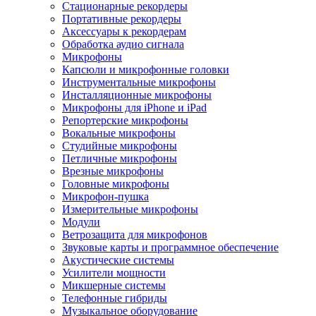
Стационарные рекордеры
Портативные рекордеры
Аксессуары к рекордерам
Обработка аудио сигнала
Микрофоны
Капсюли и микрофонные головки
Инструментальные микрофоны
Инсталляционные микрофоны
Микрофоны для iPhone и iPad
Репортерские микрофоны
Вокальные микрофоны
Студийные микрофоны
Петличные микрофоны
Врезные микрофоны
Головные микрофоны
Микрофон-пушка
Измерительные микрофоны
Модули
Ветрозащита для микрофонов
Звуковые карты и программное обеспечение
Акустические системы
Усилители мощности
Микшерные системы
Телефонные гибриды
Музыкальное оборудование