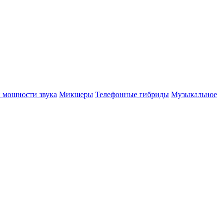
 мощности звука
Микшеры
Телефонные гибриды
Музыкальное