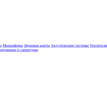
и
Микрофоны
Звуковые карты
Акустические системы
Усилители
наушники и гарнитуры