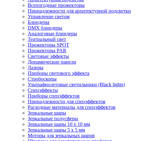
Всепогодные прожекторы
Принадлежности для архитектурной подсветки
Управление светом
Блиндеры
DMX блиндеры
Аналоговые блиндеры
Театральный свет
Прожекторы SPOT
Прожекторы PAR
Световые эффекты
Динамические панели
Лазеры
Приборы светового эффекта
Стробоскопы
Ультрафиолетовые светильники (Black lights)
Спецэффекты
Приборы спецэффектов
Принадлежности для спецэффектов
Расходные материалы для спецэффектов
Зеркальные шары
Зеркальные полусферы
Зеркальные шары 10 х 10 мм
Зеркальные шары 5 х 5 мм
Моторы для зеркальных шаров