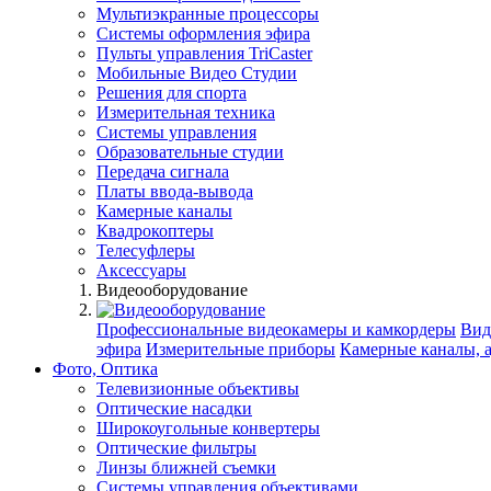
Мультиэкранные процессоры
Системы оформления эфира
Пульты управления TriCaster
Мобильные Видео Студии
Решения для спорта
Измерительная техника
Системы управления
Образовательные студии
Передача сигнала
Платы ввода-вывода
Камерные каналы
Квадрокоптеры
Телесуфлеры
Аксессуары
Видеооборудование
Профессиональные видеокамеры и камкордеры
Вид
эфира
Измерительные приборы
Камерные каналы, 
Фото, Оптика
Телевизионные объективы
Оптические насадки
Широкоугольные конвертеры
Оптические фильтры
Линзы ближней съемки
Системы управления объективами