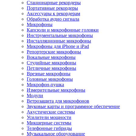
Стационарные рекордеры
Портативные рекордеры
Аксессуары к рекордерам
Обработка аудио сигнала
Микрофоны
Капсюли и микрофонные головки
Инструментальные микрофоны
Инсталляционные микрофоны
Микрофоны для iPhone и iPad
Репортерские микрофоны
Вокальные микрофоны
Студийные микрофоны
Петличные микрофоны
Врезные микрофоны
Головные микрофоны
Микрофон-пушка
Измерительные микрофоны
Модули
Ветрозащита для микрофонов
Звуковые карты и программное обеспечение
Акустические системы
Усилители мощности
Микшерные системы
Телефонные гибриды
Музыкальное оборудование