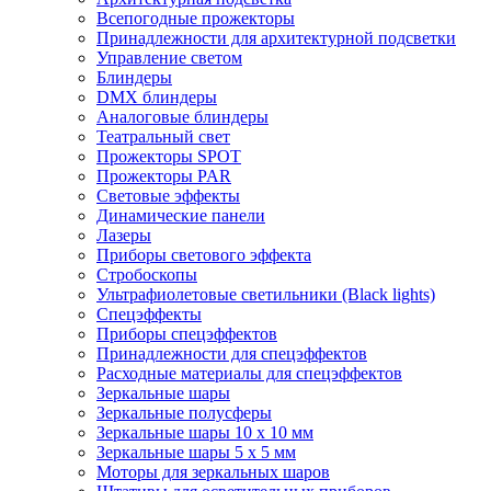
Всепогодные прожекторы
Принадлежности для архитектурной подсветки
Управление светом
Блиндеры
DMX блиндеры
Аналоговые блиндеры
Театральный свет
Прожекторы SPOT
Прожекторы PAR
Световые эффекты
Динамические панели
Лазеры
Приборы светового эффекта
Стробоскопы
Ультрафиолетовые светильники (Black lights)
Спецэффекты
Приборы спецэффектов
Принадлежности для спецэффектов
Расходные материалы для спецэффектов
Зеркальные шары
Зеркальные полусферы
Зеркальные шары 10 х 10 мм
Зеркальные шары 5 х 5 мм
Моторы для зеркальных шаров