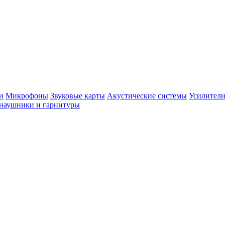
и
Микрофоны
Звуковые карты
Акустические системы
Усилители
наушники и гарнитуры