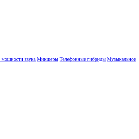
 мощности звука
Микшеры
Телефонные гибриды
Музыкальное