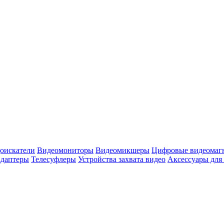
оискатели
Видеомониторы
Видеомикшеры
Цифровые видеомаг
адаптеры
Телесуфлеры
Устройства захвата видео
Аксессуары для