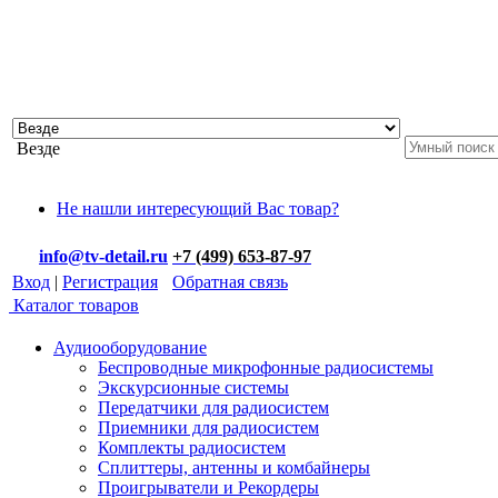
Везде
Не нашли интересующий Вас товар?
info@tv-detail.ru
+7 (499) 653-87-97
Вход
|
Регистрация
Обратная связь
Каталог товаров
Аудиооборудование
Беспроводные микрофонные радиосистемы
Экскурсионные системы
Передатчики для радиосистем
Приемники для радиосистем
Комплекты радиосистем
Сплиттеры, антенны и комбайнеры
Проигрыватели и Рекордеры