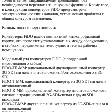
точно отвечает запрашиваемым требованиям, без
необходимости переплаты за ненужные функции. Кроме того,
в конструкции конвертеров FiDO предусмотрена
электрическая изоляция каналов, устраняющая проблемы с
общим контуром заземления.
Компактность и портативность
Конвертеры FiDO имеют компактный низкопрофильный
корпус, что позволяет устанавливать их между оборудование,
в стойках, передвижных телестудиях и тесных рабочих
помещениях.
Модельный ряд конвертеров FiDO (с поддержкой
многомодового кабеля)
FiDO-TR-MM: одноканальный двунаправленный конвертер
3G-SDI-сигнала в оптоволоконный/оптоволоконного в 3G-
SDI
FiDO-T-MM: одноканальный конвертер из 3G-SDI-сигнала в
оптоволоконный
FiDO-R-MM: одноканальный конвертер из оптоволоконного
сигнала в традиционный 3G-SDI-сигнал с двумя SDI
выходами
FiDO-2T-MM: двухканальный конвертер из 3G-SDI-сигнала в
оптоволоконный