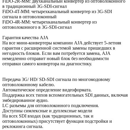
FiDO-2R-MM: двухканальный конвертер из оптоволоконного
в традиционный 3G-SDI-сигнал
FiDO-4T-MM: четырехканальный конвертер из 3G-SDI
сигнала в оптоволоконный
FiDO-4R-MM: четырехканальный конвертер из
оптоволоконного в 3G-SDI-сигнал
Гарантия качества AJA
На все мини-конвертеры компании AJA действует 5-летняя
гарантия c расширенной системой замены пришедших в
негодность блоков. Если вам потребуется замена, AJA
немедленно отправит новый блок без необходимости
отправки самого конвертора на диагностику.
Передача 3G/ HD/ SD-SDI сигнала по многомодовому
оптоволоконному кабелю.
Автоматическое определение видеоформата.
Поддержка всех типов вспомогательных SDI данных, включая
эмбедированное аудио.
LC разъемы для оптоволоконного подключения.
Доступны симлексные и дуплексные модели
На всех SDI входах (как традиционных, так и
оптоволоконных) присутствует функция подстройки и
реклокинга сигнала.