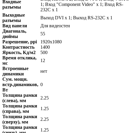
Входные
1; Вход "Component Video" x 1; Вход RS-
разъемы
232C x 1
Выходные
Выход DVI x 1; Выход RS-232C x 1
разъемы
Вид панели
Для видеостен
Диагональ,
55
дюймы
Разрешение, ppi
1920x1080
Контрастность
1400
Яркость, Кд/м2
500
Время отклика,
12
мс
Встроенные
нет
динамики
Сум. мощн.
встр.динамиков,
0
Вт
Толщина рамки
2.25
(слева), мм
Толщина рамки
1.25
(справа), мм
Толщина рамки
2.25
(сверху), мм
Толщина рамки
1.25
(снизу), мм