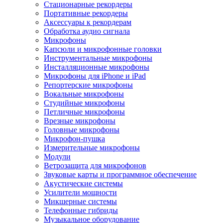
Стационарные рекордеры
Портативные рекордеры
Аксессуары к рекордерам
Обработка аудио сигнала
Микрофоны
Капсюли и микрофонные головки
Инструментальные микрофоны
Инсталляционные микрофоны
Микрофоны для iPhone и iPad
Репортерские микрофоны
Вокальные микрофоны
Студийные микрофоны
Петличные микрофоны
Врезные микрофоны
Головные микрофоны
Микрофон-пушка
Измерительные микрофоны
Модули
Ветрозащита для микрофонов
Звуковые карты и программное обеспечение
Акустические системы
Усилители мощности
Микшерные системы
Телефонные гибриды
Музыкальное оборудование