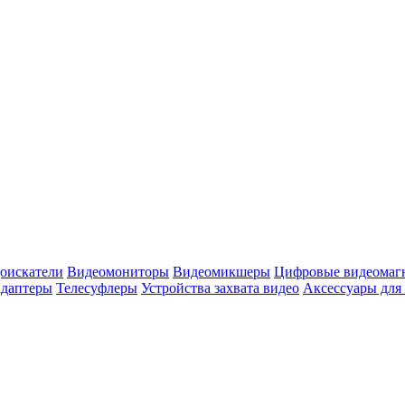
оискатели
Видеомониторы
Видеомикшеры
Цифровые видеомаг
адаптеры
Телесуфлеры
Устройства захвата видео
Аксессуары для