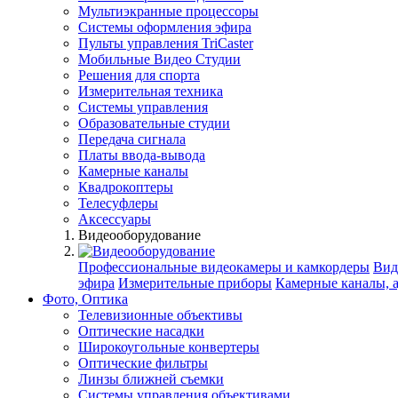
Мультиэкранные процессоры
Системы оформления эфира
Пульты управления TriCaster
Мобильные Видео Студии
Решения для спорта
Измерительная техника
Системы управления
Образовательные студии
Передача сигнала
Платы ввода-вывода
Камерные каналы
Квадрокоптеры
Телесуфлеры
Аксессуары
Видеооборудование
Профессиональные видеокамеры и камкордеры
Вид
эфира
Измерительные приборы
Камерные каналы, 
Фото, Оптика
Телевизионные объективы
Оптические насадки
Широкоугольные конвертеры
Оптические фильтры
Линзы ближней съемки
Системы управления объективами