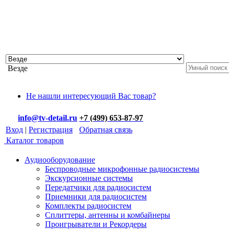
Везде
Не нашли интересующий Вас товар?
info@tv-detail.ru
+7 (499) 653-87-97
Вход
|
Регистрация
Обратная связь
Каталог товаров
Аудиооборудование
Беспроводные микрофонные радиосистемы
Экскурсионные системы
Передатчики для радиосистем
Приемники для радиосистем
Комплекты радиосистем
Сплиттеры, антенны и комбайнеры
Проигрыватели и Рекордеры