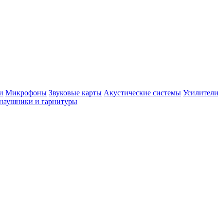
и
Микрофоны
Звуковые карты
Акустические системы
Усилители
наушники и гарнитуры