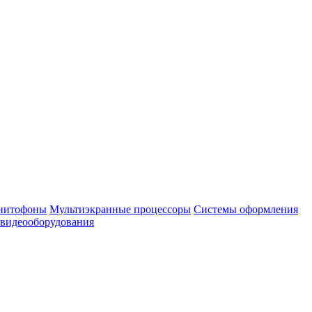
нитофоны
Мультиэкранные процессоры
Системы оформления
 видеооборудования