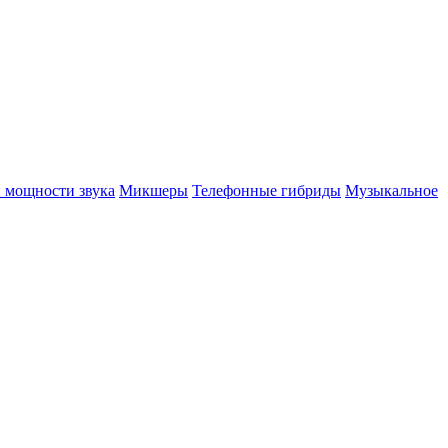
 мощности звука
Микшеры
Телефонные гибриды
Музыкальное