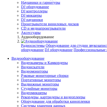
Наушники и гарнитуры
DJ оборудование
DJ контроллеры
DJ микшеры
DJ наушники
Проигрыватели виниловых дисков
СD и медиапроигрыватели
Аксессуары
Аудиооборудование
Радиосистемы
Оборудование для студии звукозапис
оборудование
DJ оборудование
Профессиональные 
Видеооборудование
Видеокамеры и Камкордеры
Видоискатели
Видеомониторы
Рэковые мониторные сборки
Портативные мониторы
Выдвижные мониторы
Студийные мониторы
Видеомикшеры
Рекордеры, картридеры и видеоплееры
Оборудование для обработки кинопленки
Системы хранения данных