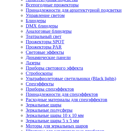
Всепогодные прожекторы
Принадлежности для архитектурной подсветки
Управление светом
Блиндеры
DMX блиндеры
Аналоговые блиндеры
Театральный свет
Прожекторы SPOT
Прожекторы PAR
Световые эффекты
Динамические панели
Лазеры
Приборы светового эффекта
Стробоскопы
Ультрафиолетовые светильники (Black lights)
Спецэффекты
Приборы спецэффектов
Принадлежности для спецэффектов
Расходные материалы для спецэффектов
Зеркальные шары
Зеркальные полусферы
Зеркальные шары 10 х 10 мм
Зеркальные шары 5 х 5 мм
Моторы для зеркальных шаров