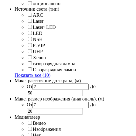
опционально
Источник света (тип)
ARC
Laser
Laser+LED
LED
NSH
P-VIP
UHP
Xenon
газоразрядная лампа
Газоразрядная лампа
Показать все (10)
Макс. расстояние до экрана, (м)
От
До
Макс. размер изображения (диагональ), (м)
От
До
Медиаплеер
Видео
Изображения
Нет