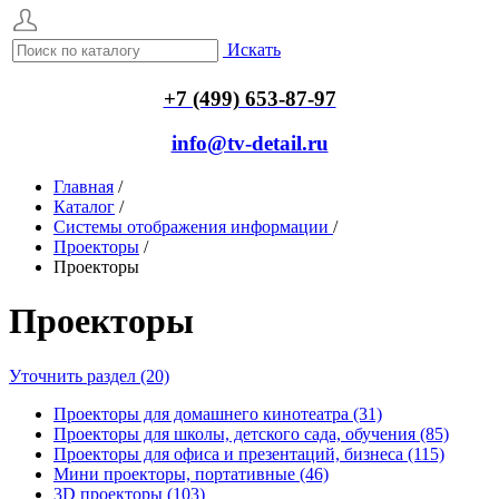
Искать
+7 (499) 653-87-97
info@tv-detail.ru
Главная
/
Каталог
/
Системы отображения информации
/
Проекторы
/
Проекторы
Проекторы
Уточнить раздел (20)
Проекторы для домашнего кинотеатра (31)
Проекторы для школы, детского сада, обучения (85)
Проекторы для офиса и презентаций, бизнеса (115)
Мини проекторы, портативные (46)
3D проекторы (103)