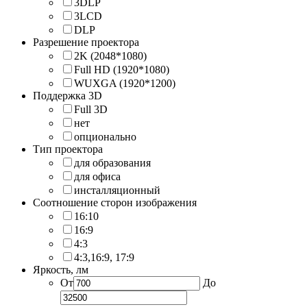
3DLP
3LCD
DLP
Разрешение проектора
2K (2048*1080)
Full HD (1920*1080)
WUXGA (1920*1200)
Поддержка 3D
Full 3D
нет
опционально
Тип проектора
для образования
для офиса
инсталляционный
Соотношение сторон изображения
16:10
16:9
4:3
4:3,16:9, 17:9
Яркость, лм
От
До