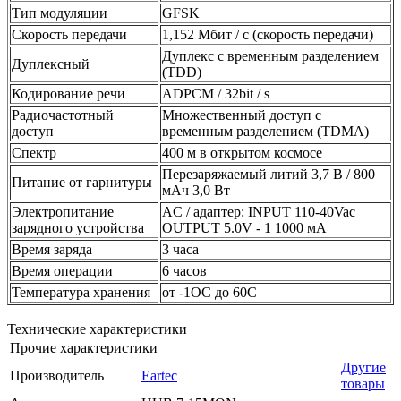
Тип модуляции
GFSK
Скорость передачи
1,152 Мбит / с (скорость передачи)
Дуплекс с временным разделением
Дуплексный
(TDD)
Кодирование речи
ADPCM / 32bit / s
Радиочастотный
Множественный доступ с
доступ
временным разделением (TDMA)
Спектр
400 м в открытом космосе
Перезаряжаемый литий 3,7 В / 800
Питание от гарнитуры
мАч 3,0 Вт
Электропитание
AC / адаптер: INPUT 110-40Vac
зарядного устройства
OUTPUT 5.0V - 1 1000 мА
Время заряда
3 часа
Время операции
6 часов
Температура хранения
от -1OC до 60C
Технические характеристики
Прочие характеристики
Другие
Производитель
Eartec
товары