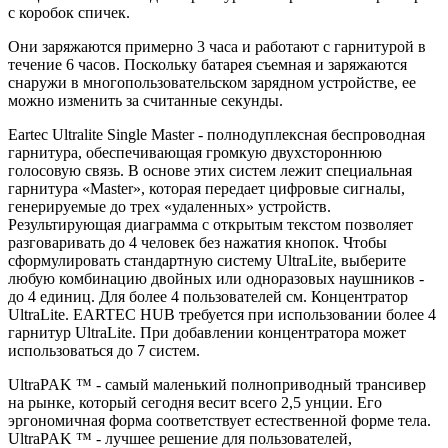
с коробок спичек.
Они заряжаются примерно 3 часа и работают с гарнитурой в
течение 6 часов. Поскольку батарея съемная и заряжаются
снаружи в многопользовательском зарядном устройстве, ее
можно изменить за считанные секунды.
Eartec Ultralite Single Master - полнодуплексная беспроводная
гарнитура, обеспечивающая громкую двухстороннюю
голосовую связь. В основе этих систем лежит специальная
гарнитура «Master», которая передает цифровые сигналы,
генерируемые до трех «удаленных» устройств.
Результирующая диаграмма с открытым текстом позволяет
разговаривать до 4 человек без нажатия кнопок. Чтобы
сформулировать стандартную систему UltraLite, выберите
любую комбинацию двойных или одноразовых наушников -
до 4 единиц. Для более 4 пользователей см. Концентратор
UltraLite. EARTEC HUB требуется при использовании более 4
гарнитур UltraLite. При добавлении концентратора может
использоваться до 7 систем.
UltraPAK ™ - самый маленький полноприводный трансивер
на рынке, который сегодня весит всего 2,5 унции. Его
эргономичная форма соответствует естественной форме тела.
UltraPAK ™ - лучшее решение для пользователей,