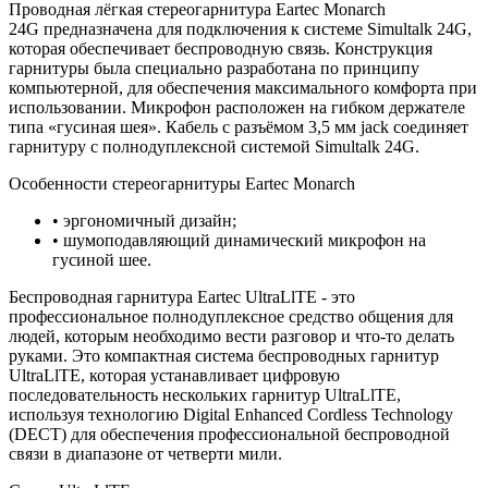
Проводная лёгкая стереогарнитура Eartec Monarch
24G предназначена для подключения к системе Simultalk 24G,
которая обеспечивает беспроводную связь. Конструкция
гарнитуры была специально разработана по принципу
компьютерной, для обеспечения максимального комфорта при
использовании. Микрофон расположен на гибком держателе
типа «гусиная шея». Кабель с разъёмом 3,5 мм jack соединяет
гарнитуру с полнодуплексной системой Simultalk 24G.
Особенности стереогарнитуры Eartec Monarch
• эргономичный дизайн;
• шумоподавляющий динамический микрофон на
гусиной шее.
Беспроводная гарнитура Eartec UltraLlTE - это
профессиональное полнодуплексное средство общения для
людей, которым необходимо вести разговор и что-то делать
руками. Это компактная система беспроводных гарнитур
UltraLlTE, которая устанавливает цифровую
последовательность нескольких гарнитур UltraLlTE,
используя технологию Digital Enhanced Cordless Technology
(DECT) для обеспечения профессиональной беспроводной
связи в диапазоне от четверти мили.