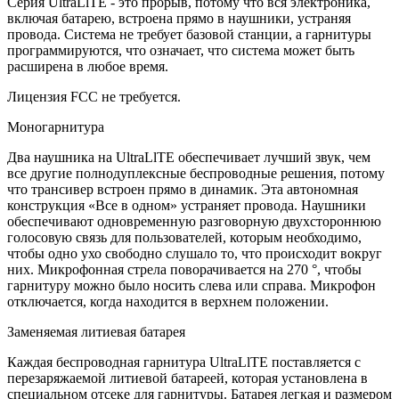
Серия UltraLlTE - это прорыв, потому что вся электроника,
включая батарею, встроена прямо в наушники, устраняя
провода. Система не требует базовой станции, а гарнитуры
программируются, что означает, что система может быть
расширена в любое время.
Лицензия FCC не требуется.
Моногарнитура
Два наушника на UltraLlTE обеспечивает лучший звук, чем
все другие полнодуплексные беспроводные решения, потому
что трансивер встроен прямо в динамик. Эта автономная
конструкция «Все в одном» устраняет провода. Наушники
обеспечивают одновременную разговорную двухстороннюю
голосовую связь для пользователей, которым необходимо,
чтобы одно ухо свободно слушало то, что происходит вокруг
них. Микрофонная стрела поворачивается на 270 °, чтобы
гарнитуру можно было носить слева или справа. Микрофон
отключается, когда находится в верхнем положении.
Заменяемая литиевая батарея
Каждая беспроводная гарнитура UltraLlTE поставляется с
перезаряжаемой литиевой батареей, которая установлена в
специальном отсеке для гарнитуры. Батарея легкая и размером