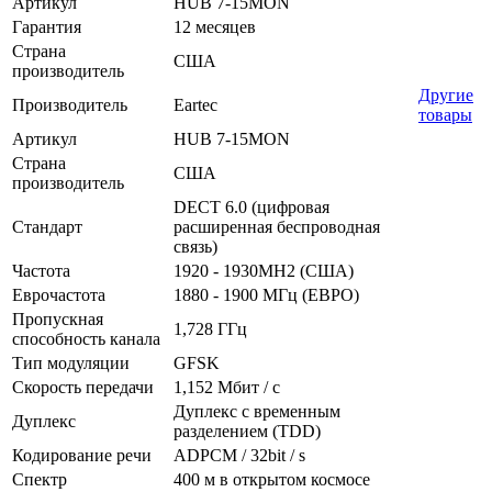
Артикул
HUB 7-15MON
Гарантия
12 месяцев
Страна
США
производитель
Другие
Производитель
Eartec
товары
Артикул
HUB 7-15MON
Страна
США
производитель
DECT 6.0 (цифровая
Стандарт
расширенная беспроводная
связь)
Частота
1920 - 1930MH2 (США)
Еврочастота
1880 - 1900 МГц (ЕВРО)
Пропускная
1,728 ГГц
способность канала
Тип модуляции
GFSK
Скорость передачи
1,152 Мбит / с
Дуплекс с временным
Дуплекс
разделением (TDD)
Кодирование речи
ADPCM / 32bit / s
Спектр
400 м в открытом космосе