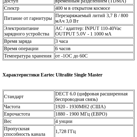
доступ
временным разделением (TDMA)
Спектр
400 м в открытом космосе
Перезаряжаемый литий 3,7 В / 800
Питание от гарнитуры
мАч 3,0 Вт
Электропитание
AC / адаптер: INPUT 110-40Vac
зарядного устройства
OUTPUT 5.0V - 1 1000 мА
Время заряда
3 часа
Время операции
6 часов
Температура хранения
от -1OC до 60C
Характеристики Eartec Ultralite Single Master
DECT 6.0 (цифровая расширенная
Стандарт
беспроводная связь)
Частота
1920 - 1930MH2 (США)
Еврочастота
1880 - 1900 МГц (ЕВРО)
Вес
4 унции
Пропускная
1,728 ГГц
способность канала