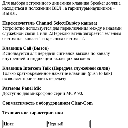
Для выбора встроенного динамика клавиша Speaker должна
находиться в положении ВКЛ., а гарнитуры/наушников -
ВЫКЛ.
Переключатель Channel Select(Выбор канала)
Устройство используется для переключения между
каналами
служебной связи 1 или 2
.
Переключатель
загорается зеленым
светом
для канала
1 и
красным светом - 2.
Клавиша Call (Вызов)
Используется для передачи
сигналов вызова
по каналу
внутренней
и индикации
входящих вызовов
Клавиша Intercom Talk (Передача служебной связи)
Только кратковременное нажатие клавиши (push-to-talk)
позволяет производить передачу
Разъемы Panel Mic
Доступно для микрофоно серии MCP-90.
Совместимость с оборудованием Clear-Com
Технические характеристики
Цвет
Черный