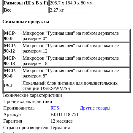
Размеры (Ш х В х Г)
205,7 х 154,9 х 80 мм
Вес
2,27 кг
Связанные продукты
MCP-
Микрофон "Гусиная шея" на гибком держателе
90-0
размером 0"
MCP-
Микрофон "Гусиная шея" на гибком держателе
90-12
размером 12"
MCP-
Микрофон "Гусиная шея" на гибком держателе
90-18
размером 18"
MCP-
Микрофон "Гусиная шея" на гибком держателе
90-8
размером 8"
Локальный блок питания для пользвательских
PS-L
станций US/ES/WM/SS
Технические характеристики
Прочие характеристики
Производитель
RTS
Другие товары
Артикул
F.01U.118.751
Гарантия
12 месяцев
Страна производитель
Германия