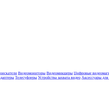
оискатели
Видеомониторы
Видеомикшеры
Цифровые видеомаг
адаптеры
Телесуфлеры
Устройства захвата видео
Аксессуары для