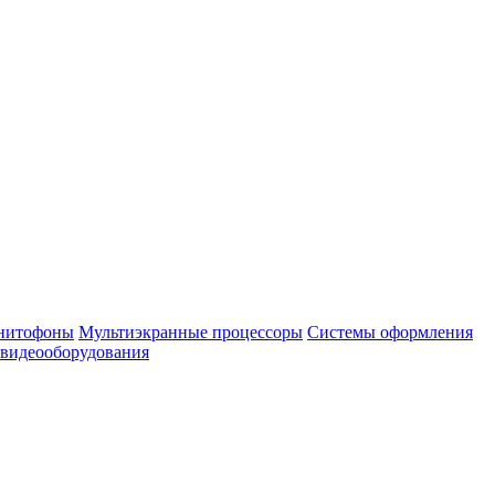
нитофоны
Мультиэкранные процессоры
Системы оформления
 видеооборудования