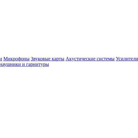
и
Микрофоны
Звуковые карты
Акустические системы
Усилители
наушники и гарнитуры