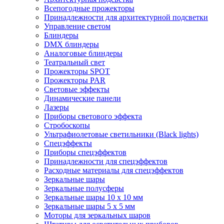
Всепогодные прожекторы
Принадлежности для архитектурной подсветки
Управление светом
Блиндеры
DMX блиндеры
Аналоговые блиндеры
Театральный свет
Прожекторы SPOT
Прожекторы PAR
Световые эффекты
Динамические панели
Лазеры
Приборы светового эффекта
Стробоскопы
Ультрафиолетовые светильники (Black lights)
Спецэффекты
Приборы спецэффектов
Принадлежности для спецэффектов
Расходные материалы для спецэффектов
Зеркальные шары
Зеркальные полусферы
Зеркальные шары 10 х 10 мм
Зеркальные шары 5 х 5 мм
Моторы для зеркальных шаров