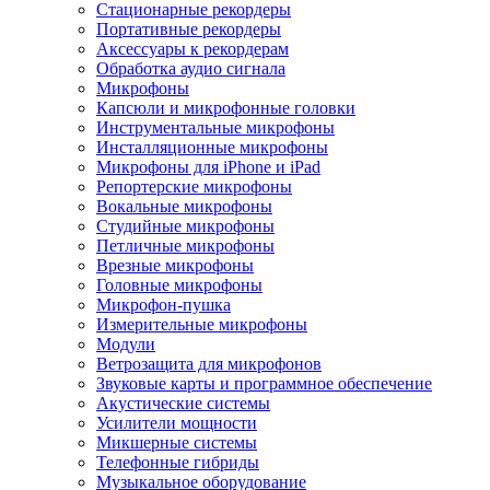
Стационарные рекордеры
Портативные рекордеры
Аксессуары к рекордерам
Обработка аудио сигнала
Микрофоны
Капсюли и микрофонные головки
Инструментальные микрофоны
Инсталляционные микрофоны
Микрофоны для iPhone и iPad
Репортерские микрофоны
Вокальные микрофоны
Студийные микрофоны
Петличные микрофоны
Врезные микрофоны
Головные микрофоны
Микрофон-пушка
Измерительные микрофоны
Модули
Ветрозащита для микрофонов
Звуковые карты и программное обеспечение
Акустические системы
Усилители мощности
Микшерные системы
Телефонные гибриды
Музыкальное оборудование