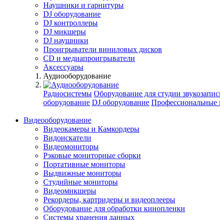
Наушники и гарнитуры
DJ оборудование
DJ контроллеры
DJ микшеры
DJ наушники
Проигрыватели виниловых дисков
СD и медиапроигрыватели
Аксессуары
Аудиооборудование
Радиосистемы
Оборудование для студии звукозапис
оборудование
DJ оборудование
Профессиональные 
Видеооборудование
Видеокамеры и Камкордеры
Видоискатели
Видеомониторы
Рэковые мониторные сборки
Портативные мониторы
Выдвижные мониторы
Студийные мониторы
Видеомикшеры
Рекордеры, картридеры и видеоплееры
Оборудование для обработки кинопленки
Системы хранения данных