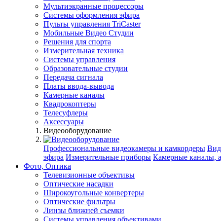
Мультиэкранные процессоры
Системы оформления эфира
Пульты управления TriCaster
Мобильные Видео Студии
Решения для спорта
Измерительная техника
Системы управления
Образовательные студии
Передача сигнала
Платы ввода-вывода
Камерные каналы
Квадрокоптеры
Телесуфлеры
Аксессуары
Видеооборудование
Профессиональные видеокамеры и камкордеры
Вид
эфира
Измерительные приборы
Камерные каналы, 
Фото, Оптика
Телевизионные объективы
Оптические насадки
Широкоугольные конвертеры
Оптические фильтры
Линзы ближней съемки
Системы управления объективами