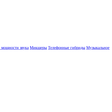
 мощности звука
Микшеры
Телефонные гибриды
Музыкальное