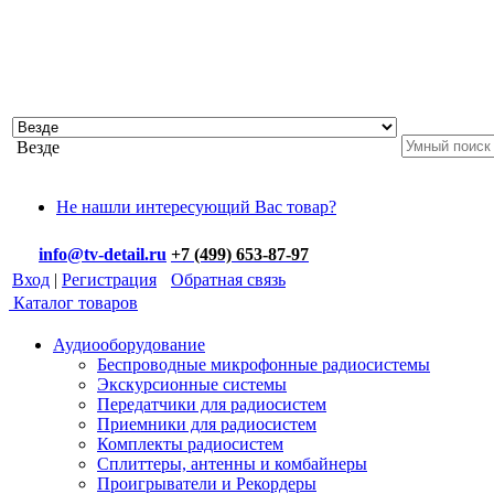
Везде
Не нашли интересующий Вас товар?
info@tv-detail.ru
+7 (499) 653-87-97
Вход
|
Регистрация
Обратная связь
Каталог товаров
Аудиооборудование
Беспроводные микрофонные радиосистемы
Экскурсионные системы
Передатчики для радиосистем
Приемники для радиосистем
Комплекты радиосистем
Сплиттеры, антенны и комбайнеры
Проигрыватели и Рекордеры