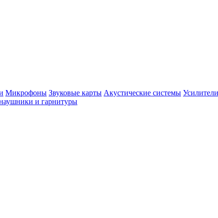
и
Микрофоны
Звуковые карты
Акустические системы
Усилители
наушники и гарнитуры