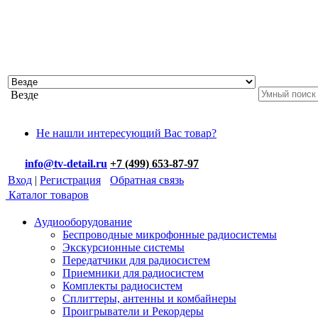
Везде
Не нашли интересующий Вас товар?
info@tv-detail.ru
+7 (499) 653-87-97
Вход
|
Регистрация
Обратная связь
Каталог товаров
Аудиооборудование
Беспроводные микрофонные радиосистемы
Экскурсионные системы
Передатчики для радиосистем
Приемники для радиосистем
Комплекты радиосистем
Сплиттеры, антенны и комбайнеры
Проигрыватели и Рекордеры