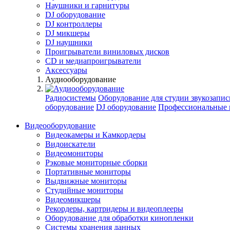
Наушники и гарнитуры
DJ оборудование
DJ контроллеры
DJ микшеры
DJ наушники
Проигрыватели виниловых дисков
СD и медиапроигрыватели
Аксессуары
Аудиооборудование
Радиосистемы
Оборудование для студии звукозапис
оборудование
DJ оборудование
Профессиональные 
Видеооборудование
Видеокамеры и Камкордеры
Видоискатели
Видеомониторы
Рэковые мониторные сборки
Портативные мониторы
Выдвижные мониторы
Студийные мониторы
Видеомикшеры
Рекордеры, картридеры и видеоплееры
Оборудование для обработки кинопленки
Системы хранения данных