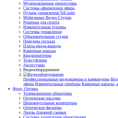
Мультиэкранные процессоры
Системы оформления эфира
Пульты управления TriCaster
Мобильные Видео Студии
Решения для спорта
Измерительная техника
Системы управления
Образовательные студии
Передача сигнала
Платы ввода-вывода
Камерные каналы
Квадрокоптеры
Телесуфлеры
Аксессуары
Видеооборудование
Профессиональные видеокамеры и камкордеры
Вид
эфира
Измерительные приборы
Камерные каналы, 
Фото, Оптика
Телевизионные объективы
Оптические насадки
Широкоугольные конвертеры
Оптические фильтры
Линзы ближней съемки
Системы управления объективами