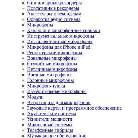
Стационарные рекордеры
Портативные рекордеры
Аксессуары к рекордерам
Обработка аудио сигнала
Микрофоны
Капсюли и микрофонные головки
Инструментальные микрофоны
Инсталляционные микрофоны
Микрофоны для iPhone и iPad
Репортерские микрофоны
Вокальные микрофоны
Студийные микрофоны
Петличные микрофоны
Врезные микрофоны
Головные микрофоны
Микрофон-пушка
Измерительные микрофоны
Модули
Ветрозащита для микрофонов
Звуковые карты и программное обеспечение
Акустические системы
Усилители мощности
Микшерные системы
Телефонные гибриды
Музыкальное оборудование