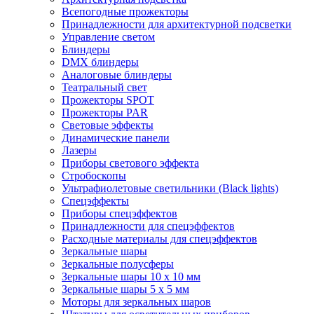
Всепогодные прожекторы
Принадлежности для архитектурной подсветки
Управление светом
Блиндеры
DMX блиндеры
Аналоговые блиндеры
Театральный свет
Прожекторы SPOT
Прожекторы PAR
Световые эффекты
Динамические панели
Лазеры
Приборы светового эффекта
Стробоскопы
Ультрафиолетовые светильники (Black lights)
Спецэффекты
Приборы спецэффектов
Принадлежности для спецэффектов
Расходные материалы для спецэффектов
Зеркальные шары
Зеркальные полусферы
Зеркальные шары 10 х 10 мм
Зеркальные шары 5 х 5 мм
Моторы для зеркальных шаров