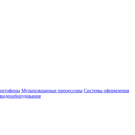
нитофоны
Мультиэкранные процессоры
Системы оформления
 видеооборудования