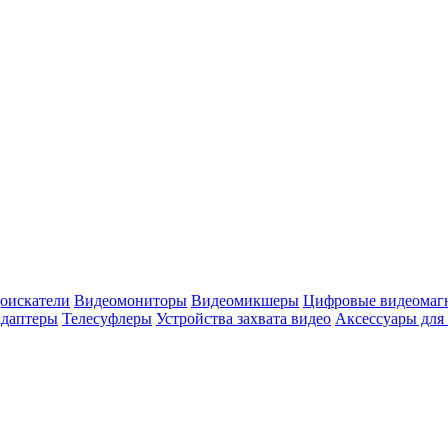
оискатели
Видеомониторы
Видеомикшеры
Цифровые видеомаг
адаптеры
Телесуфлеры
Устройства захвата видео
Аксессуары для