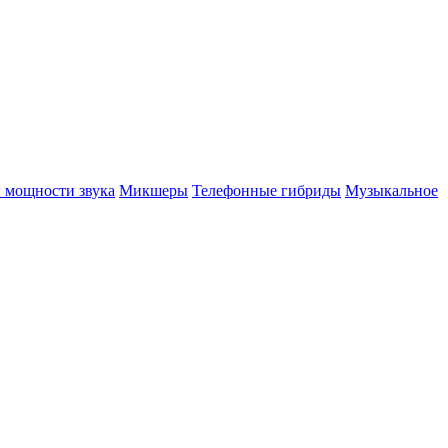
 мощности звука
Микшеры
Телефонные гибриды
Музыкальное