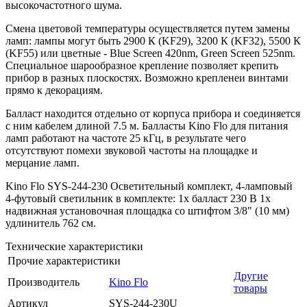
высокочастотного шума.
Смена цветовой температуры осуществляется путем замены
ламп: лампы могут быть 2900 К (KF29), 3200 К (KF32), 5500 К
(KF55) или цветные - Blue Screen 420nm, Green Screen 525nm.
Специальное шарообразное крепление позволяет крепить
прибор в разных плоскостях. Возможно крепленеи винтами
прямо к декорациям.
Балласт находится отдельно от корпуса прибора и соединяется
с ним кабелем длиной 7.5 м. Балласты Kino Flo для питания
ламп работают на частоте 25 кГц, в результате чего
отсутствуют помехи звуковой частоты на площадке и
мерцание ламп.
Kino Flo SYS-244-230 Осветительный комплект, 4-ламповый
4-футовый светильник в комплекте: 1х балласт 230 В 1x
надвижная установочная площадка со штифтом 3/8" (10 мм)
удлинитель 762 см.
Технические характеристики
Прочие характеристики
Другие
Производитель
Kino Flo
товары
Артикул
SYS-244-230U