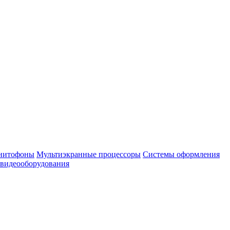
нитофоны
Мультиэкранные процессоры
Системы оформления
 видеооборудования