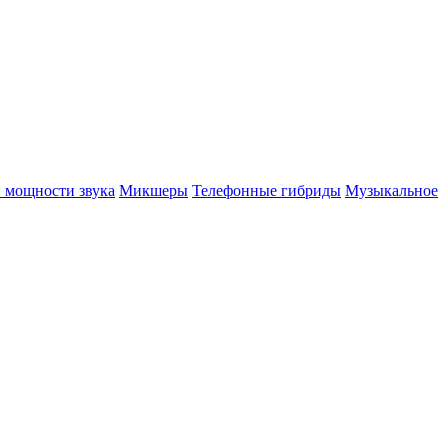
 мощности звука
Микшеры
Телефонные гибриды
Музыкальное