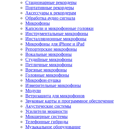
Стационарные рекордеры
Портативные рекордеры
Аксессуары к рекордерам
Обработка аудио сигнала
Микрофоны
Капсюли и микрофонные головки
Инструментальные микрофоны
Инсталляционные микрофоны
Микрофоны для iPhone и iPad
Репортерские микрофоны
Вокальные микрофоны
Студийные микрофоны
Петличные микрофоны
Врезные микрофоны
Головные микрофоны
Микрофон-пушка
Измерительные микрофоны
Модули
Ветрозащита для микрофонов
Звуковые карты и программное обеспечение
Акустические системы
Усилители мощности
Микшерные системы
Телефонные гибриды
Музыкальное оборудование