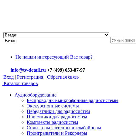
Везде
Не нашли интересующий Вас товар?
info@tv-detail.ru
+7 (499) 653-87-97
Вход
|
Регистрация
Обратная связь
Каталог товаров
Аудиооборудование
Беспроводные микрофонные радиосистемы
Экскурсионные системы
Передатчики для радиосистем
Приемники для радиосистем
Комплекты радиосистем
Сплиттеры, антенны и комбайнеры
Проигрыватели и Рекордеры