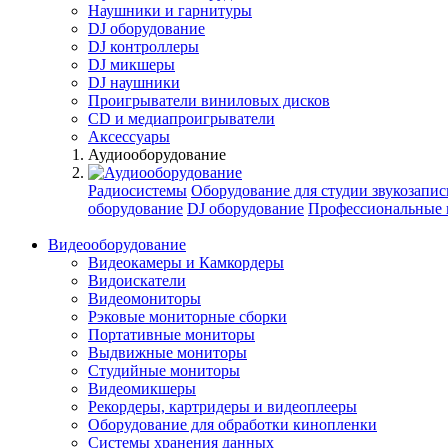
Наушники и гарнитуры
DJ оборудование
DJ контроллеры
DJ микшеры
DJ наушники
Проигрыватели виниловых дисков
СD и медиапроигрыватели
Аксессуары
Аудиооборудование
Радиосистемы
Оборудование для студии звукозапис
оборудование
DJ оборудование
Профессиональные 
Видеооборудование
Видеокамеры и Камкордеры
Видоискатели
Видеомониторы
Рэковые мониторные сборки
Портативные мониторы
Выдвижные мониторы
Студийные мониторы
Видеомикшеры
Рекордеры, картридеры и видеоплееры
Оборудование для обработки кинопленки
Системы хранения данных