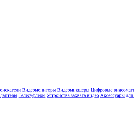
оискатели
Видеомониторы
Видеомикшеры
Цифровые видеомаг
адаптеры
Телесуфлеры
Устройства захвата видео
Аксессуары для