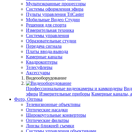
Мультиэкранные процессоры
Системы оформления эфира
Пульты управления TriCaster
Мобильные Видео Студии
Решения для спорта
Измерительная техника
Системы управления
Образовательные студии
Передача сигнала
Платы ввода-вывода
Камерные каналы
Квадрокоптеры
Телесуфлеры
Аксессуары
Видеооборудование
Профессиональные видеокамеры и камкордеры
Вид
эфира
Измерительные приборы
Камерные каналы, 
Фото, Оптика
Телевизионные объективы
Оптические насадки
Широкоугольные конвертеры
Оптические фильтры
Линзы ближней съемки
Системы управления объективами