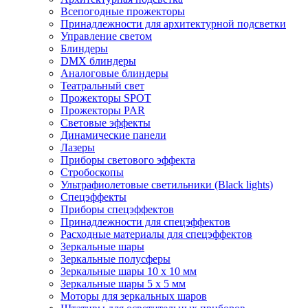
Всепогодные прожекторы
Принадлежности для архитектурной подсветки
Управление светом
Блиндеры
DMX блиндеры
Аналоговые блиндеры
Театральный свет
Прожекторы SPOT
Прожекторы PAR
Световые эффекты
Динамические панели
Лазеры
Приборы светового эффекта
Стробоскопы
Ультрафиолетовые светильники (Black lights)
Спецэффекты
Приборы спецэффектов
Принадлежности для спецэффектов
Расходные материалы для спецэффектов
Зеркальные шары
Зеркальные полусферы
Зеркальные шары 10 х 10 мм
Зеркальные шары 5 х 5 мм
Моторы для зеркальных шаров