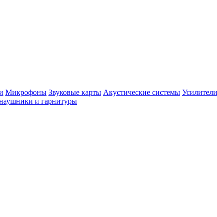
и
Микрофоны
Звуковые карты
Акустические системы
Усилители
наушники и гарнитуры