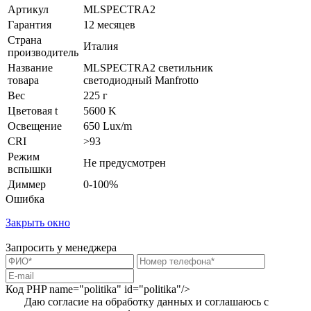
Артикул
MLSPECTRA2
Гарантия
12 месяцев
Страна
Италия
производитель
Название
MLSPECTRA2 светильник
товара
светодиодный Manfrotto
Вес
225 г
Цветовая t
5600 K
Освещение
650 Lux/m
CRI
>93
Режим
Не предусмотрен
вспышки
Диммер
0-100%
Ошибка
Закрыть окно
Запросить у менеджера
Код PHP
name="politika" id="politika"/>
Даю согласие на обработку данных и соглашаюсь с