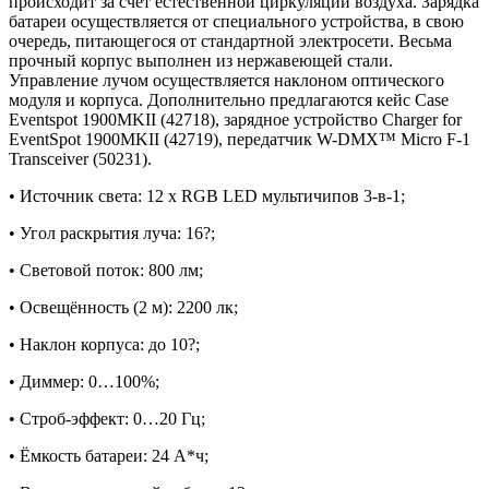
происходит за счёт естественной циркуляции воздуха. Зарядка
батареи осуществляется от специального устройства, в свою
очередь, питающегося от стандартной электросети. Весьма
прочный корпус выполнен из нержавеющей стали.
Управление лучом осуществляется наклоном оптического
модуля и корпуса. Дополнительно предлагаются кейс Case
Eventspot 1900MKII (42718), зарядное устройство Charger for
EventSpot 1900MKII (42719), передатчик W-DMX™ Micro F-1
Transceiver (50231).
• Источник света: 12 х RGB LED мультичипов 3-в-1;
• Угол раскрытия луча: 16?;
• Световой поток: 800 лм;
• Освещённость (2 м): 2200 лк;
• Наклон корпуса: до 10?;
• Диммер: 0…100%;
• Строб-эффект: 0…20 Гц;
• Ёмкость батареи: 24 А*ч;