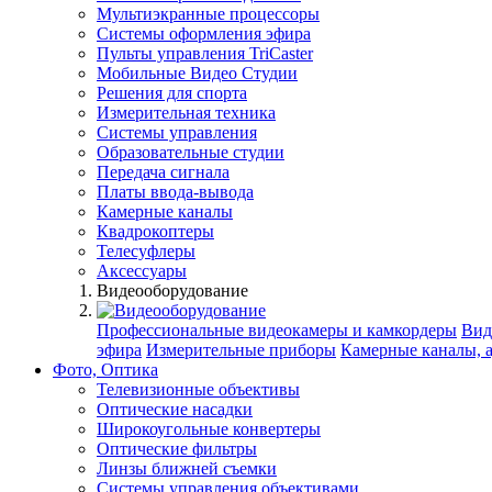
Мультиэкранные процессоры
Системы оформления эфира
Пульты управления TriCaster
Мобильные Видео Студии
Решения для спорта
Измерительная техника
Системы управления
Образовательные студии
Передача сигнала
Платы ввода-вывода
Камерные каналы
Квадрокоптеры
Телесуфлеры
Аксессуары
Видеооборудование
Профессиональные видеокамеры и камкордеры
Вид
эфира
Измерительные приборы
Камерные каналы, 
Фото, Оптика
Телевизионные объективы
Оптические насадки
Широкоугольные конвертеры
Оптические фильтры
Линзы ближней съемки
Системы управления объективами