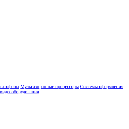
нитофоны
Мультиэкранные процессоры
Системы оформления
 видеооборудования