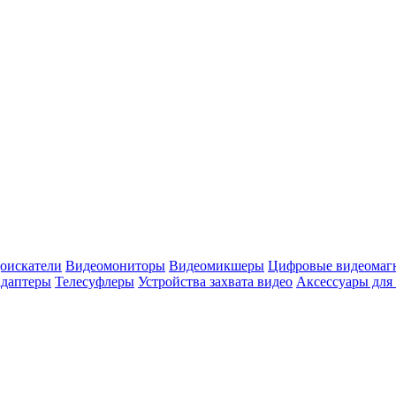
оискатели
Видеомониторы
Видеомикшеры
Цифровые видеомаг
адаптеры
Телесуфлеры
Устройства захвата видео
Аксессуары для