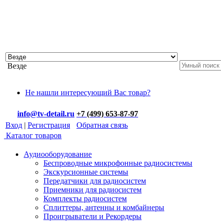
Везде
Не нашли интересующий Вас товар?
info@tv-detail.ru
+7 (499) 653-87-97
Вход
|
Регистрация
Обратная связь
Каталог товаров
Аудиооборудование
Беспроводные микрофонные радиосистемы
Экскурсионные системы
Передатчики для радиосистем
Приемники для радиосистем
Комплекты радиосистем
Сплиттеры, антенны и комбайнеры
Проигрыватели и Рекордеры