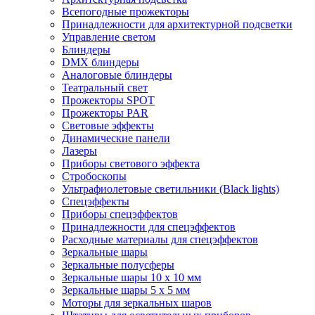
Всепогодные прожекторы
Принадлежности для архитектурной подсветки
Управление светом
Блиндеры
DMX блиндеры
Аналоговые блиндеры
Театральный свет
Прожекторы SPOT
Прожекторы PAR
Световые эффекты
Динамические панели
Лазеры
Приборы светового эффекта
Стробоскопы
Ультрафиолетовые светильники (Black lights)
Спецэффекты
Приборы спецэффектов
Принадлежности для спецэффектов
Расходные материалы для спецэффектов
Зеркальные шары
Зеркальные полусферы
Зеркальные шары 10 х 10 мм
Зеркальные шары 5 х 5 мм
Моторы для зеркальных шаров