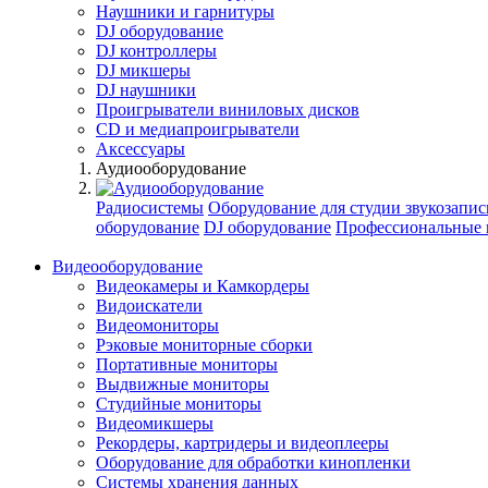
Наушники и гарнитуры
DJ оборудование
DJ контроллеры
DJ микшеры
DJ наушники
Проигрыватели виниловых дисков
СD и медиапроигрыватели
Аксессуары
Аудиооборудование
Радиосистемы
Оборудование для студии звукозапис
оборудование
DJ оборудование
Профессиональные 
Видеооборудование
Видеокамеры и Камкордеры
Видоискатели
Видеомониторы
Рэковые мониторные сборки
Портативные мониторы
Выдвижные мониторы
Студийные мониторы
Видеомикшеры
Рекордеры, картридеры и видеоплееры
Оборудование для обработки кинопленки
Системы хранения данных