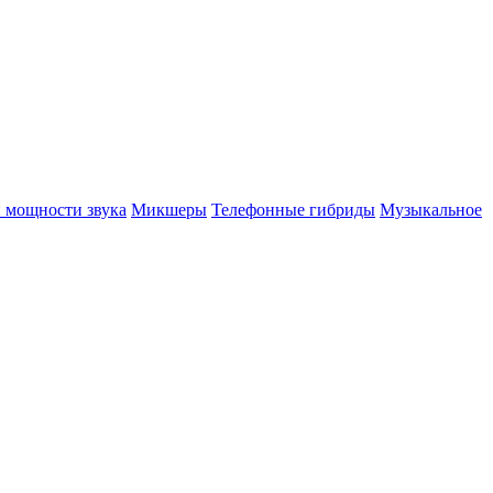
 мощности звука
Микшеры
Телефонные гибриды
Музыкальное