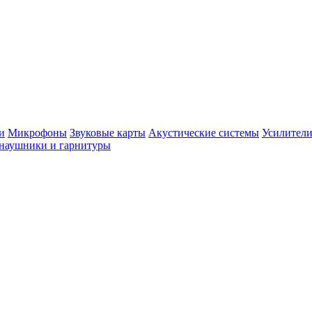
и
Микрофоны
Звуковые карты
Акустические системы
Усилители
наушники и гарнитуры