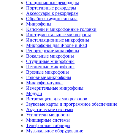
Стационарные рекордеры
Портативные рекордеры
Аксессуары к рекордерам
Обработка аудио сигнала
Микрофоны
Капсюли и микрофонные головки
Инструментальные микрофоны
Инсталляционные микрофоны
Микрофоны для iPhone и iPad
Репортерские микрофоны
Вокальные микрофоны
Студийные микрофоны
Петличные микрофоны
Врезные микрофоны
Головные микрофоны
Микрофон-пушка
Измерительные микрофоны
Модули
Ветрозащита для микрофонов
Звуковые карты и программное обеспечение
Акустические системы
Усилители мощности
Микшерные системы
Телефонные гибриды
Музыкальное оборудование