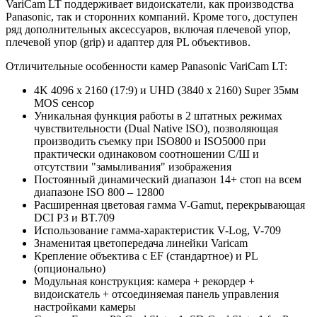
VariCam LT поддерживает видоискатели, как производства
Panasonic, так и сторонних компаний. Кроме того, доступен
ряд дополнительных аксессуаров, включая плечевой упор,
плечевой упор (grip) и адаптер для PL объективов.
Отличительные особенности камер Panasonic VariCam LT:
4K 4096 x 2160 (17:9) и UHD (3840 x 2160) Super 35мм
MOS сенсор
Уникальная функция работы в 2 штатных режимах
чувствительности (Dual Native ISO), позволяющая
производить съемку при ISO800 и ISO5000 при
практически одинаковом соотношении С/Ш и
отсутствии "замыливания" изображения
Постоянный динамический диапазон 14+ стоп на всем
диапазоне ISO 800 – 12800
Расширенная цветовая гамма V-Gamut, перекрывающая
DCI P3 и BT.709
Использование гамма-характеристик V-Log, V-709
Знаменитая цветопередача линейки Varicam
Крепление объектива с EF (стандартное) и PL
(опционально)
Модульная конструкция: камера + рекордер +
видоискатель + отсоединяемая панель управления
настройками камеры