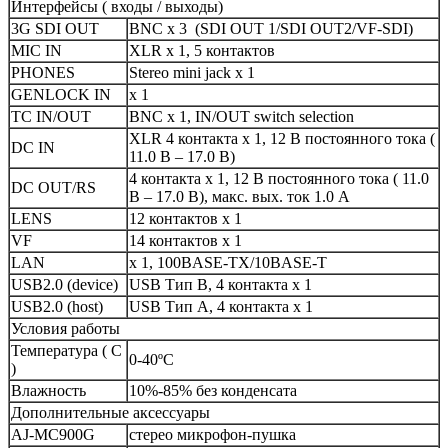
Интерфейсы ( входы / выходы)
3G SDI OUT
BNC x 3 (SDI OUT 1/SDI OUT2/VF-SDI)
MIC IN
XLR x 1, 5 контактов
PHONES
Stereo mini jack x 1
GENLOCK IN
x 1
TC IN/OUT
BNC x 1, IN/OUT switch selection
XLR 4 контакта x 1, 12 В постоянного тока (
DC IN
11.0 В – 17.0 В)
4 контакта x 1, 12 В постоянного тока ( 11.0
DC OUT/RS
В – 17.0 В), макс. вых. ток 1.0 A
LENS
12 контактов x 1
VF
14 контактов x 1
LAN
x 1, 100BASE-TX/10BASE-T
USB2.0 (device)
USB Тип B, 4 контакта x 1
USB2.0 (host)
USB Тип A, 4 контакта x 1
Условия работы
Температура ( С
0-40ºC
)
Влажность
10%-85% без конденсата
Дополнительные аксессуары
AJ-MC900G
стерео микрофон-пушка