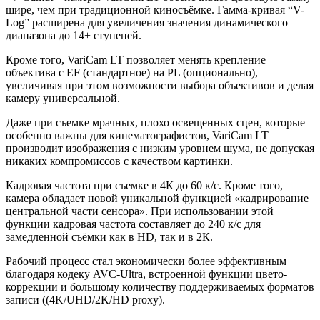
шире, чем при традиционной киносъёмке. Гамма-кривая “V-
Log” расширена для увеличения значения динамического
диапазона до 14+ ступеней.
Кроме того, VariCam LT позволяет менять крепление
объектива с EF (стандартное) на PL (опционально),
увеличивая при этом возможности выбора объективов и делая
камеру универсальной.
Даже при съемке мрачных, плохо освещенных сцен, которые
особенно важны для кинематографистов, VariCam LT
производит изображения с низким уровнем шума, не допуская
никаких компромиссов с качеством картинки.
Кадровая частота при съемке в 4К до 60 к/с. Кроме того,
камера обладает новой уникальной функцией «кадрирование
центральной части сенсора». При использовании этой
функции кадровая частота составляет до 240 к/с для
замедленной съёмки как в HD, так и в 2К.
Рабочий процесс стал экономически более эффективным
благодаря кодеку AVC-Ultra, встроенной функции цвето-
коррекции и большому количеству поддерживаемых форматов
записи ((4K/UHD/2K/HD proxy).