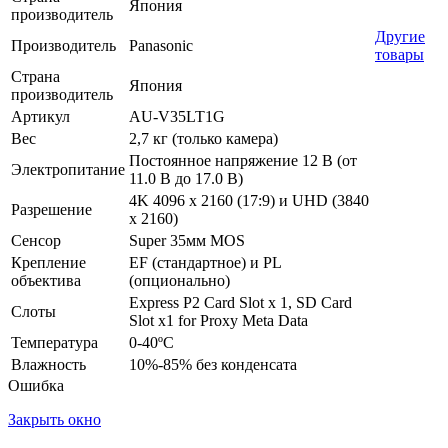
Япония
производитель
Другие
Производитель
Panasonic
товары
Страна
Япония
производитель
Артикул
AU-V35LT1G
Вес
2,7 кг (только камера)
Постоянное напряжение 12 В (от
Электропитание
11.0 В до 17.0 В)
4K 4096 x 2160 (17:9) и UHD (3840
Разрешение
x 2160)
Сенсор
Super 35мм MOS
Крепление
EF (стандартное) и PL
объектива
(опционально)
Express P2 Card Slot x 1, SD Card
Слоты
Slot x1 for Proxy Meta Data
Температура
0-40ºC
Влажность
10%-85% без конденсата
Ошибка
Закрыть окно