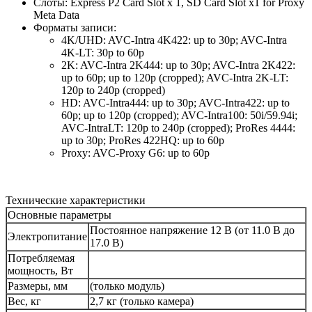
Слоты: Express P2 Card Slot x 1, SD Card Slot x1 for Proxy
Meta Data
Форматы записи:
4K/UHD: AVC-Intra 4K422: up to 30p; AVC-Intra
4K-LT: 30p to 60p
2K: AVC-Intra 2K444: up to 30p; AVC-Intra 2K422:
up to 60p; up to 120p (cropped); AVC-Intra 2K-LT:
120p to 240p (cropped)
HD: AVC-Intra444: up to 30p; AVC-Intra422: up to
60p; up to 120p (cropped); AVC-Intra100: 50i/59.94i;
AVC-IntraLT: 120p to 240p (cropped); ProRes 4444:
up to 30p; ProRes 422HQ: up to 60p
Proxy: AVC-Proxy G6: up to 60p
Технические характеристики
Основные параметры
Постоянное напряжение 12 В (от 11.0 В до
Электропитание
17.0 В)
Потребляемая
мощность, Вт
Размеры, мм
(только модуль)
Вес, кг
2,7 кг (только камера)