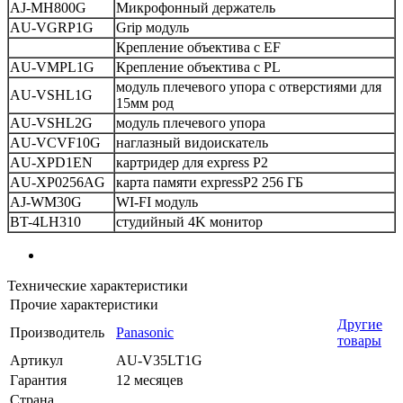
AJ-MH800G
Микрофонный держатель
AU-VGRP1G
Grip модуль
Крепление объектива с EF
AU-VMPL1G
Крепление объектива с PL
модуль плечевого упора с отверстиями для
AU-VSHL1G
15мм род
AU-VSHL2G
модуль плечевого упора
AU-VCVF10G
наглазный видоискатель
AU-XPD1EN
картридер для express P2
AU-XP0256AG
карта памяти expressP2 256 ГБ
AJ-WM30G
WI-FI модуль
BT-4LH310
студийный 4K монитор
Технические характеристики
Прочие характеристики
Другие
Производитель
Panasonic
товары
Артикул
AU-V35LT1G
Гарантия
12 месяцев
Страна