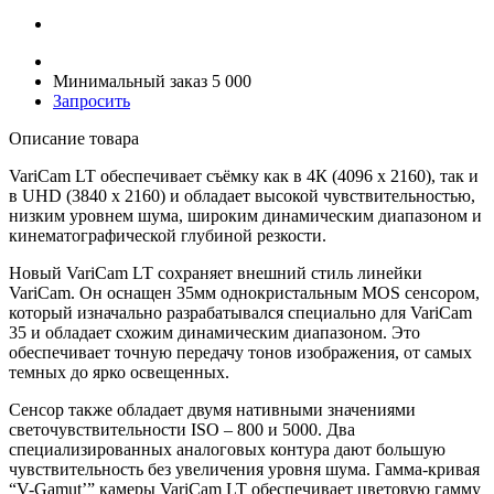
Минимальный заказ 5 000
Запросить
Описание товара
VariCam LT обеспечивает съёмку как в 4К (4096 x 2160), так и
в UHD (3840 x 2160) и обладает высокой чувствительностью,
низким уровнем шума, широким динамическим диапазоном и
кинематографической глубиной резкости.
Новый VariCam LT сохраняет внешний стиль линейки
VariCam. Он оснащен 35мм однокристальным MOS сенсором,
который изначально разрабатывался специально для VariCam
35 и обладает схожим динамическим диапазоном. Это
обеспечивает точную передачу тонов изображения, от самых
темных до ярко освещенных.
Сенсор также обладает двумя нативными значениями
светочувствительности ISO – 800 и 5000. Два
специализированных аналоговых контура дают большую
чувствительность без увеличения уровня шума. Гамма-кривая
“V-Gamut’” камеры VariCam LT обеспечивает цветовую гамму