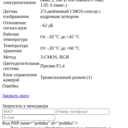
электропитанию
1,05 A (макс.)
Датчик
2/3-дюймовый CMOS-сенсор с
изображения
кадровым затвором
Отношение
–62 дБ
сигнал-шум
Рабочая
От –20 °C до +45 °C
температура
Температура
От –20 °C до +60 °C
хранения
Метод
3-CMOS, RGB
Цветоделительная
Призма F1,4
система
Блок управления
Триаксиальный разъем (1)
камерой
Ошибка
Закрыть окно
Запросить у менеджера
Код PHP
name="politika" id="politika"/>