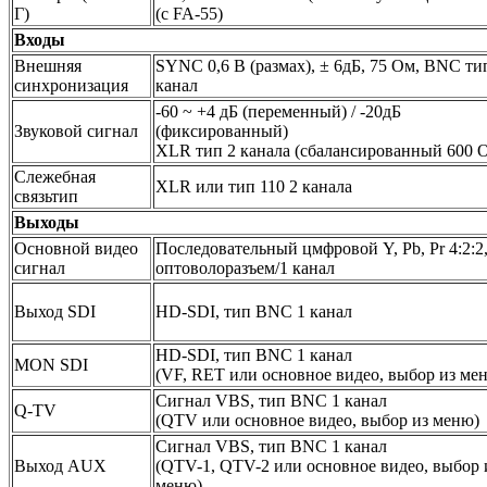
Г)
(с FA-55)
Входы
Внешняя
SYNC 0,6 В (размах), ± 6дБ, 75 Ом, BNC ти
синхронизация
канал
-60 ~ +4 дБ (переменный) / -20дБ
Звуковой сигнал
(фиксированный)
XLR тип 2 канала (сбалансированный 600 
Слежебная
XLR или тип 110 2 канала
связьтип
Выходы
Основной видео
Последовательный цмфровой Y, Pb, Pr 4:2:2
сигнал
оптоволоразъем/1 канал
Выход SDI
HD-SDI, тип BNC 1 канал
HD-SDI, тип BNC 1 канал
MON SDI
(VF, RET или основное видео, выбор из ме
Сигнал VBS, тип BNC 1 канал
Q-TV
(QTV или основное видео, выбор из меню)
Сигнал VBS, тип BNC 1 канал
Выход AUX
(QTV-1, QTV-2 или основное видео, выбор 
меню)