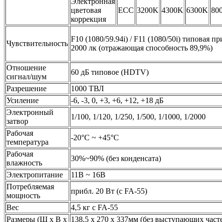
Электронная
цветовая
ECC
3200K
4300K
6300K
80
коррекция
F10 (1080/59.94i) / F11 (1080/50i) типовая пр
Чувствительность
2000 лк (отражающая способность 89,9%)
Отношение
60 дБ типовое (HDTV)
сигнал/шум
Разрешение
1000 ТВЛ
Усиление
-6, -3, 0, +3, +6, +12, +18 дБ
Электронный
1/100, 1/120, 1/250, 1/500, 1/1000, 1/2000
затвор
Рабочая
-20°C ~ +45°C
температура
Рабочая
30%~90% (без конденсата)
влажность
Электропитание
11В ~ 16В
Потребляемая
прибл. 20 Вт (с FA-55)
мощность
Вес
4,5 кг с FA-55
Размеры (Ш х В х
138,5 x 270 x 337мм (без выступающих част