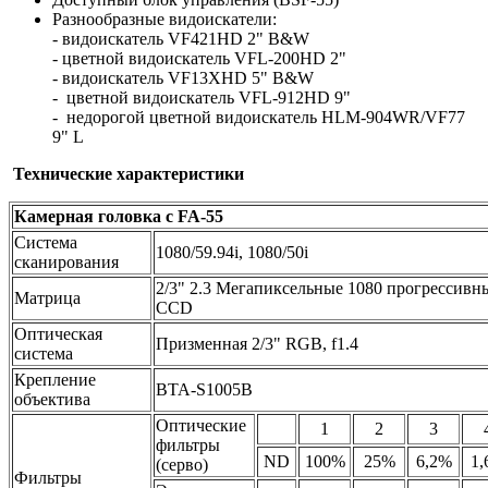
Разнообразные видоискатели:
- видоискатель VF421HD 2" B&W
- цветной видоискатель VFL-200HD 2"
- видоискатель VF13XHD 5" B&W
- цветной видоискатель VFL-912HD 9"
- недорогой цветной видоискатель HLM-904WR/VF77
9" L
Технические характеристики
Камерная головка с FA-55
Система
1080/59.94i, 1080/50i
сканирования
2/3" 2.3 Мегапиксельные 1080 прогрессивн
Матрица
CCD
Оптическая
Призменная 2/3" RGB, f1.4
система
Крепление
BTA-S1005B
объектива
Оптические
1
2
3
фильтры
ND
100%
25%
6,2%
1,
(серво)
Фильтры