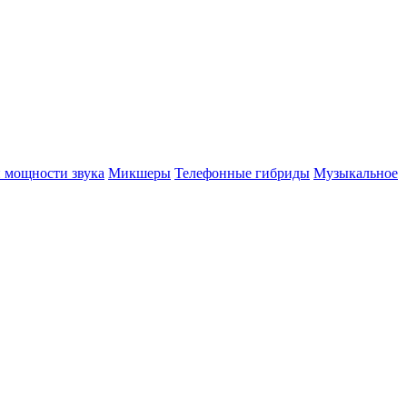
 мощности звука
Микшеры
Телефонные гибриды
Музыкальное