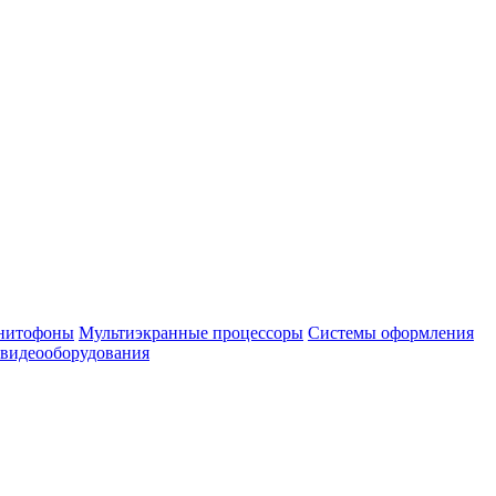
нитофоны
Мультиэкранные процессоры
Системы оформления
 видеооборудования