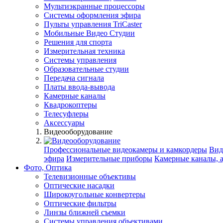
Мультиэкранные процессоры
Системы оформления эфира
Пульты управления TriCaster
Мобильные Видео Студии
Решения для спорта
Измерительная техника
Системы управления
Образовательные студии
Передача сигнала
Платы ввода-вывода
Камерные каналы
Квадрокоптеры
Телесуфлеры
Аксессуары
Видеооборудование
Профессиональные видеокамеры и камкордеры
Вид
эфира
Измерительные приборы
Камерные каналы, 
Фото, Оптика
Телевизионные объективы
Оптические насадки
Широкоугольные конвертеры
Оптические фильтры
Линзы ближней съемки
Системы управления объективами