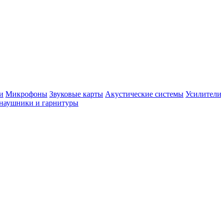
и
Микрофоны
Звуковые карты
Акустические системы
Усилители
наушники и гарнитуры