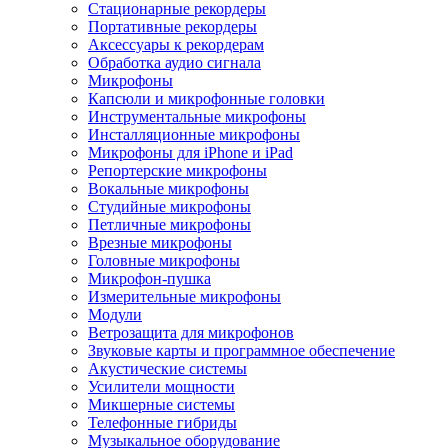
Стационарные рекордеры
Портативные рекордеры
Аксессуары к рекордерам
Обработка аудио сигнала
Микрофоны
Капсюли и микрофонные головки
Инструментальные микрофоны
Инсталляционные микрофоны
Микрофоны для iPhone и iPad
Репортерские микрофоны
Вокальные микрофоны
Студийные микрофоны
Петличные микрофоны
Врезные микрофоны
Головные микрофоны
Микрофон-пушка
Измерительные микрофоны
Модули
Ветрозащита для микрофонов
Звуковые карты и программное обеспечение
Акустические системы
Усилители мощности
Микшерные системы
Телефонные гибриды
Музыкальное оборудование