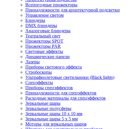
Всепогодные прожекторы
Принадлежности для архитектурной подсветки
Управление светом
Блиндеры
DMX блиндеры
Аналоговые блиндеры
Театральный свет
Прожекторы SPOT
Прожекторы PAR
Световые эффекты
Динамические панели
Лазеры
Приборы светового эффекта
Стробоскопы
Ультрафиолетовые светильники (Black lights)
Спецэффекты
Приборы спецэффектов
Принадлежности для спецэффектов
Расходные материалы для спецэффектов
Зеркальные шары
Зеркальные полусферы
Зеркальные шары 10 х 10 мм
Зеркальные шары 5 х 5 мм
Моторы для зеркальных шаров