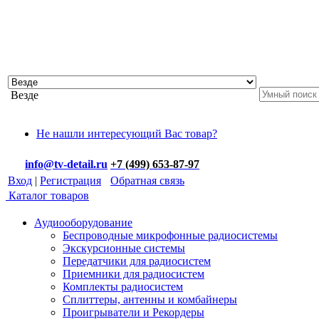
Везде
Не нашли интересующий Вас товар?
info@tv-detail.ru
+7 (499) 653-87-97
Вход
|
Регистрация
Обратная связь
Каталог товаров
Аудиооборудование
Беспроводные микрофонные радиосистемы
Экскурсионные системы
Передатчики для радиосистем
Приемники для радиосистем
Комплекты радиосистем
Сплиттеры, антенны и комбайнеры
Проигрыватели и Рекордеры