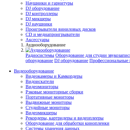
Наушники и гарнитуры
DJ оборудование
DJ контроллеры
DJ микшеры
DJ наушники
Проигрыватели виниловых дисков
СD и медиапроигрыватели
Аксессуары
Аудиооборудование
Радиосистемы
Оборудование для студии звукозапис
оборудование
DJ оборудование
Профессиональные 
Видеооборудование
Видеокамеры и Камкордеры
Видоискатели
Видеомониторы
Рэковые мониторные сборки
Портативные мониторы
Выдвижные мониторы
Студийные мониторы
Видеомикшеры
Рекордеры, картридеры и видеоплееры
Оборудование для обработки кинопленки
Системы хранения данных