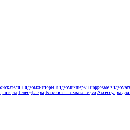
оискатели
Видеомониторы
Видеомикшеры
Цифровые видеомаг
адаптеры
Телесуфлеры
Устройства захвата видео
Аксессуары для