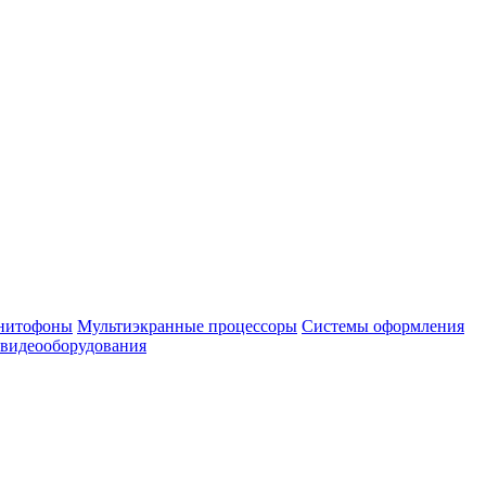
нитофоны
Мультиэкранные процессоры
Системы оформления
 видеооборудования