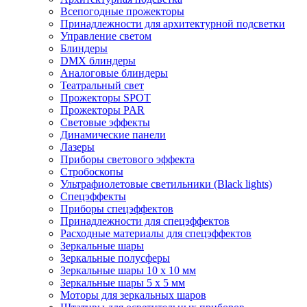
Всепогодные прожекторы
Принадлежности для архитектурной подсветки
Управление светом
Блиндеры
DMX блиндеры
Аналоговые блиндеры
Театральный свет
Прожекторы SPOT
Прожекторы PAR
Световые эффекты
Динамические панели
Лазеры
Приборы светового эффекта
Стробоскопы
Ультрафиолетовые светильники (Black lights)
Спецэффекты
Приборы спецэффектов
Принадлежности для спецэффектов
Расходные материалы для спецэффектов
Зеркальные шары
Зеркальные полусферы
Зеркальные шары 10 х 10 мм
Зеркальные шары 5 х 5 мм
Моторы для зеркальных шаров