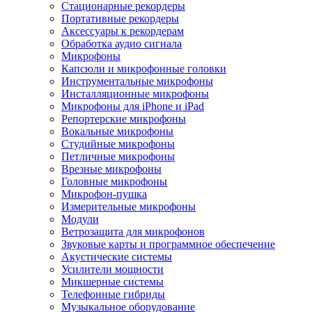
Стационарные рекордеры
Портативные рекордеры
Аксессуары к рекордерам
Обработка аудио сигнала
Микрофоны
Капсюли и микрофонные головки
Инструментальные микрофоны
Инсталляционные микрофоны
Микрофоны для iPhone и iPad
Репортерские микрофоны
Вокальные микрофоны
Студийные микрофоны
Петличные микрофоны
Врезные микрофоны
Головные микрофоны
Микрофон-пушка
Измерительные микрофоны
Модули
Ветрозащита для микрофонов
Звуковые карты и программное обеспечение
Акустические системы
Усилители мощности
Микшерные системы
Телефонные гибриды
Музыкальное оборудование