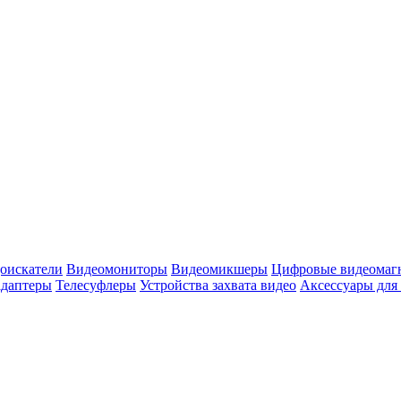
оискатели
Видеомониторы
Видеомикшеры
Цифровые видеомаг
адаптеры
Телесуфлеры
Устройства захвата видео
Аксессуары для