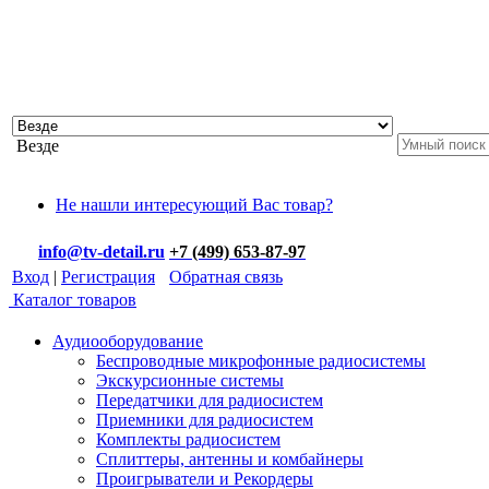
Везде
Не нашли интересующий Вас товар?
info@tv-detail.ru
+7 (499) 653-87-97
Вход
|
Регистрация
Обратная связь
Каталог товаров
Аудиооборудование
Беспроводные микрофонные радиосистемы
Экскурсионные системы
Передатчики для радиосистем
Приемники для радиосистем
Комплекты радиосистем
Сплиттеры, антенны и комбайнеры
Проигрыватели и Рекордеры