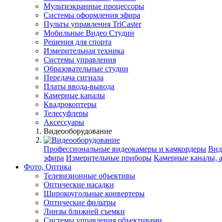
Мультиэкранные процессоры
Системы оформления эфира
Пульты управления TriCaster
Мобильные Видео Студии
Решения для спорта
Измерительная техника
Системы управления
Образовательные студии
Передача сигнала
Платы ввода-вывода
Камерные каналы
Квадрокоптеры
Телесуфлеры
Аксессуары
Видеооборудование
Профессиональные видеокамеры и камкордеры
Вид
эфира
Измерительные приборы
Камерные каналы, 
Фото, Оптика
Телевизионные объективы
Оптические насадки
Широкоугольные конвертеры
Оптические фильтры
Линзы ближней съемки
Системы управления объективами