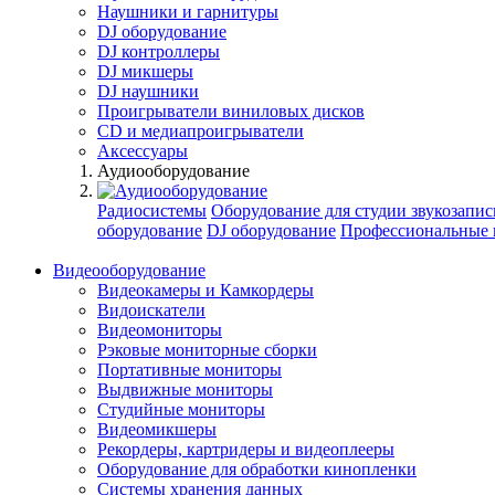
Наушники и гарнитуры
DJ оборудование
DJ контроллеры
DJ микшеры
DJ наушники
Проигрыватели виниловых дисков
СD и медиапроигрыватели
Аксессуары
Аудиооборудование
Радиосистемы
Оборудование для студии звукозапис
оборудование
DJ оборудование
Профессиональные 
Видеооборудование
Видеокамеры и Камкордеры
Видоискатели
Видеомониторы
Рэковые мониторные сборки
Портативные мониторы
Выдвижные мониторы
Студийные мониторы
Видеомикшеры
Рекордеры, картридеры и видеоплееры
Оборудование для обработки кинопленки
Системы хранения данных