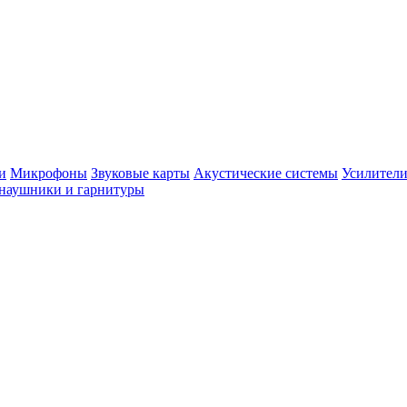
и
Микрофоны
Звуковые карты
Акустические системы
Усилители
наушники и гарнитуры