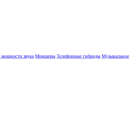
 мощности звука
Микшеры
Телефонные гибриды
Музыкальное