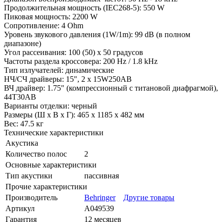
Продолжительная мощность (IEC268-5): 550 W
Пиковая мощность: 2200 W
Сопротивление: 4 Ohm
Уровень звукового давления (1W/1m): 99 dB (в полном
диапазоне)
Угол рассеивания: 100 (50) х 50 градусов
Частоты раздела кроссовера: 200 Hz / 1.8 kHz
Тип излучателей: динамические
НЧ/СЧ драйверы: 15", 2 х 15W250AB
ВЧ драйвер: 1.75" (компрессионный с титановой диафрагмой),
44T30AB
Варианты отделки: черный
Размеры (Ш х В х Г): 465 х 1185 х 482 мм
Вес: 47.5 кг
Технические характеристики
Акустика
Количество полос
2
Основные характеристики
Тип акустики
пассивная
Прочие характеристики
Производитель
Behringer
Другие товары
Артикул
A049539
Гарантия
12 месяцев