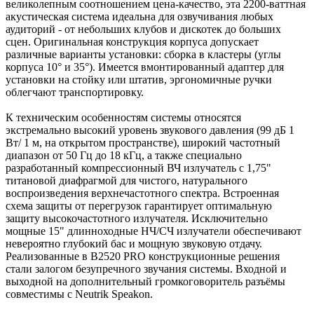
великолепным соотношением цена-качество, эта 2200-ваттная
акустическая система идеальна для озвучивания любых
аудиторий - от небольших клубов и дискотек до больших
сцен. Оригинальная конструкция корпуса допускает
различные варианты установки: сборка в кластеры (углы
корпуса 10° и 35°). Имеется вмонтированный адаптер для
установки на стойку или штатив, эргономичные ручки
облегчают транспортировку.
К техническим особенностям системы относятся
экстремально высокий уровень звукового давления (99 дБ 1
Вт/ 1 м, на открытом пространстве), широкий частотный
диапазон от 50 Гц до 18 кГц, а также специально
разработанный компрессионный ВЧ излучатель с 1,75"
титановой диафрагмой для чистого, натурального
воспроизведения верхнечастотного спектра. Встроенная
схема защиты от перегрузок гарантирует оптимальную
защиту высокочастотного излучателя. Исключительно
мощные 15" длинноходные НЧ/СЧ излучатели обеспечивают
невероятно глубокий бас и мощную звуковую отдачу.
Реализованные в B2520 PRO конструкционные решения
стали залогом безупречного звучания системы. Входной и
выходной на дополнительный громкоговоритель разъёмы
совместимы с Neutrik Speakon.