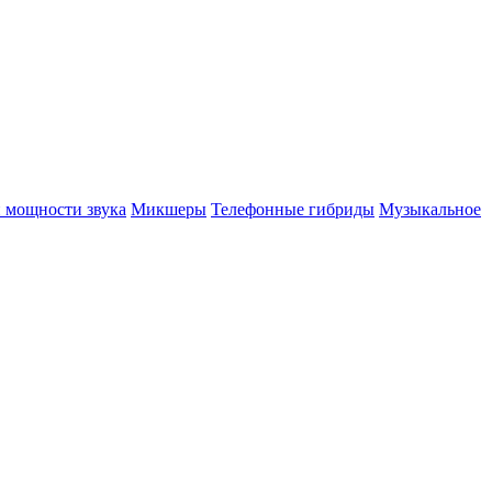
 мощности звука
Микшеры
Телефонные гибриды
Музыкальное