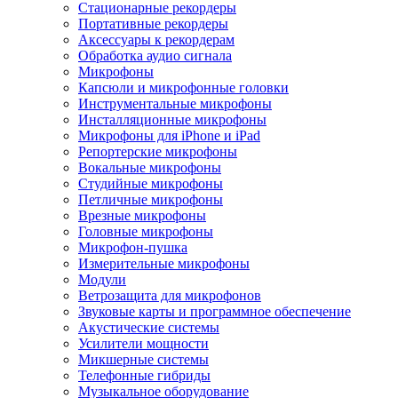
Стационарные рекордеры
Портативные рекордеры
Аксессуары к рекордерам
Обработка аудио сигнала
Микрофоны
Капсюли и микрофонные головки
Инструментальные микрофоны
Инсталляционные микрофоны
Микрофоны для iPhone и iPad
Репортерские микрофоны
Вокальные микрофоны
Студийные микрофоны
Петличные микрофоны
Врезные микрофоны
Головные микрофоны
Микрофон-пушка
Измерительные микрофоны
Модули
Ветрозащита для микрофонов
Звуковые карты и программное обеспечение
Акустические системы
Усилители мощности
Микшерные системы
Телефонные гибриды
Музыкальное оборудование