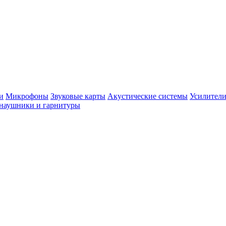
и
Микрофоны
Звуковые карты
Акустические системы
Усилители
наушники и гарнитуры