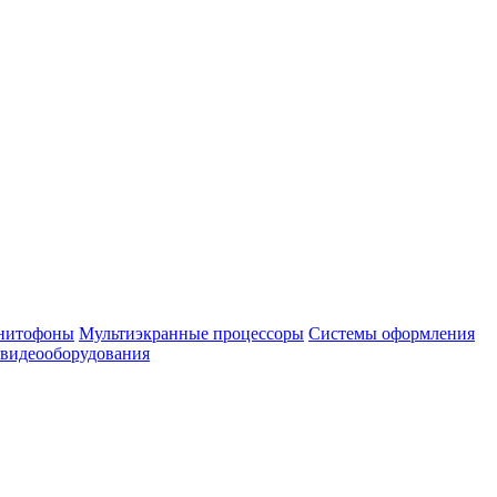
нитофоны
Мультиэкранные процессоры
Системы оформления
 видеооборудования