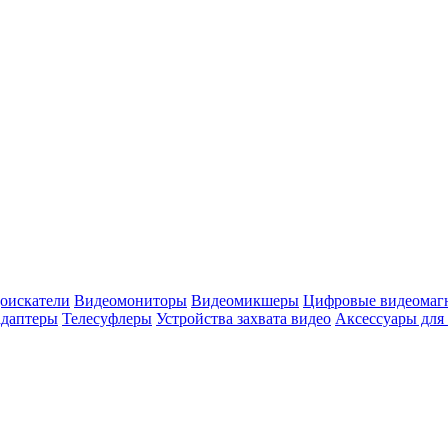
оискатели
Видеомониторы
Видеомикшеры
Цифровые видеомаг
адаптеры
Телесуфлеры
Устройства захвата видео
Аксессуары для