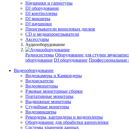
Наушники и гарнитуры
DJ оборудование
DJ контроллеры
DJ микшеры
DJ наушники
Проигрыватели виниловых дисков
СD и медиапроигрыватели
Аксессуары
Аудиооборудование
Радиосистемы
Оборудование для студии звукозапис
оборудование
DJ оборудование
Профессиональные 
Видеооборудование
Видеокамеры и Камкордеры
Видоискатели
Видеомониторы
Рэковые мониторные сборки
Портативные мониторы
Выдвижные мониторы
Студийные мониторы
Видеомикшеры
Рекордеры, картридеры и видеоплееры
Оборудование для обработки кинопленки
Системы хранения данных