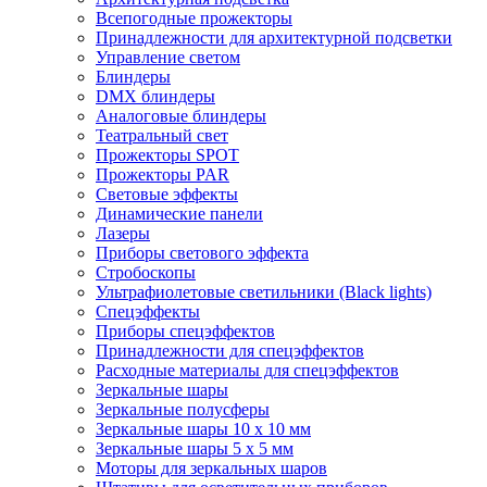
Всепогодные прожекторы
Принадлежности для архитектурной подсветки
Управление светом
Блиндеры
DMX блиндеры
Аналоговые блиндеры
Театральный свет
Прожекторы SPOT
Прожекторы PAR
Световые эффекты
Динамические панели
Лазеры
Приборы светового эффекта
Стробоскопы
Ультрафиолетовые светильники (Black lights)
Спецэффекты
Приборы спецэффектов
Принадлежности для спецэффектов
Расходные материалы для спецэффектов
Зеркальные шары
Зеркальные полусферы
Зеркальные шары 10 х 10 мм
Зеркальные шары 5 х 5 мм
Моторы для зеркальных шаров