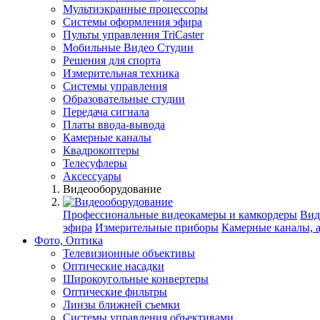
Мультиэкранные процессоры
Системы оформления эфира
Пульты управления TriCaster
Мобильные Видео Студии
Решения для спорта
Измерительная техника
Системы управления
Образовательные студии
Передача сигнала
Платы ввода-вывода
Камерные каналы
Квадрокоптеры
Телесуфлеры
Аксессуары
Видеооборудование
Профессиональные видеокамеры и камкордеры
Вид
эфира
Измерительные приборы
Камерные каналы, 
Фото, Оптика
Телевизионные объективы
Оптические насадки
Широкоугольные конвертеры
Оптические фильтры
Линзы ближней съемки
Системы управления объективами