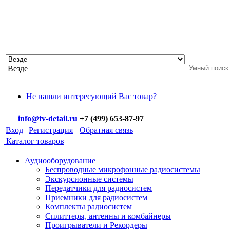
Везде
Не нашли интересующий Вас товар?
info@tv-detail.ru
+7 (499) 653-87-97
Вход
|
Регистрация
Обратная связь
Каталог товаров
Аудиооборудование
Беспроводные микрофонные радиосистемы
Экскурсионные системы
Передатчики для радиосистем
Приемники для радиосистем
Комплекты радиосистем
Сплиттеры, антенны и комбайнеры
Проигрыватели и Рекордеры