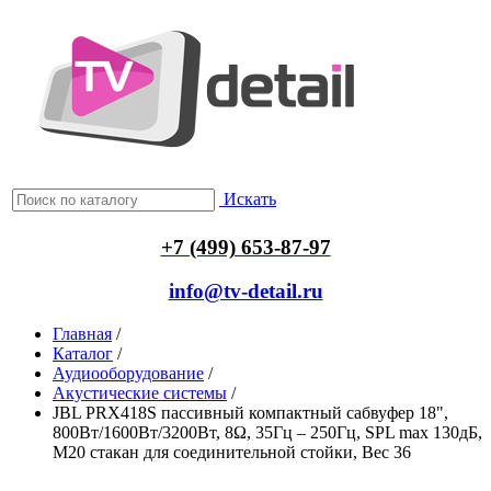
Искать
+7 (499) 653-87-97
info@tv-detail.ru
Главная
/
Каталог
/
Аудиооборудование
/
Акустические системы
/
JBL PRX418S пассивный компактный сабвуфер 18",
800Вт/1600Вт/3200Вт, 8Ω, 35Гц – 250Гц, SPL max 130дБ,
M20 стакан для соединительной стойки, Вес 36