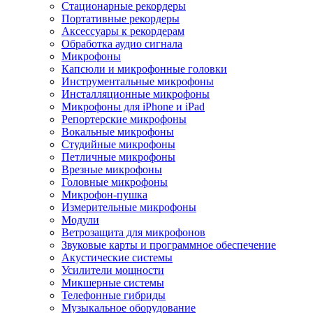
Стационарные рекордеры
Портативные рекордеры
Аксессуары к рекордерам
Обработка аудио сигнала
Микрофоны
Капсюли и микрофонные головки
Инструментальные микрофоны
Инсталляционные микрофоны
Микрофоны для iPhone и iPad
Репортерские микрофоны
Вокальные микрофоны
Студийные микрофоны
Петличные микрофоны
Врезные микрофоны
Головные микрофоны
Микрофон-пушка
Измерительные микрофоны
Модули
Ветрозащита для микрофонов
Звуковые карты и программное обеспечение
Акустические системы
Усилители мощности
Микшерные системы
Телефонные гибриды
Музыкальное оборудование