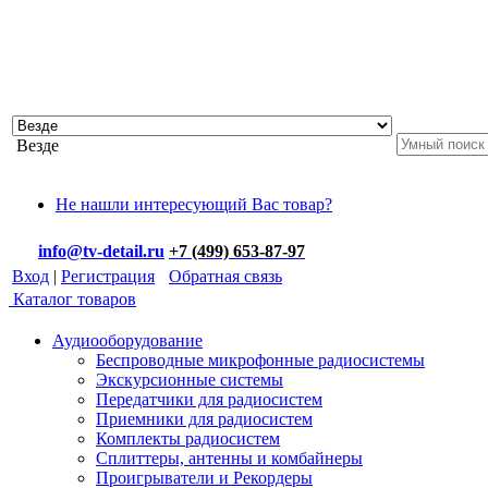
Везде
Не нашли интересующий Вас товар?
info@tv-detail.ru
+7 (499) 653-87-97
Вход
|
Регистрация
Обратная связь
Каталог товаров
Аудиооборудование
Беспроводные микрофонные радиосистемы
Экскурсионные системы
Передатчики для радиосистем
Приемники для радиосистем
Комплекты радиосистем
Сплиттеры, антенны и комбайнеры
Проигрыватели и Рекордеры