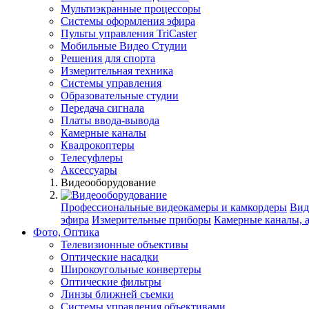
Мультиэкранные процессоры
Системы оформления эфира
Пульты управления TriCaster
Мобильные Видео Студии
Решения для спорта
Измерительная техника
Системы управления
Образовательные студии
Передача сигнала
Платы ввода-вывода
Камерные каналы
Квадрокоптеры
Телесуфлеры
Аксессуары
Видеооборудование
Профессиональные видеокамеры и камкордеры
Вид
эфира
Измерительные приборы
Камерные каналы, 
Фото, Оптика
Телевизионные объективы
Оптические насадки
Широкоугольные конвертеры
Оптические фильтры
Линзы ближней съемки
Системы управления объективами