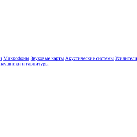
и
Микрофоны
Звуковые карты
Акустические системы
Усилители
наушники и гарнитуры