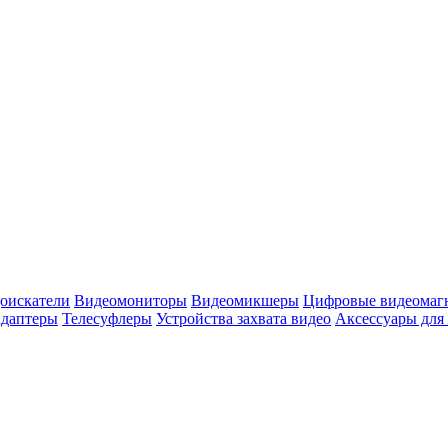
оискатели
Видеомониторы
Видеомикшеры
Цифровые видеомаг
адаптеры
Телесуфлеры
Устройства захвата видео
Аксессуары для