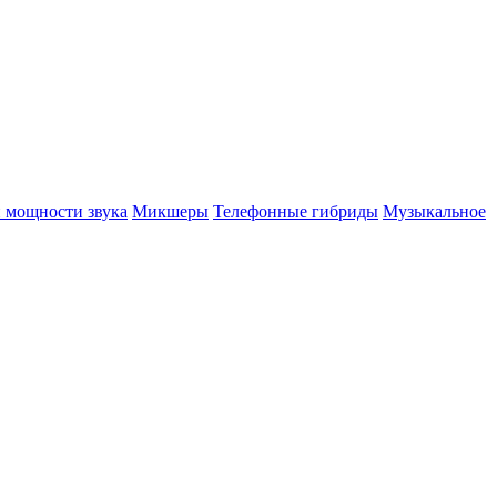
 мощности звука
Микшеры
Телефонные гибриды
Музыкальное