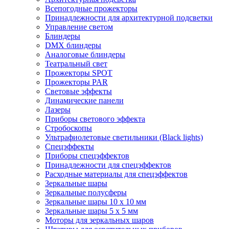
Всепогодные прожекторы
Принадлежности для архитектурной подсветки
Управление светом
Блиндеры
DMX блиндеры
Аналоговые блиндеры
Театральный свет
Прожекторы SPOT
Прожекторы PAR
Световые эффекты
Динамические панели
Лазеры
Приборы светового эффекта
Стробоскопы
Ультрафиолетовые светильники (Black lights)
Спецэффекты
Приборы спецэффектов
Принадлежности для спецэффектов
Расходные материалы для спецэффектов
Зеркальные шары
Зеркальные полусферы
Зеркальные шары 10 х 10 мм
Зеркальные шары 5 х 5 мм
Моторы для зеркальных шаров