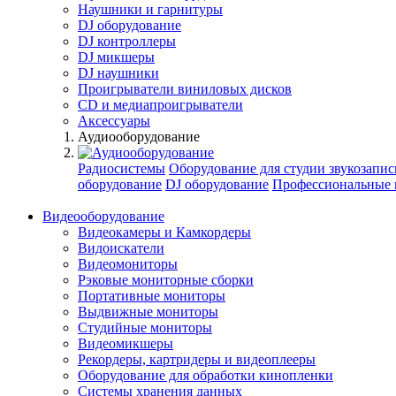
Наушники и гарнитуры
DJ оборудование
DJ контроллеры
DJ микшеры
DJ наушники
Проигрыватели виниловых дисков
СD и медиапроигрыватели
Аксессуары
Аудиооборудование
Радиосистемы
Оборудование для студии звукозапис
оборудование
DJ оборудование
Профессиональные 
Видеооборудование
Видеокамеры и Камкордеры
Видоискатели
Видеомониторы
Рэковые мониторные сборки
Портативные мониторы
Выдвижные мониторы
Студийные мониторы
Видеомикшеры
Рекордеры, картридеры и видеоплееры
Оборудование для обработки кинопленки
Системы хранения данных