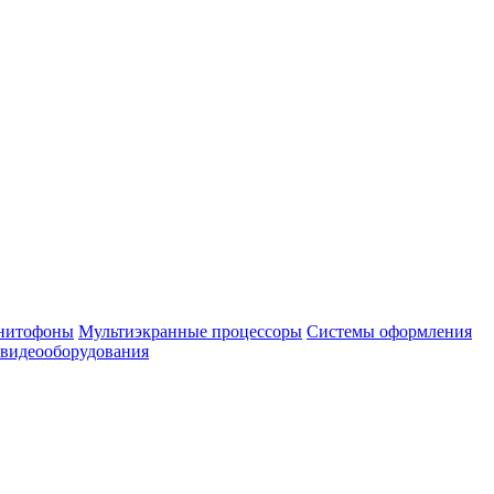
нитофоны
Мультиэкранные процессоры
Системы оформления
 видеооборудования