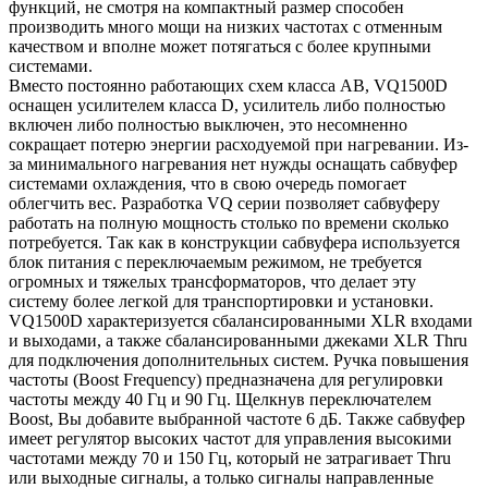
функций, не смотря на компактный размер способен
производить много мощи на низких частотах с отменным
качеством и вполне может потягаться с более крупными
системами.
Вместо постоянно работающих схем класса АВ, VQ1500D
оснащен усилителем класса D, усилитель либо полностью
включен либо полностью выключен, это несомненно
сокращает потерю энергии расходуемой при нагревании. Из-
за минимального нагревания нет нужды оснащать сабвуфер
системами охлаждения, что в свою очередь помогает
облегчить вес. Разработка VQ серии позволяет сабвуферу
работать на полную мощность столько по времени сколько
потребуется. Так как в конструкции сабвуфера используется
блок питания с переключаемым режимом, не требуется
огромных и тяжелых трансформаторов, что делает эту
систему более легкой для транспортировки и установки.
VQ1500D характеризуется сбалансированными XLR входами
и выходами, а также сбалансированными джеками XLR Thru
для подключения дополнительных систем. Ручка повышения
частоты (Boost Frequency) предназначена для регулировки
частоты между 40 Гц и 90 Гц. Щелкнув переключателем
Boost, Вы добавите выбранной частоте 6 дБ. Также сабвуфер
имеет регулятор высоких частот для управления высокими
частотами между 70 и 150 Гц, который не затрагивает Thru
или выходные сигналы, а только сигналы направленные