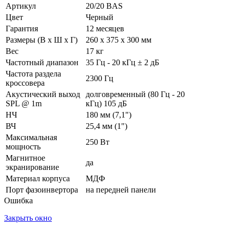
Артикул
20/20 BAS
Цвет
Черный
Гарантия
12 месяцев
Размеры (В х Ш х Г)
260 х 375 х 300 мм
Вес
17 кг
Частотный диапазон
35 Гц - 20 кГц ± 2 дБ
Частота раздела
2300 Гц
кроссовера
Акустический выход
долговременный (80 Гц - 20
SPL @ 1m
кГц) 105 дБ
НЧ
180 мм (7,1")
ВЧ
25,4 мм (1")
Максимальная
250 Вт
мощность
Магнитное
да
экранирование
Материал корпуса
МДФ
Порт фазоинвертора
на передней панели
Ошибка
Закрыть окно