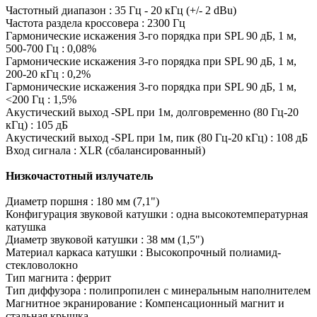
Частотный диапазон : 35 Гц - 20 кГц (+/- 2 dBu)
Частота раздела кроссовера : 2300 Гц
Гармонические искажения 3-го порядка при SPL 90 дБ, 1 м,
500-700 Гц : 0,08%
Гармонические искажения 3-го порядка при SPL 90 дБ, 1 м,
200-20 кГц : 0,2%
Гармонические искажения 3-го порядка при SPL 90 дБ, 1 м,
<200 Гц : 1,5%
Акустический выход -SPL при 1м, долговременно (80 Гц-20
кГц) : 105 дБ
Акустический выход -SPL при 1м, пик (80 Гц-20 кГц) : 108 дБ
Вход сигнала : XLR (сбалансированный)
Низкочастотный излучатель
Диаметр поршня : 180 мм (7,1")
Конфигурация звуковой катушки : одна высокотемпературная
катушка
Диаметр звуковой катушки : 38 мм (1,5")
Материал каркаса катушки : Высокопрочный полиамид-
стекловолокно
Тип магнита : феррит
Тип диффузора : полипропилен с минеральным наполнителем
Магнитное экранирование : Компенсационный магнит и
стальная крышка