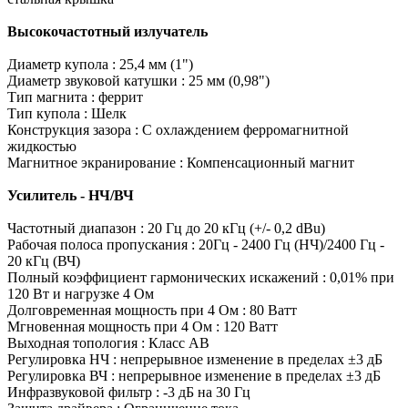
Высокочастотный излучатель
Диаметр купола : 25,4 мм (1")
Диаметр звуковой катушки : 25 мм (0,98")
Тип магнита : феррит
Тип купола : Шелк
Конструкция зазора : С охлаждением ферромагнитной
жидкостью
Магнитное экранирование : Компенсационный магнит
Усилитель - НЧ/ВЧ
Частотный диапазон : 20 Гц до 20 кГц (+/- 0,2 dBu)
Рабочая полоса пропускания : 20Гц - 2400 Гц (НЧ)/2400 Гц -
20 кГц (ВЧ)
Полный коэффициент гармонических искажений : 0,01% при
120 Вт и нагрузке 4 Ом
Долговременная мощность при 4 Ом : 80 Ватт
Мгновенная мощность при 4 Ом : 120 Ватт
Выходная топология : Класс АВ
Регулировка НЧ : непрерывное изменение в пределах ±3 дБ
Регулировка ВЧ : непрерывное изменение в пределах ±3 дБ
Инфразвуковой фильтр : -3 дБ на 30 Гц