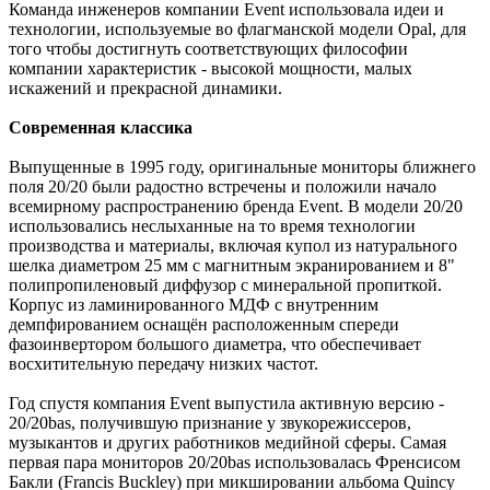
Команда инженеров компании Event использовала идеи и
технологии, используемые во флагманской модели Opal, для
того чтобы достигнуть соответствующих философии
компании характеристик - высокой мощности, малых
искажений и прекрасной динамики.
Современная классика
Выпущенные в 1995 году, оригинальные мониторы ближнего
поля 20/20 были радостно встречены и положили начало
всемирному распространению бренда Event. В модели 20/20
использовались неслыханные на то время технологии
производства и материалы, включая купол из натурального
шелка диаметром 25 мм с магнитным экранированием и 8"
полипропиленовый диффузор с минеральной пропиткой.
Корпус из ламинированного МДФ с внутренним
демпфированием оснащён расположенным спереди
фазоинвертором большого диаметра, что обеспечивает
восхитительную передачу низких частот.
Год спустя компания Event выпустила активную версию -
20/20bas, получившую признание у звукорежиссеров,
музыкантов и других работников медийной сферы. Самая
первая пара мониторов 20/20bas использовалась Френсисом
Бакли (Francis Buckley) при микшировании альбома Quincy