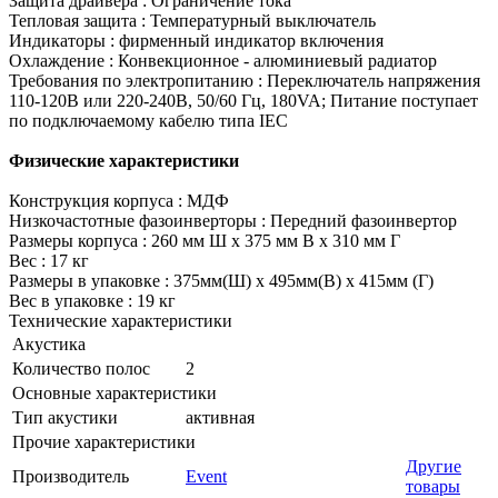
Защита драйвера : Ограничение тока
Тепловая защита : Температурный выключатель
Индикаторы : фирменный индикатор включения
Охлаждение : Конвекционное - алюминиевый радиатор
Требования по электропитанию : Переключатель напряжения
110-120В или 220-240В, 50/60 Гц, 180VA; Питание поступает
по подключаемому кабелю типа IEC
Физические характеристики
Конструкция корпуса : МДФ
Низкочастотные фазоинверторы : Передний фазоинвертор
Размеры корпуса : 260 мм Ш x 375 мм В x 310 мм Г
Вес : 17 кг
Размеры в упаковке : 375мм(Ш) x 495мм(В) x 415мм (Г)
Вес в упаковке : 19 кг
Технические характеристики
Акустика
Количество полос
2
Основные характеристики
Тип акустики
активная
Прочие характеристики
Другие
Производитель
Event
товары