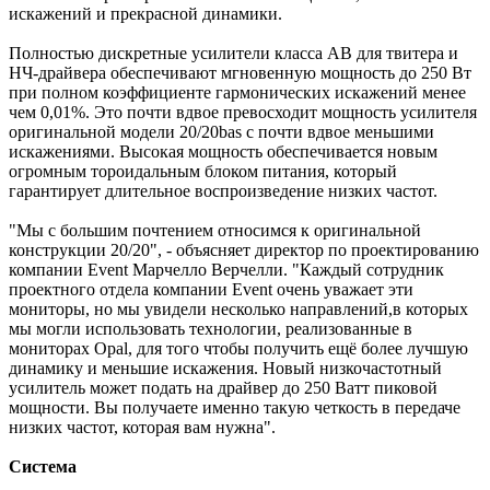
искажений и прекрасной динамики.
Полностью дискретные усилители класса АВ для твитера и
НЧ-драйвера обеспечивают мгновенную мощность до 250 Вт
при полном коэффициенте гармонических искажений менее
чем 0,01%. Это почти вдвое превосходит мощность усилителя
оригинальной модели 20/20bas с почти вдвое меньшими
искажениями. Высокая мощность обеспечивается новым
огромным тороидальным блоком питания, который
гарантирует длительное воспроизведение низких частот.
"Мы с большим почтением относимся к оригинальной
конструкции 20/20", - объясняет директор по проектированию
компании Event Марчелло Верчелли. "Каждый сотрудник
проектного отдела компании Event очень уважает эти
мониторы, но мы увидели несколько направлений,в которых
мы могли иcпользовать технологии, реализованные в
мониторах Opal, для того чтобы получить ещё более лучшую
динамику и меньшие искажения. Новый низкочастотный
усилитель может подать на драйвер до 250 Ватт пиковой
мощности. Вы получаете именно такую четкость в передаче
низких частот, которая вам нужна".
Система