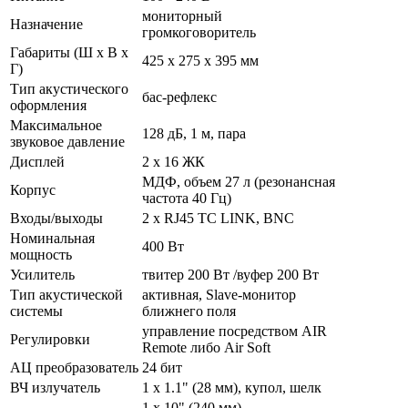
мониторный
Назначение
громкоговоритель
Габариты (Ш х В х
425 x 275 x 395 мм
Г)
Тип акустического
бас-рефлекс
оформления
Максимальное
128 дБ, 1 м, пара
звуковое давление
Дисплей
2 х 16 ЖК
МДФ, объем 27 л (резонансная
Корпус
частота 40 Гц)
Входы/выходы
2 х RJ45 TC LINK, BNC
Номинальная
400 Вт
мощность
Усилитель
твитер 200 Вт /вуфер 200 Вт
Тип акустической
активная, Slave-монитор
системы
ближнего поля
управление посредством AIR
Регулировки
Remote либо Air Soft
АЦ преобразователь
24 бит
ВЧ излучатель
1 х 1.1" (28 мм), купол, шелк
1 х 10" (240 мм),