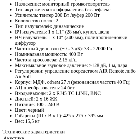
Назначение: мониторный громкоговоритель
Тип акустического оформления: бас-рефлекс
Усилитель: твитер 200 Вт /вуфер 200 Вт
Количество полос: 2
Тип излучателей: динамические
ВЧ излучатель: 1 х 1.1" (28 мм), купол, шелк
НЧ излучатель: 1 х 10" (240 мм), полипропиленовый
диффузор
Частотный диапазон (+ / - 3 дБ): 33 - 22000 Гц
Номинальная мощность: 400 Вт
Частота кроссовера: 2.15 кГц
Максимальное звуковое давление: >128 дБ, 1 м, пара
Регулировки: управление посредством AIR Remote либо
Air Soft
Корпус: МДФ, объем 27 л (резонансная частота 40 Гц)
АЦ преобразователь: 24 бит
Входы/выходы: 2 х RJ45 TC LINK, BNC
Дисплей: 2 х 16 ЖК
Питание: 100 - 240 В
Цвет: черный
Габариты (Ш х В х Г): 425 x 275 x 395 мм
Вес: 15,5 кг
Технические характеристики
Акустика