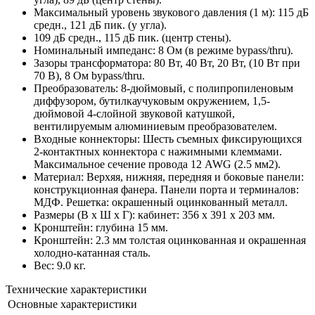
Максимальный уровень звукового давления (1 м): 115 дБ
средн., 121 дБ пик. (у угла).
109 дБ средн., 115 дБ пик. (центр стены).
Номинальный импеданс: 8 Ом (в режиме bypass/thru).
Зазоры трансформатора: 80 Вт, 40 Вт, 20 Вт, (10 Вт при
70 В), 8 Ом bypass/thru.
Преобразователь: 8-дюймовый, с полипропиленовым
диффузором, бутилкаучуковым окружением, 1,5-
дюймовой 4-слойной звуковой катушкой,
вентилируемым алюминиевым преобразователем.
Входные коннекторы: Шесть съемных фиксирующихся
2-контактных коннектора с нажимными клеммами.
Максимальное сечение провода 12 AWG (2.5 мм2).
Материал: Верхяя, нижняя, передняя и боковые панели:
конструкционная фанера. Панели порта и терминалов:
МДФ. Решетка: окрашенный оцинкованный металл.
Размеры (В x Ш x Г): кабинет: 356 x 391 x 203 мм.
Кронштейн: глубина 15 мм.
Кронштейн: 2.3 мм толстая оцинкованная и окрашенная
холодно-катанная сталь.
Вес: 9.0 кг.
Технические характеристики
Основные характеристики