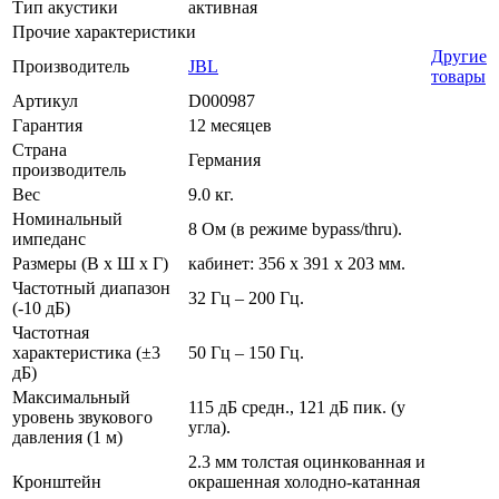
Тип акустики
активная
Прочие характеристики
Другие
Производитель
JBL
товары
Артикул
D000987
Гарантия
12 месяцев
Страна
Германия
производитель
Вес
9.0 кг.
Номинальный
8 Ом (в режиме bypass/thru).
импеданс
Размеры (В x Ш x Г)
кабинет: 356 x 391 x 203 мм.
Частотный диапазон
32 Гц – 200 Гц.
(-10 дБ)
Частотная
характеристика (±3
50 Гц – 150 Гц.
дБ)
Максимальный
115 дБ средн., 121 дБ пик. (у
уровень звукового
угла).
давления (1 м)
2.3 мм толстая оцинкованная и
Кронштейн
окрашенная холодно-катанная