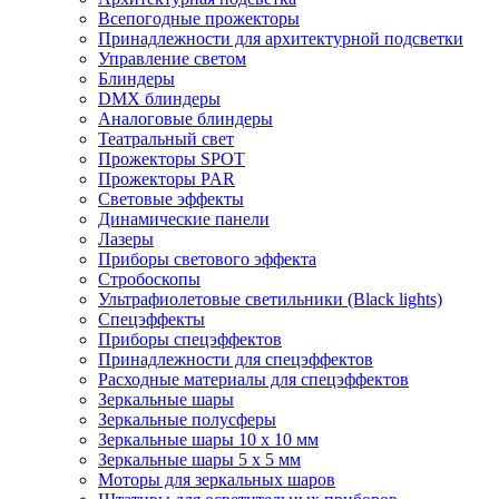
Всепогодные прожекторы
Принадлежности для архитектурной подсветки
Управление светом
Блиндеры
DMX блиндеры
Аналоговые блиндеры
Театральный свет
Прожекторы SPOT
Прожекторы PAR
Световые эффекты
Динамические панели
Лазеры
Приборы светового эффекта
Стробоскопы
Ультрафиолетовые светильники (Black lights)
Спецэффекты
Приборы спецэффектов
Принадлежности для спецэффектов
Расходные материалы для спецэффектов
Зеркальные шары
Зеркальные полусферы
Зеркальные шары 10 х 10 мм
Зеркальные шары 5 х 5 мм
Моторы для зеркальных шаров