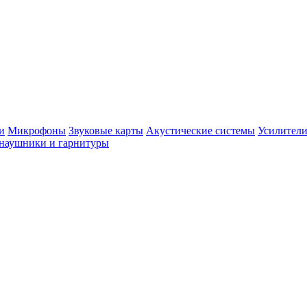
и
Микрофоны
Звуковые карты
Акустические системы
Усилители
наушники и гарнитуры