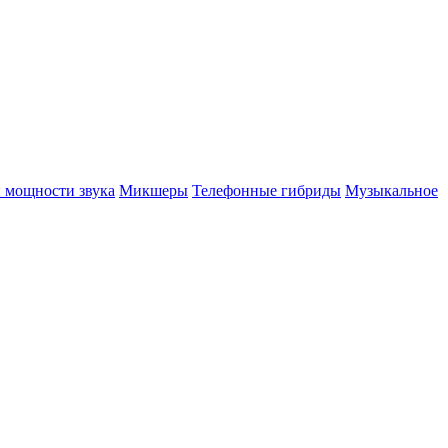
 мощности звука
Микшеры
Телефонные гибриды
Музыкальное