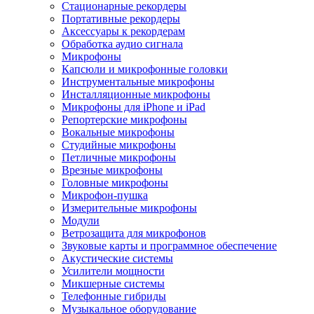
Стационарные рекордеры
Портативные рекордеры
Аксессуары к рекордерам
Обработка аудио сигнала
Микрофоны
Капсюли и микрофонные головки
Инструментальные микрофоны
Инсталляционные микрофоны
Микрофоны для iPhone и iPad
Репортерские микрофоны
Вокальные микрофоны
Студийные микрофоны
Петличные микрофоны
Врезные микрофоны
Головные микрофоны
Микрофон-пушка
Измерительные микрофоны
Модули
Ветрозащита для микрофонов
Звуковые карты и программное обеспечение
Акустические системы
Усилители мощности
Микшерные системы
Телефонные гибриды
Музыкальное оборудование