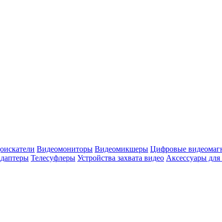
оискатели
Видеомониторы
Видеомикшеры
Цифровые видеомаг
адаптеры
Телесуфлеры
Устройства захвата видео
Аксессуары для