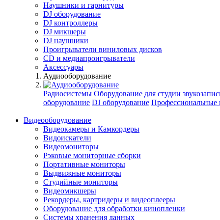
Наушники и гарнитуры
DJ оборудование
DJ контроллеры
DJ микшеры
DJ наушники
Проигрыватели виниловых дисков
СD и медиапроигрыватели
Аксессуары
Аудиооборудование
Радиосистемы
Оборудование для студии звукозапис
оборудование
DJ оборудование
Профессиональные 
Видеооборудование
Видеокамеры и Камкордеры
Видоискатели
Видеомониторы
Рэковые мониторные сборки
Портативные мониторы
Выдвижные мониторы
Студийные мониторы
Видеомикшеры
Рекордеры, картридеры и видеоплееры
Оборудование для обработки кинопленки
Системы хранения данных