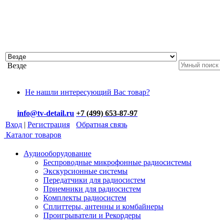
Везде
Не нашли интересующий Вас товар?
info@tv-detail.ru
+7 (499) 653-87-97
Вход
|
Регистрация
Обратная связь
Каталог товаров
Аудиооборудование
Беспроводные микрофонные радиосистемы
Экскурсионные системы
Передатчики для радиосистем
Приемники для радиосистем
Комплекты радиосистем
Сплиттеры, антенны и комбайнеры
Проигрыватели и Рекордеры