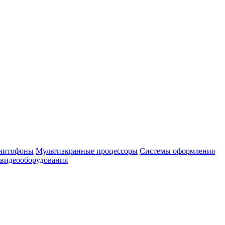
нитофоны
Мультиэкранные процессоры
Системы оформления
 видеооборудования