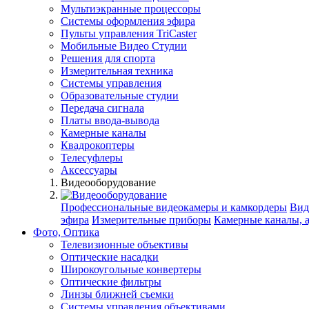
Мультиэкранные процессоры
Системы оформления эфира
Пульты управления TriCaster
Мобильные Видео Студии
Решения для спорта
Измерительная техника
Системы управления
Образовательные студии
Передача сигнала
Платы ввода-вывода
Камерные каналы
Квадрокоптеры
Телесуфлеры
Аксессуары
Видеооборудование
Профессиональные видеокамеры и камкордеры
Вид
эфира
Измерительные приборы
Камерные каналы, 
Фото, Оптика
Телевизионные объективы
Оптические насадки
Широкоугольные конвертеры
Оптические фильтры
Линзы ближней съемки
Системы управления объективами