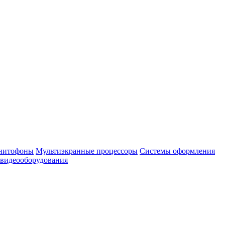
нитофоны
Мультиэкранные процессоры
Системы оформления
 видеооборудования