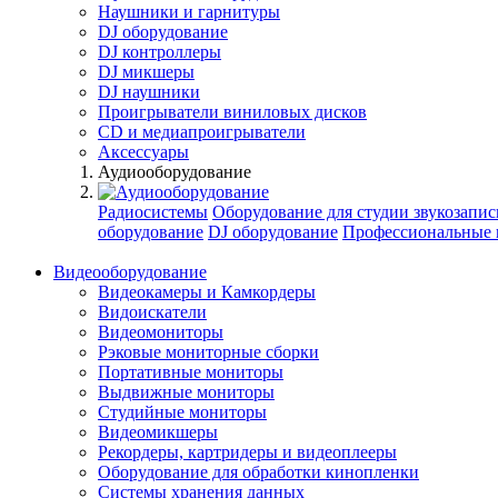
Наушники и гарнитуры
DJ оборудование
DJ контроллеры
DJ микшеры
DJ наушники
Проигрыватели виниловых дисков
СD и медиапроигрыватели
Аксессуары
Аудиооборудование
Радиосистемы
Оборудование для студии звукозапис
оборудование
DJ оборудование
Профессиональные 
Видеооборудование
Видеокамеры и Камкордеры
Видоискатели
Видеомониторы
Рэковые мониторные сборки
Портативные мониторы
Выдвижные мониторы
Студийные мониторы
Видеомикшеры
Рекордеры, картридеры и видеоплееры
Оборудование для обработки кинопленки
Системы хранения данных