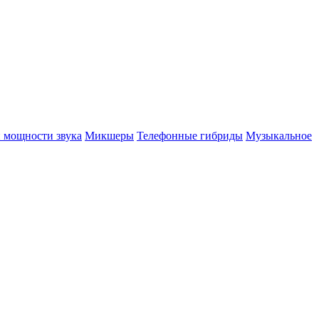
 мощности звука
Микшеры
Телефонные гибриды
Музыкальное