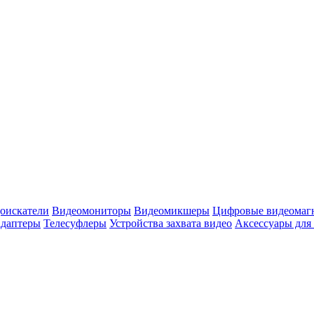
оискатели
Видеомониторы
Видеомикшеры
Цифровые видеомаг
адаптеры
Телесуфлеры
Устройства захвата видео
Аксессуары для