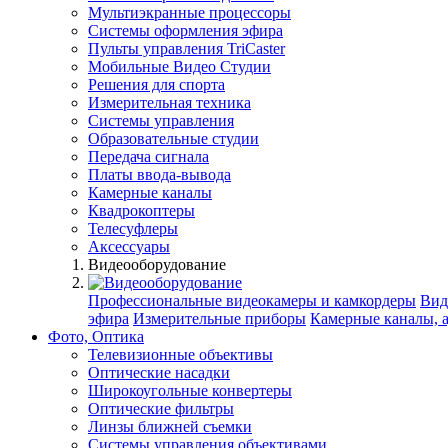
Мультиэкранные процессоры
Системы оформления эфира
Пульты управления TriCaster
Мобильные Видео Студии
Решения для спорта
Измерительная техника
Системы управления
Образовательные студии
Передача сигнала
Платы ввода-вывода
Камерные каналы
Квадрокоптеры
Телесуфлеры
Аксессуары
Видеооборудование
Профессиональные видеокамеры и камкордеры
Вид
эфира
Измерительные приборы
Камерные каналы, 
Фото, Оптика
Телевизионные объективы
Оптические насадки
Широкоугольные конвертеры
Оптические фильтры
Линзы ближней съемки
Системы управления объективами