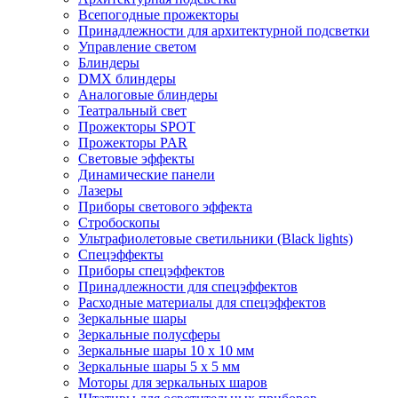
Всепогодные прожекторы
Принадлежности для архитектурной подсветки
Управление светом
Блиндеры
DMX блиндеры
Аналоговые блиндеры
Театральный свет
Прожекторы SPOT
Прожекторы PAR
Световые эффекты
Динамические панели
Лазеры
Приборы светового эффекта
Стробоскопы
Ультрафиолетовые светильники (Black lights)
Спецэффекты
Приборы спецэффектов
Принадлежности для спецэффектов
Расходные материалы для спецэффектов
Зеркальные шары
Зеркальные полусферы
Зеркальные шары 10 х 10 мм
Зеркальные шары 5 х 5 мм
Моторы для зеркальных шаров