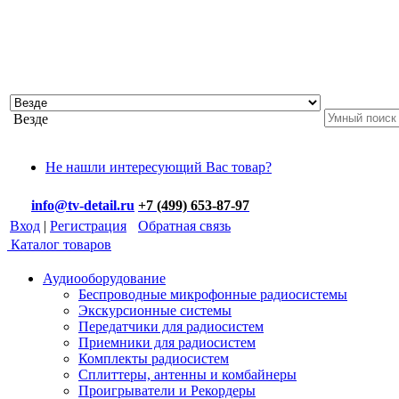
Везде
Не нашли интересующий Вас товар?
info@tv-detail.ru
+7 (499) 653-87-97
Вход
|
Регистрация
Обратная связь
Каталог товаров
Аудиооборудование
Беспроводные микрофонные радиосистемы
Экскурсионные системы
Передатчики для радиосистем
Приемники для радиосистем
Комплекты радиосистем
Сплиттеры, антенны и комбайнеры
Проигрыватели и Рекордеры