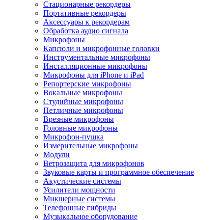
Стационарные рекордеры
Портативные рекордеры
Аксессуары к рекордерам
Обработка аудио сигнала
Микрофоны
Капсюли и микрофонные головки
Инструментальные микрофоны
Инсталляционные микрофоны
Микрофоны для iPhone и iPad
Репортерские микрофоны
Вокальные микрофоны
Студийные микрофоны
Петличные микрофоны
Врезные микрофоны
Головные микрофоны
Микрофон-пушка
Измерительные микрофоны
Модули
Ветрозащита для микрофонов
Звуковые карты и программное обеспечение
Акустические системы
Усилители мощности
Микшерные системы
Телефонные гибриды
Музыкальное оборудование