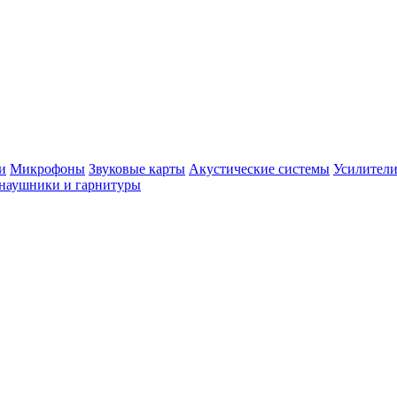
и
Микрофоны
Звуковые карты
Акустические системы
Усилители
наушники и гарнитуры