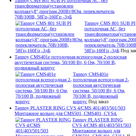
Tannoy CMS 801 SUB PI потолочная АС, без
трансформатора(установлен
колпаке),8",програм.200Вт/8Ом. переключатель
70В/100В, 58Гц-160Гц -3дБ
Tannoy CMS 801 SUB PI
потолочная АС, без
трансформатора(устано
колпаке),8",програм.20
переключатель 70В/100В
58Гц-160Гц -3дБ
Под за
Tannoy CMS401e потолочная всепогодная 2-полосная
акустическая система, 50/100 Вт, 6 Ом, 70/100 В,
подвижный корпус
Tannoy CMS401e
потолочная всепогодная 2-
полосная акустическая
система, 50/100 Вт, 6 Ом,
70/100 В, подвижный
корпус
Под заказ
Tannoy PLASTER RING CVS 4/CMS 401/403/501/503
Монтажное кольцо для CMS501, CMS401, CVS4.
Tannoy PLASTER RING
CVS 4/CMS 401/403/501/503
Монтажное кольцо для