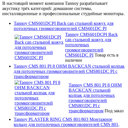
В настоящий момент компания Tannoy разрабатывает
акустику трёх категорий: домашние системы,
инсталляционные и профессиональные студийные мониторы.
Tannoy CMS601DCPI Back can стальной кожух для
потолочных громкоговорителей CMS601DC PI
Tannoy CMS601DCPI Back
can стальной кожух для
потолочных
громкоговорителей
CMS601DC PI
Товар есть в
наличии
Tannoy CMS 801 PI 8 OHM BACKCAN стальной колпак
для потолочных громкоговорителей CMS801DC PI с
трансформатором
Tannoy CMS 801 PI 8 OHM
BACKCAN стальной
колпак для потолочных
громкоговорителей
CMS801DC PI с
трансформатором
Под заказ
Tannoy PLASTER RING CMS 801/803 Монтажное
кольцо для потолочных громкоговорителей CMS 801,