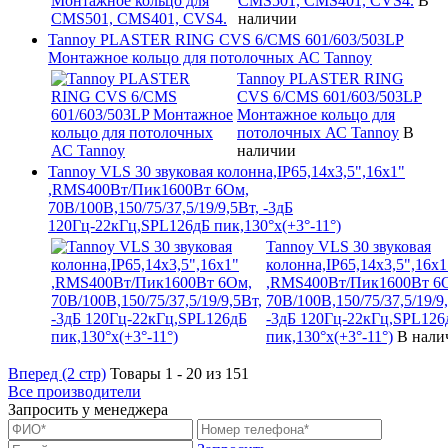
CMS501, CMS401, CVS4.
В
наличии
Tannoy PLASTER RING CVS 6/CMS 601/603/503LP
Монтажное кольцо для потолочных АС Tannoy
Tannoy PLASTER RING
CVS 6/CMS 601/603/503LP
Монтажное кольцо для
потолочных АС Tannoy
В
наличии
Tannoy VLS 30 звуковая колонна,IP65,14x3,5",16x1"
,RMS400Вт/Пик1600Вт 6Ом,
70В/100В,150/75/37,5/19/9,5Вт, -3дБ
120Гц-22кГц,SPL126дБ пик,130°x(+3°-11°)
Tannoy VLS 30 звуковая
колонна,IP65,14x3,5",16x1
,RMS400Вт/Пик1600Вт 6
70В/100В,150/75/37,5/19/9
-3дБ 120Гц-22кГц,SPL126
пик,130°x(+3°-11°)
В нали
Вперед (2 стр)
Товары 1 - 20 из 151
Все производители
Запросить у менеджера