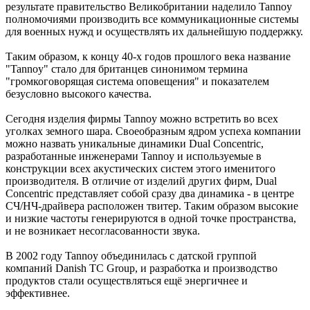
результате правительство Великобритании наделило Tannoy
полномочиями производить все коммуникационные системы
для военных нужд и осуществлять их дальнейшую поддержку.
Таким образом, к концу 40-х годов прошлого века название
"Tannoy" стало для британцев синонимом термина
"громкоговорящая система оповещения" и показателем
безусловно высокого качества.
Сегодня изделия фирмы Tannoy можно встретить во всех
уголках земного шара. Своеобразным ядром успеха компании
можно назвать уникальные динамики Dual Concentric,
разработанные инженерами Tannoy и используемые в
конструкции всех акустических систем этого именитого
производителя. В отличие от изделий других фирм, Dual
Concentric представляет собой сразу два динамика - в центре
СЧ/НЧ-драйвера расположен твитер. Таким образом высокие
и низкие частоты генерируются в одной точке пространства,
и не возникает несогласованности звука.
В 2002 году Tannoy объединилась с датской группой
компаний Danish TC Group, и разработка и производство
продуктов стали осуществляться ещё энергичнее и
эффективнее.