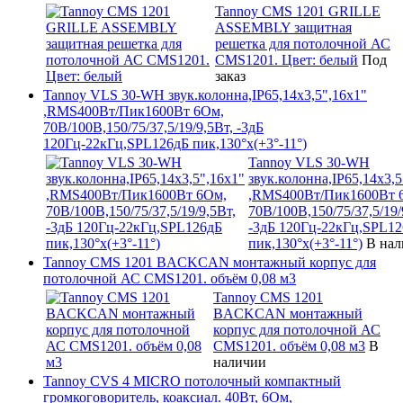
Tannoy CMS 1201 GRILLE
ASSEMBLY защитная
решетка для потолочной АС
CMS1201. Цвет: белый
Под
заказ
Tannoy VLS 30-WH звук.колонна,IP65,14x3,5",16x1"
,RMS400Вт/Пик1600Вт 6Ом,
70В/100В,150/75/37,5/19/9,5Вт, -3дБ
120Гц-22кГц,SPL126дБ пик,130°x(+3°-11°)
Tannoy VLS 30-WH
звук.колонна,IP65,14x3,5
,RMS400Вт/Пик1600Вт 
70В/100В,150/75/37,5/19/
-3дБ 120Гц-22кГц,SPL1
пик,130°x(+3°-11°)
В на
Tannoy CMS 1201 BACKCAN монтажный корпус для
потолочной АС CMS1201. объём 0,08 м3
Tannoy CMS 1201
BACKCAN монтажный
корпус для потолочной АС
CMS1201. объём 0,08 м3
В
наличии
Tannoy CVS 4 MICRO потолочный компактный
громкоговоритель, коаксиал. 40Вт, 6Ом,