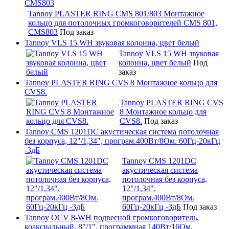
CMS803
Tannoy PLASTER RING CMS 801/803 Монтажное
кольцо для потолочных громкоговорителей CMS 801,
CMS803
Под заказ
Tannoy VLS 15 WH звуковая колонна, цвет белый
Tannoy VLS 15 WH звуковая
колонна, цвет белый
Под
заказ
Tannoy PLASTER RING CVS 8 Монтажное кольцо для
CVS8.
Tannoy PLASTER RING CVS
8 Монтажное кольцо для
CVS8.
Под заказ
Tannoy CMS 1201DC акустическая система потолочная
без корпуса, 12"/1,34", програм.400Вт/8Ом. 60Гц-20кГц
-3дБ
Tannoy CMS 1201DC
акустическая система
потолочная без корпуса,
12"/1,34",
програм.400Вт/8Ом.
60Гц-20кГц -3дБ
Под заказ
Tannoy OCV 8-WH подвесной громкоговоритель,
коаксиальный, 8"/1", программная 140Вт/16Ом,