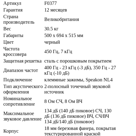
Артикул
F0377
Гарантия
12 месяцев
Страна
Великобритания
производитель
Вес
30.5 кг
Габариты
500 х 694 х 515 мм
Цвет
черный
Частота
450 Гц, 7 кГц
кроссовера
Защитная решетка
сталь с порошковым покрытием
400 Гц - 23 кГц (-3 дБ), 350 Гц - 27
Диапазон частот
кГц (-10 дБ)
Подключение
клеммные зажимы, Speakon NL4
Тип акустического
2-полосный точечный звуковой
оформления
источник
Номинальное
8 Ом СЧ, 8 Ом ВЧ
сопротивление
134 дБ (140 дБ пиковое) СЧ, 130
Максимальное
дБ (136 дБ пиковое) ВЧ, СЧ/ВЧ
звуковое давление
134 дБ/140 дБ (пиковое)
18 мм березовая фанера, покрытая
Корпус
текстурированной краской