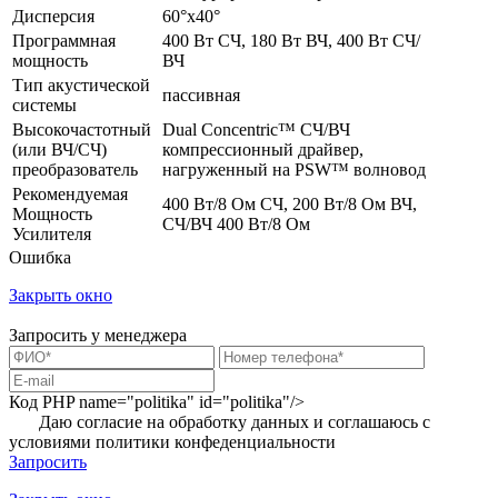
Дисперсия
60°х40°
Программная
400 Вт СЧ, 180 Вт ВЧ, 400 Вт СЧ/
мощность
ВЧ
Тип акустической
пассивная
системы
Высокочастотный
Dual Concentric™ СЧ/ВЧ
(или ВЧ/СЧ)
компрессионный драйвер,
преобразователь
нагруженный на PSW™ волновод
Рекомендуемая
400 Вт/8 Ом СЧ, 200 Вт/8 Ом ВЧ,
Мощность
СЧ/ВЧ 400 Вт/8 Ом
Усилителя
Ошибка
Закрыть окно
Запросить у менеджера
Код PHP
name="politika" id="politika"/>
Даю согласие на обработку данных и соглашаюсь с
условиями
политики конфеденциальности
Запросить