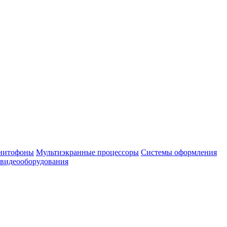
нитофоны
Мультиэкранные процессоры
Системы оформления
 видеооборудования