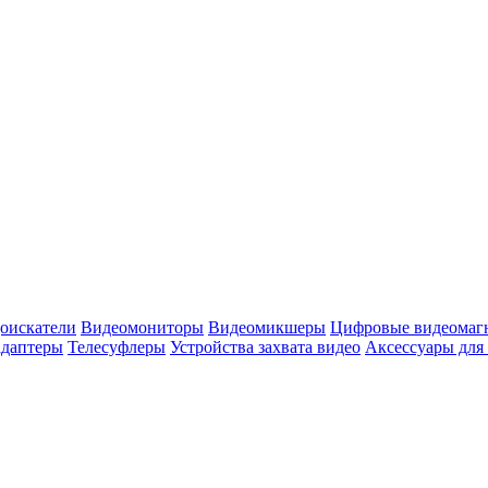
оискатели
Видеомониторы
Видеомикшеры
Цифровые видеомаг
адаптеры
Телесуфлеры
Устройства захвата видео
Аксессуары для