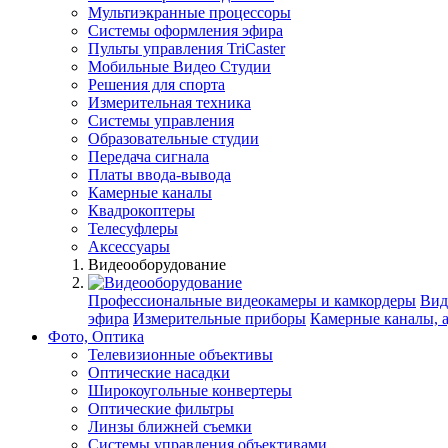
Мультиэкранные процессоры
Системы оформления эфира
Пульты управления TriCaster
Мобильные Видео Студии
Решения для спорта
Измерительная техника
Системы управления
Образовательные студии
Передача сигнала
Платы ввода-вывода
Камерные каналы
Квадрокоптеры
Телесуфлеры
Аксессуары
Видеооборудование
Профессиональные видеокамеры и камкордеры
Вид
эфира
Измерительные приборы
Камерные каналы, 
Фото, Оптика
Телевизионные объективы
Оптические насадки
Широкоугольные конвертеры
Оптические фильтры
Линзы ближней съемки
Системы управления объективами