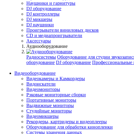
Наушники и гарнитуры
DJ оборудование
DJ контроллеры
DJ микшеры
DJ наушники
Проигрыватели виниловых дисков
СD и медиапроигрыватели
Аксессуары
Аудиооборудование
Радиосистемы
Оборудование для студии звукозапис
оборудование
DJ оборудование
Профессиональные 
Видеооборудование
Видеокамеры и Камкордеры
Видоискатели
Видеомониторы
Рэковые мониторные сборки
Портативные мониторы
Выдвижные мониторы
Студийные мониторы
Видеомикшеры
Рекордеры, картридеры и видеоплееры
Оборудование для обработки кинопленки
Системы хранения данных