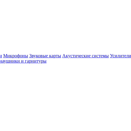
и
Микрофоны
Звуковые карты
Акустические системы
Усилители
наушники и гарнитуры