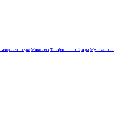
 мощности звука
Микшеры
Телефонные гибриды
Музыкальное