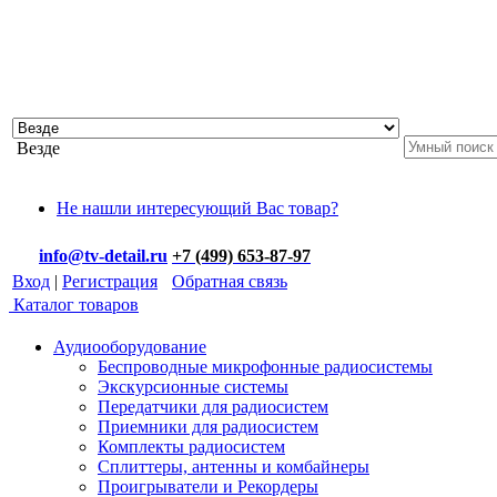
Везде
Не нашли интересующий Вас товар?
info@tv-detail.ru
+7 (499) 653-87-97
Вход
|
Регистрация
Обратная связь
Каталог товаров
Аудиооборудование
Беспроводные микрофонные радиосистемы
Экскурсионные системы
Передатчики для радиосистем
Приемники для радиосистем
Комплекты радиосистем
Сплиттеры, антенны и комбайнеры
Проигрыватели и Рекордеры