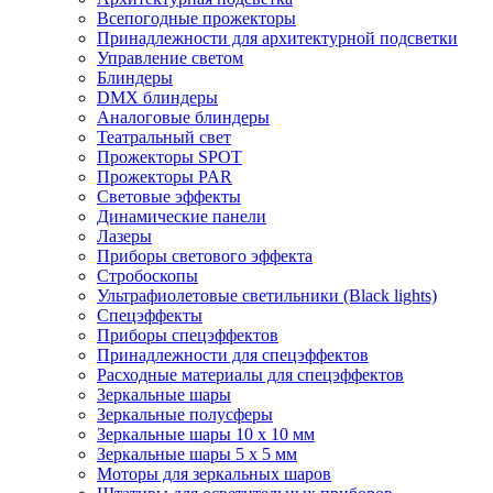
Всепогодные прожекторы
Принадлежности для архитектурной подсветки
Управление светом
Блиндеры
DMX блиндеры
Аналоговые блиндеры
Театральный свет
Прожекторы SPOT
Прожекторы PAR
Световые эффекты
Динамические панели
Лазеры
Приборы светового эффекта
Стробоскопы
Ультрафиолетовые светильники (Black lights)
Спецэффекты
Приборы спецэффектов
Принадлежности для спецэффектов
Расходные материалы для спецэффектов
Зеркальные шары
Зеркальные полусферы
Зеркальные шары 10 х 10 мм
Зеркальные шары 5 х 5 мм
Моторы для зеркальных шаров