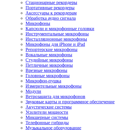
Стационарные рекордеры
Портативные рекордеры
Аксессуары к рекордерам
Обработка аудио сигнала
Микрофоны
Капсюли и микрофонные головки
Инструментальные микрофоны
Инсталляционные микрофоны
Микрофоны для iPhone и iPad
Репортерские микрофоны
Вокальные микрофоны
Студийные микрофоны
Петличные микрофоны
Врезные микрофоны
Головные микрофоны
Микрофон-пушка
Измерительные микрофоны
Модули
Ветрозащита для микрофонов
Звуковые карты и программное обеспечение
Акустические системы
Усилители мощности
Микшерные системы
Телефонные гибриды
Музыкальное оборудование