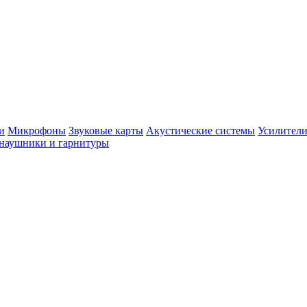
и
Микрофоны
Звуковые карты
Акустические системы
Усилители
наушники и гарнитуры