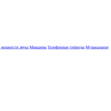
 мощности звука
Микшеры
Телефонные гибриды
Музыкальное