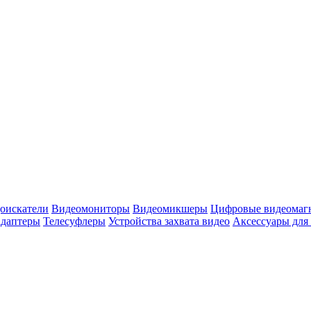
оискатели
Видеомониторы
Видеомикшеры
Цифровые видеомаг
адаптеры
Телесуфлеры
Устройства захвата видео
Аксессуары для