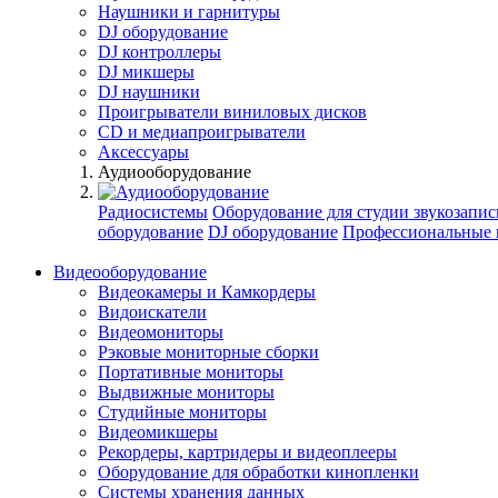
Наушники и гарнитуры
DJ оборудование
DJ контроллеры
DJ микшеры
DJ наушники
Проигрыватели виниловых дисков
СD и медиапроигрыватели
Аксессуары
Аудиооборудование
Радиосистемы
Оборудование для студии звукозапис
оборудование
DJ оборудование
Профессиональные 
Видеооборудование
Видеокамеры и Камкордеры
Видоискатели
Видеомониторы
Рэковые мониторные сборки
Портативные мониторы
Выдвижные мониторы
Студийные мониторы
Видеомикшеры
Рекордеры, картридеры и видеоплееры
Оборудование для обработки кинопленки
Системы хранения данных