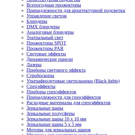
Всепогодные прожекторы
Принадлежности для архитектурной подсветки
Управление светом
Блиндеры
DMX блиндеры
Аналоговые блиндеры
Театральный свет
Прожекторы SPOT
Прожекторы PAR
Световые эффекты
Динамические панели
Лазеры
Приборы светового эффекта
Стробоскопы
Ультрафиолетовые светильники (Black lights)
Спецэффекты
Приборы спецэффектов
Принадлежности для спецэффектов
Расходные материалы для спецэффектов
Зеркальные шары
Зеркальные полусферы
Зеркальные шары 10 х 10 мм
Зеркальные шары 5 х 5 мм
Моторы для зеркальных шаров