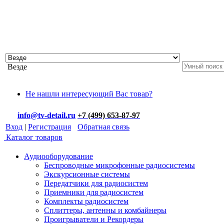
Везде
Не нашли интересующий Вас товар?
info@tv-detail.ru
+7 (499) 653-87-97
Вход
|
Регистрация
Обратная связь
Каталог товаров
Аудиооборудование
Беспроводные микрофонные радиосистемы
Экскурсионные системы
Передатчики для радиосистем
Приемники для радиосистем
Комплекты радиосистем
Сплиттеры, антенны и комбайнеры
Проигрыватели и Рекордеры