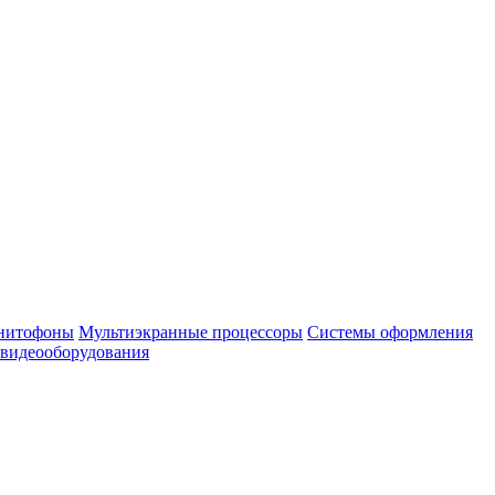
нитофоны
Мультиэкранные процессоры
Системы оформления
 видеооборудования