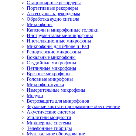
Стационарные рекордеры
Портативные рекордеры
Аксессуары к рекордерам
Обработка аудио сигнала
Микрофоны
Капсюли и микрофонные головки
Инструментальные микрофоны
Инсталляционные микрофоны
Микрофоны для iPhone и iPad
Репортерские микрофоны
Вокальные микрофоны
Студийные микрофоны
Петличные микрофоны
Врезные микрофоны
Головные микрофоны
Микрофон-пушка
Измерительные микрофоны
Модули
Ветрозащита для микрофонов
Звуковые карты и программное обеспечение
Акустические системы
Усилители мощности
Микшерные системы
Телефонные гибриды
Музыкальное оборудование