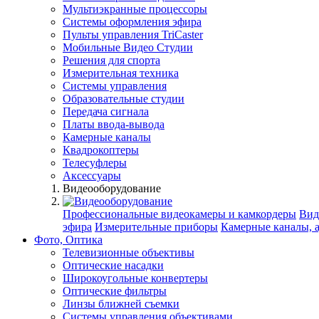
Мультиэкранные процессоры
Системы оформления эфира
Пульты управления TriCaster
Мобильные Видео Студии
Решения для спорта
Измерительная техника
Системы управления
Образовательные студии
Передача сигнала
Платы ввода-вывода
Камерные каналы
Квадрокоптеры
Телесуфлеры
Аксессуары
Видеооборудование
Профессиональные видеокамеры и камкордеры
Вид
эфира
Измерительные приборы
Камерные каналы, 
Фото, Оптика
Телевизионные объективы
Оптические насадки
Широкоугольные конвертеры
Оптические фильтры
Линзы ближней съемки
Системы управления объективами