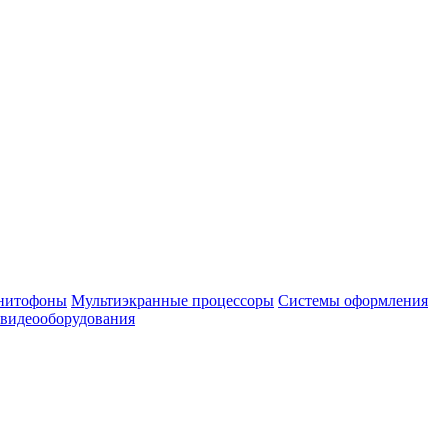
нитофоны
Мультиэкранные процессоры
Системы оформления
 видеооборудования