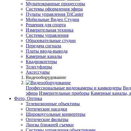
Мультиэкранные процессоры
Системы оформления эфира
Пульты управления TriCaster
Мобильные Видео Студии
Решения для спорта
Измерительная техника
Системы управления
Образовательные студии
Передача сигнала
Платы ввода-вывода
Камерные каналы
Квадрокоптеры
Телесуфлеры
Аксессуары
Видеооборудование
Профессиональные видеокамеры и камкордеры
Вид
эфира
Измерительные приборы
Камерные каналы, 
Фото, Оптика
Телевизионные объективы
Оптические насадки
Широкоугольные конвертеры
Оптические фильтры
Линзы ближней съемки
Системы управления объективами