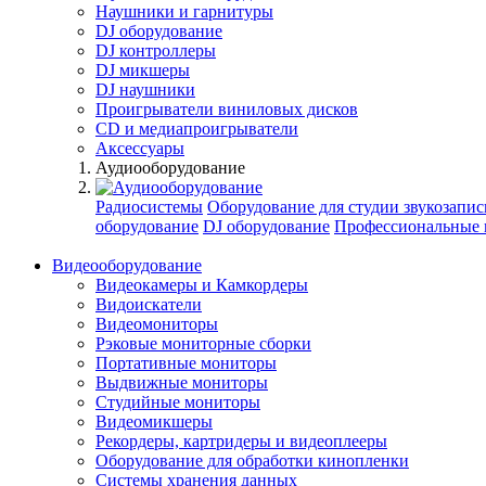
Наушники и гарнитуры
DJ оборудование
DJ контроллеры
DJ микшеры
DJ наушники
Проигрыватели виниловых дисков
СD и медиапроигрыватели
Аксессуары
Аудиооборудование
Радиосистемы
Оборудование для студии звукозапис
оборудование
DJ оборудование
Профессиональные 
Видеооборудование
Видеокамеры и Камкордеры
Видоискатели
Видеомониторы
Рэковые мониторные сборки
Портативные мониторы
Выдвижные мониторы
Студийные мониторы
Видеомикшеры
Рекордеры, картридеры и видеоплееры
Оборудование для обработки кинопленки
Системы хранения данных