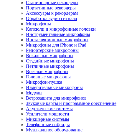
Стационарные рекордеры
Портативные рекордеры
Аксессуары к рекордерам
Обработка аудио сигнала
Микрофоны
Капсюли и микрофонные головки
Инструментальные микрофоны
Инсталляционные микрофоны
Микрофоны для iPhone и iPad
Репортерские микрофоны
Вокальные микрофоны
Студийные микрофоны
Петличные микрофоны
Врезные микрофоны
Головные микрофоны
Микрофон-пушка
Измерительные микрофоны
Модули
Ветрозащита для микрофонов
Звуковые карты и программное обеспечение
Акустические системы
Усилители мощности
Микшерные системы
Телефонные гибриды
Музыкальное оборудование