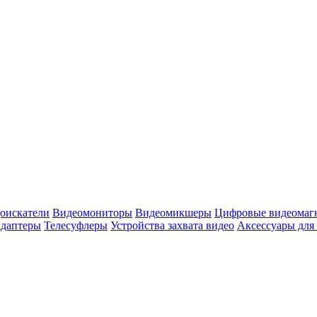
оискатели
Видеомониторы
Видеомикшеры
Цифровые видеомаг
адаптеры
Телесуфлеры
Устройства захвата видео
Аксессуары для