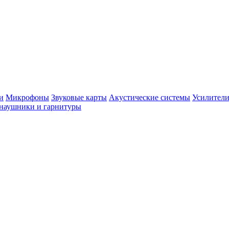
и
Микрофоны
Звуковые карты
Акустические системы
Усилители
наушники и гарнитуры