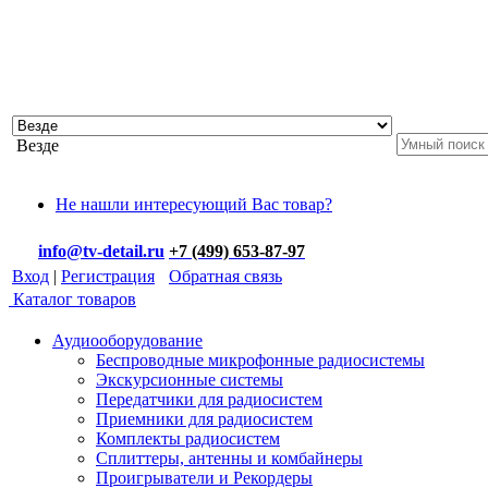
Везде
Не нашли интересующий Вас товар?
info@tv-detail.ru
+7 (499) 653-87-97
Вход
|
Регистрация
Обратная связь
Каталог товаров
Аудиооборудование
Беспроводные микрофонные радиосистемы
Экскурсионные системы
Передатчики для радиосистем
Приемники для радиосистем
Комплекты радиосистем
Сплиттеры, антенны и комбайнеры
Проигрыватели и Рекордеры