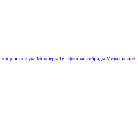
 мощности звука
Микшеры
Телефонные гибриды
Музыкальное