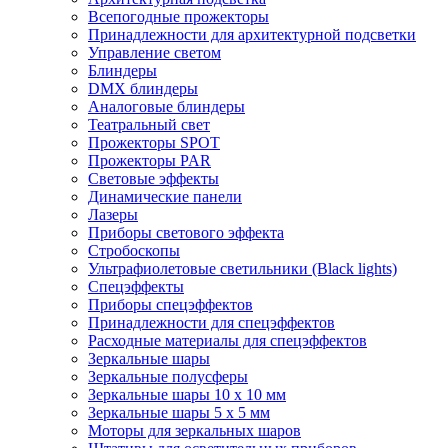
Всепогодные прожекторы
Принадлежности для архитектурной подсветки
Управление светом
Блиндеры
DMX блиндеры
Аналоговые блиндеры
Театральный свет
Прожекторы SPOT
Прожекторы PAR
Световые эффекты
Динамические панели
Лазеры
Приборы светового эффекта
Стробоскопы
Ультрафиолетовые светильники (Black lights)
Спецэффекты
Приборы спецэффектов
Принадлежности для спецэффектов
Расходные материалы для спецэффектов
Зеркальные шары
Зеркальные полусферы
Зеркальные шары 10 х 10 мм
Зеркальные шары 5 х 5 мм
Моторы для зеркальных шаров