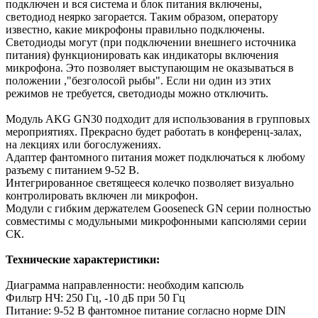
подключен и вся система и блок питания включены,
светодиод неярко загорается. Таким образом, оператору
известно, какие микрофоны правильно подключены.
Светодиоды могут (при подключении внешнего источника
питания) функционировать как индикаторы включения
микрофона. Это позволяет выступающим не оказываться в
положении ,"безголосой рыбы". Если ни один из этих
режимов не требуется, светодиоды можно отключить.
Модуль AKG GN30 подходит для использования в групповых
мероприятиях. Прекрасно будет работать в конференц-залах,
на лекциях или богослужениях.
Адаптер фантомного питания может подключаться к любому
разъему с питанием 9-52 В.
Интегрированное светящееся колечко позволяет визуально
контролировать включен ли микрофон.
Модули с гибким держателем Gooseneck GN серии полностью
совместимы с модульными микрофонными капсюлями серии
СК.
Технические характеристики:
Диаграмма направленности: необходим капсюль
Фильтр НЧ: 250 Гц, -10 дБ при 50 Гц
Питаниe: 9-52 В фантомное питание согласно норме DIN