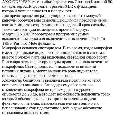
AKG GN50ESP имеет гибкий держатель Gooseneck длиной 50
см, адаптер XLR-формата и разъём XLR с фиксацией,
который устанавливается в поверхность.
Для предотвращения разрегулировки контакты модулей
капсулы оборудованы самоочищающимися позолоченными
контактами, что создает удивительно долгий срок службы, а
также сама капсула помещена в прочный корпус.
Модуль GN50ESP оборудован программируемым
выключателем звука для включения / выключения Push-To-
Talk и Push-To-Mute функции.
Микрофон оснащен светодиодом. В то время, когда микрофон
имеет правильное подключение и полностью вся система,
вместе с блоком питания включены, светодиод слабо горит.
Благодаря чему оператору видны правильно подключенные
микрофоны. Светодиоды, если подключить внешний
источник питания, могут выполнять роль индикатора,
показывающего включение микрофона.
Абсолютно бесшумный выключатель модуля не хочется
оставить без внимания. Благодаря ему абсолютного
отключения микрофона не происходит, его уровень
опускается до 26 дБ, а это дает возможность исключить треск,
который обычно появляется при выключении подачи
фантомного питания. Выключатель еле заметен, но его
использование будет достаточно удобно даже абсолютно
незнающим пользователям.