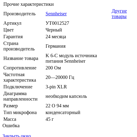
Прочие характеристики
Другие
Производитель
Sennheiser
товары
Артикул
УТ0012527
Цвет
Черный
Гарантия
24 месяца
Страна
Германия
производитель
K 6-C модуль источника
Название товара
питания Sennheiser
Сопротивление
200 Ом
Частотная
20—20000 Гц
характеристика
Подключение
3-pin XLR
Диаграмма
необходим капсюль
направленности
Размер
22 O 94 мм
Тип микрофона
конденсаторный
Масса
45 г
Ошибка
Закрыть окно