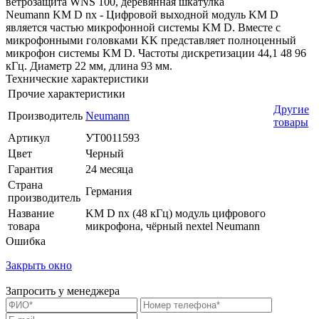
ветрозащита WNS 100, деревянная шкатулка
Neumann KM D nx - Цифровой выходной модуль KM D
является частью микрофонной системы KM D. Вместе с
микрофонными головками KK представляет полноценный
микрофон системы KM D. Частоты дискретизации 44,1 48 96
кГц. Диаметр 22 мм, длина 93 мм.
Технические характеристики
Прочие характеристики
Другие
Производитель
Neumann
товары
Артикул
УТ0011593
Цвет
Черный
Гарантия
24 месяца
Страна
Германия
производитель
Название
KM D nx (48 кГц) модуль цифрового
товара
микрофона, чёрный nextel Neumann
Ошибка
Закрыть окно
Запросить у менеджера