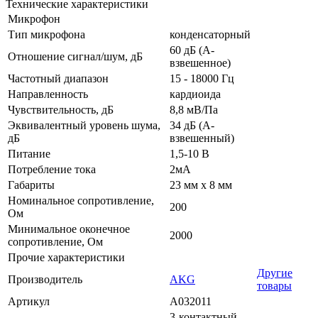
Технические характеристики
Микрофон
Тип микрофона
конденсаторный
60 дБ (A-
Отношение сигнал/шум, дБ
взвешенное)
Частотный диапазон
15 - 18000 Гц
Направленность
кардиоида
Чувствительность, дБ
8,8 мВ/Па
Эквивалентный уровень шума,
34 дБ (A-
дБ
взвешенный)
Питание
1,5-10 В
Потребление тока
2мА
Габариты
23 мм х 8 мм
Номинальное сопротивление,
200
Ом
Минимальное оконечное
2000
сопротивление, Ом
Прочие характеристики
Другие
Производитель
AKG
товары
Артикул
A032011
3-контактный